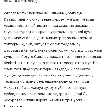
85%-ға дейін өседі.
«Аптап ыстық пен жауын-шашынның болмауы
Қазақстанның оңтүстігінде күрделі жағдай туғызды.
Алайда жедел қабылданған шаралардың арқасында
ахуалды тұрақтандырып, суармалы жерлерді сумен
қамтамасыз ете алдық. Министрлік арнайы жұмыс
топтарын құрып, оңтүстік облыстардағы су
шаруашылығы жағдайына мониторинг жүргізді, суармалы
суды әділ бөлуге бақылау жасады, кезекшілік кестелерін
бекітті, заңсыз су алуға қатысты тексерістер жүргізді
және түсіндіру жұмыстарын атқарды. Болашақта
мұндай қиындықтарға жол бермеу үшін су үнемдеу
технологияларына белсендірек көшу қажет. Осы
мақсатта біз заманауи суару жүйелерін енгізуді
субсидиялау шарттарын жетілдірдік», – деді Су
ресурстары және ирригация министрі Нұржан
Нұржігітов.