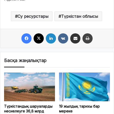
Су ресурстары
Түркістан облысы
Facebook
X
LinkedIn
VKontakte
Share via Email
Print
Басқа жаңалықтар
Түркістандық шаруаларды
19 жылдық тарихы бар
несиелеуге 36,8 млрд
мереке