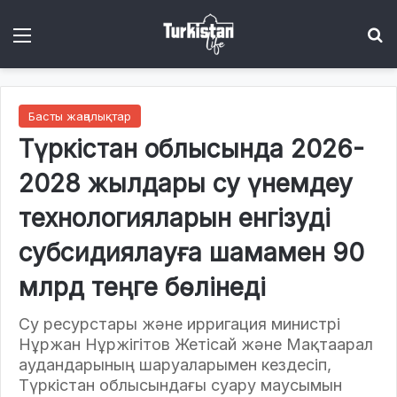
Menu
І
Басты жаңалықтар
Түркістан облысында 2026-
2028 жылдары су үнемдеу
технологияларын енгізуді
субсидиялауға шамамен 90
млрд теңге бөлінеді
Су ресурстары және ирригация министрі
Нұржан Нұржігітов Жетісай және Мақтаарал
аудандарының шаруаларымен кездесіп,
Түркістан облысындағы суару маусымын