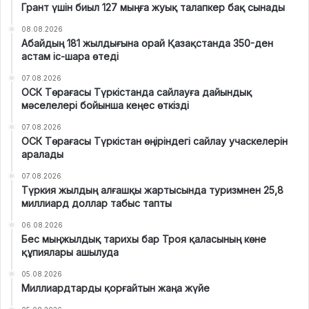
Грант үшін биыл 127 мыңға жуық талапкер бақ сынады
08.08.2026
Абайдың 181 жылдығына орай Қазақстанда 350-ден
астам іс-шара өтеді
07.08.2026
ОСК Төрағасы Түркістанда сайлауға дайындық
мәселелері бойынша кеңес өткізді
07.08.2026
ОСК Төрағасы Түркістан өңіріндегі сайлау учаскелерін
аралады
07.08.2026
Түркия жылдың алғашқы жартысында туризмнен 25,8
миллиард доллар табыс тапты
06.08.2026
Бес мыңжылдық тарихы бар Троя қаласының көне
құпиялары ашылуда
05.08.2026
Миллиардтарды қорғайтын жаңа жүйе