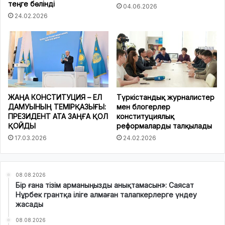
теңге бөлінді
04.06.2026
24.02.2026
ЖАҢА КОНСТИТУЦИЯ – ЕЛ
Түркістандық журналистер
ДАМУЫНЫҢ ТЕМІРҚАЗЫҒЫ:
мен блогерлер
ПРЕЗИДЕНТ АТА ЗАҢҒА ҚОЛ
конституциялық
ҚОЙДЫ
реформаларды талқылады
17.03.2026
24.02.2026
08.08.2026
Бір ғана тізім арманыңызды анықтамасын»: Саясат
Нұрбек грантқа іліге алмаған талапкерлерге үндеу
жасады
08.08.2026