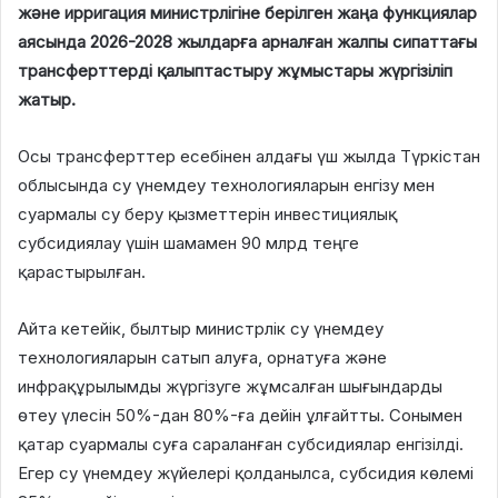
және ирригация министрлігіне берілген жаңа функциялар
аясында 2026-2028 жылдарға арналған жалпы сипаттағы
трансферттерді қалыптастыру жұмыстары жүргізіліп
жатыр.
Осы трансферттер есебінен алдағы үш жылда Түркістан
облысында су үнемдеу технологияларын енгізу мен
суармалы су беру қызметтерін инвестициялық
субсидиялау үшін шамамен 90 млрд теңге
қарастырылған.
Айта кетейік, былтыр министрлік су үнемдеу
технологияларын сатып алуға, орнатуға және
инфрақұрылымды жүргізуге жұмсалған шығындарды
өтеу үлесін 50%-дан 80%-ға дейін ұлғайтты. Сонымен
қатар суармалы суға сараланған субсидиялар енгізілді.
Егер су үнемдеу жүйелері қолданылса, субсидия көлемі