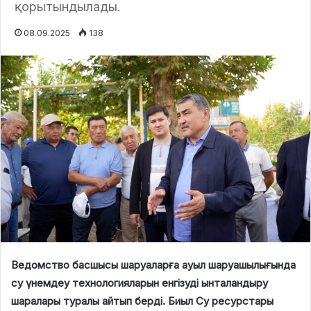
қорытындылады.
08.09.2025
138
Ведомство басшысы шаруаларға ауыл шаруашылығында
су үнемдеу технологияларын енгізуді ынталандыру
шаралары туралы айтып берді. Биыл Су ресурстары