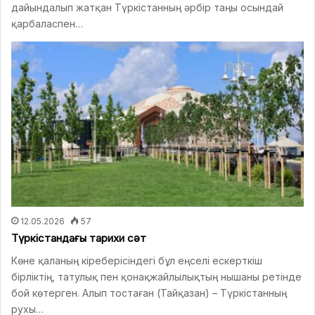
дайындалып жатқан Түркістанның әрбір таңы осындай
қарбаласпен…
12.05.2026
57
Түркістандағы тарихи сәт
Көне қаланың кіреберісіндегі бұл еңселі ескерткіш
бірліктің, татулық пен қонақжайлылықтың нышаны ретінде
бой көтерген. Алып тостаған (Тайқазан) – Түркістанның
рухы…