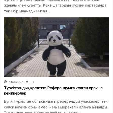
жаңалықпен қуантты. Көне шаһардың рухани картасында
тағы бір маңызды нысан…
15.03.2026
184
Түркістандық креатив: Референдумға келген ерекше
кейіпкерлер
Бүгін Түркістан облысындағы референдум учаскелері тек
саяси науқан орны емес, нағыз мерекелік алаңға айналды.
Тұрғындар дауыс беруге жай ғана келмей,…