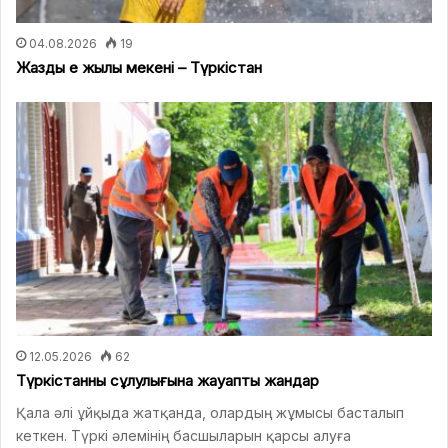
04.08.2026
19
Жаздың ең жылы мекені – Түркістан
12.05.2026
62
Түркістанның сұлулығына жауапты жандар
Қала әлі ұйқыда жатқанда, олардың жұмысы басталып
кеткен. Түркі әлемінің басшыларын қарсы алуға