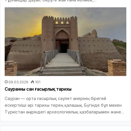
09.03.2026
101
Сауранның сан ғасырлық тарихы
Сауран — орта ғасырлық сәулет өнерінің бірегей
ескерткіші әрі тарихы терең қалашық. Бүгінде бұл мекен
Түркістан өңіріндегі археологиялық қазбаларымен және…