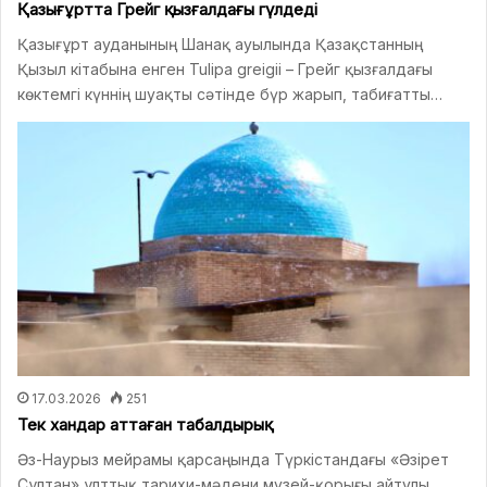
Қазығұртта Грейг қызғалдағы гүлдеді
Қазығұрт ауданының Шанақ ауылында Қазақстанның
Қызыл кітабына енген Tulipa greigii – Грейг қызғалдағы
көктемгі күннің шуақты сәтінде бүр жарып, табиғатты…
17.03.2026
251
Тек хандар аттаған табалдырық
Әз-Наурыз мейрамы қарсаңында Түркістандағы «Әзірет
Сұлтан» ұлттық тарихи-мәдени музей-қорығы айтулы