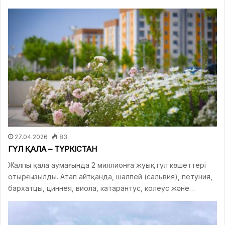
27.04.2026
83
ГҮЛ ҚАЛА – ТҮРКІСТАН
Жалпы қала аумағында 2 миллионға жуық гүл көшеттері
отырғызылды. Атап айтқанда, шалпей (сальвия), петуния,
бархатцы, циннея, виола, катарантус, колеус және…