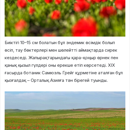
Биіктігі 10–15 см болатын бұл эндемик өсімдік болып
өсіп, тау бөктерлері мен шөлейтті аймақтарда сирек
кездеседі. Жапырақтарындағы қара-қоңыр өрнек пен
қанық қызыл гүлдері оны ерекше етіп көрсетеді. XIX
ғасырда ботаник Самюэль Грейг құрметіне аталған бұл
қызғалдақ – Орталық Азияға тән бірегей туынды.