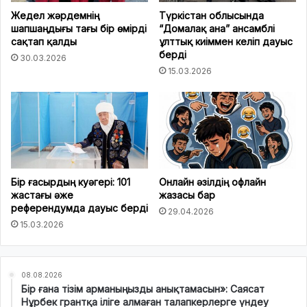
Жедел жәрдемнің
Түркістан облысында
шапшаңдығы тағы бір өмірді
“Домалақ ана” ансамблі
сақтап қалды
ұлттық киіммен келіп дауыс
берді
30.03.2026
15.03.2026
Бір ғасырдың куәгері: 101
Онлайн әзілдің офлайн
жастағы әже
жазасы бар
референдумда дауыс берді
29.04.2026
15.03.2026
08.08.2026
Бір ғана тізім арманыңызды анықтамасын»: Саясат
Нұрбек грантқа іліге алмаған талапкерлерге үндеу