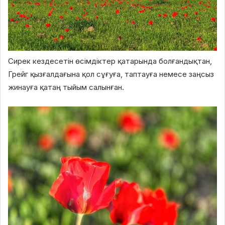
Сирек кездесетін өсімдіктер қатарында болғандықтан,
Грейг қызғалдағына қол сұғуға, таптауға немесе заңсыз
жинауға қатаң тыйым салынған.