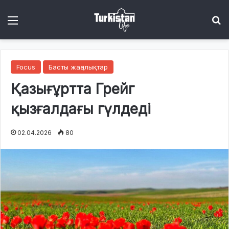
Menu
І
Focus
Басты жаңалықтар
Қазығұртта Грейг
қызғалдағы гүлдеді
02.04.2026
80