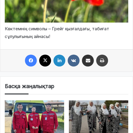
Көктемнің символы – Грейг қызғалдағы, табиғат
сұлулығының айнасы!
Facebook
X
LinkedIn
VKontakte
Share via Email
Print
Басқа жаңалықтар