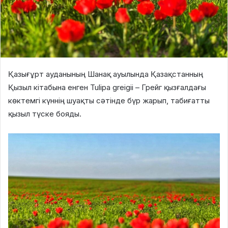
Қазығұрт ауданының Шанақ ауылында Қазақстанның
Қызыл кітабына енген Tulipa greigii – Грейг қызғалдағы
көктемгі күннің шуақты сәтінде бүр жарып, табиғатты
қызыл түске бояды.