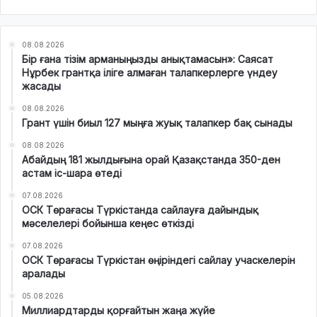
08.08.2026
Бір ғана тізім арманыңызды анықтамасын»: Саясат
Нұрбек грантқа іліге алмаған талапкерлерге үндеу
жасады
08.08.2026
Грант үшін биыл 127 мыңға жуық талапкер бақ сынады
08.08.2026
Абайдың 181 жылдығына орай Қазақстанда 350-ден
астам іс-шара өтеді
07.08.2026
ОСК Төрағасы Түркістанда сайлауға дайындық
мәселелері бойынша кеңес өткізді
07.08.2026
ОСК Төрағасы Түркістан өңіріндегі сайлау учаскелерін
аралады
05.08.2026
Миллиардтарды қорғайтын жаңа жүйе