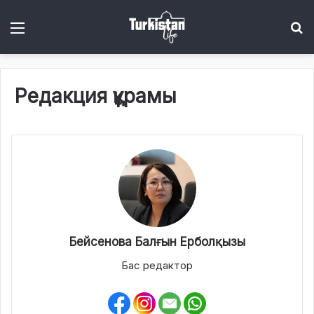
Menu
І
Редакция құрамы
Бейсенова Балғын Ерболқызы
Бас редактор