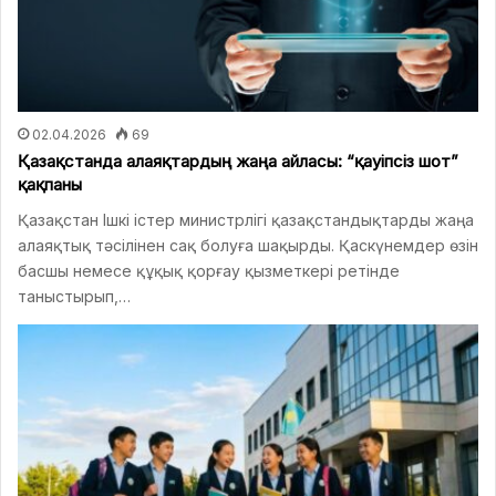
02.04.2026
69
Қазақстанда алаяқтардың жаңа айласы: “қауіпсіз шот”
қақпаны
Қазақстан Ішкі істер министрлігі қазақстандықтарды жаңа
алаяқтық тәсілінен сақ болуға шақырды. Қаскүнемдер өзін
басшы немесе құқық қорғау қызметкері ретінде
таныстырып,…