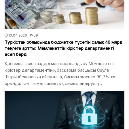
10.04.2026
59
Түркістан облысында бюджетке түсетін салық 40 млрд
теңгеге артты: Мемлекеттік кірістер департаменті
есеп берді
Қосымша кіріс көздері мен цифрландыру Мемлекеттік
кірістер департаментінің басқарма басшысы Сәуле
Шырынбекованың айтуынша, биылғы жоспар 99,7%-ға
орындалған. Тиімді салықтық әкімшілендірудің…