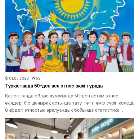
01.05.2026
53
Түркістанда 50-ден аса этнос өкілі тұрады
Қазіргі таңда облыс аумағында 50-ден астам этнос
өкілдері бір шаңырақ астында тату-тәтті өмір сүріп келеді.
Өңірдегі этностық әралуандық бойынша статистика…