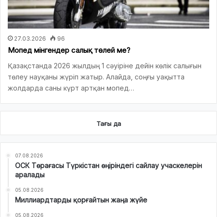
27.03.2026
96
Мопед мінгендер салық төлей ме?
Қазақстанда 2026 жылдың 1 сәуіріне дейін көлік салығын
төлеу науқаны жүріп жатыр. Алайда, соңғы уақытта
жолдарда саны күрт артқан мопед…
Тағы да
07.08.2026
ОСК Төрағасы Түркістан өңіріндегі сайлау учаскелерін
аралады
05.08.2026
Миллиардтарды қорғайтын жаңа жүйе
05.08.2026