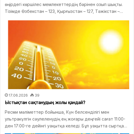
өңірдегі көршілес мемлекеттердің бәрінен озып шықты.
Тізімде Өзбекстан – 123, Қырғызстан – 127, Тәжікстан –…
17.06.2026
39
Ыстықтан сақтанудың жолы қандай?
Ресми мәліметтер бойынша, Күн белсенділігі мен
ультракүлгін сәулеленудің ең жоғары деңгейі сағат 11:00-
ден 17:00-ге дейінгі уақытқа келеді. Бұл уақытта сыртқа…