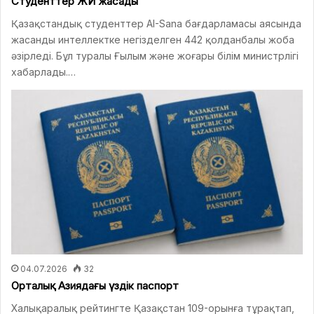
Студенттер ЖИ жасады
Қазақстандық студенттер AI-Sana бағдарламасы аясында
жасанды интеллектке негізделген 442 қолданбалы жоба
әзірледі. Бұл туралы Ғылым және жоғары білім министрлігі
хабарлады.…
04.07.2026
32
Орталық Азиядағы үздік паспорт
Халықаралық рейтингте Қазақстан 109-орынға тұрақтап,