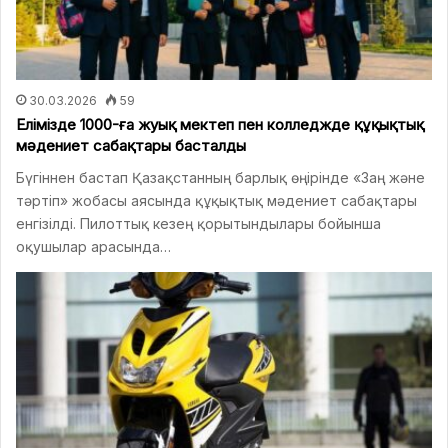
30.03.2026
59
Елімізде 1000-ға жуық мектеп пен колледжде құқықтық
мәдениет сабақтары басталды
Бүгіннен бастап Қазақстанның барлық өңірінде «Заң және
тәртіп» жобасы аясында құқықтық мәдениет сабақтары
енгізілді. Пилоттық кезең қорытындылары бойынша
оқушылар арасында…