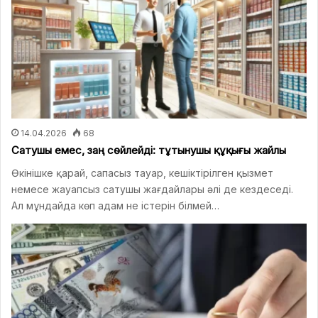
14.04.2026
68
Сатушы емес, заң сөйлейді: тұтынушы құқығы жайлы
Өкінішке қарай, сапасыз тауар, кешіктірілген қызмет
немесе жауапсыз сатушы жағдайлары әлі де кездеседі.
Ал мұндайда көп адам не істерін білмей…