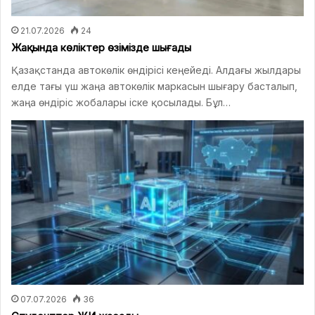
21.07.2026
24
Жақында көліктер өзімізде шығады
Қазақстанда автокөлік өндірісі кеңейеді. Алдағы жылдары
елде тағы үш жаңа автокөлік маркасын шығару басталып,
жаңа өндіріс жобалары іске қосылады. Бұл…
07.07.2026
36