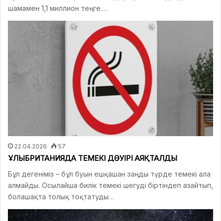
шамамен 1,1 миллион теңге.…
22.04.2026
57
ҰЛЫБРИТАНИЯДА ТЕМЕКІ ДӘУІРІ АЯҚТАЛДЫ
Бұл дегеніміз – бұл буын ешқашан заңды түрде темекі ала
алмайды. Осылайша билік темекі шегуді біртіндеп азайтып,
болашақта толық тоқтатуды…