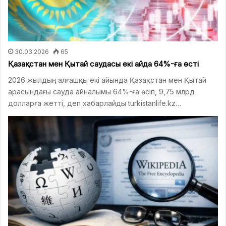
30.03.2026
65
Қазақстан мен Қытай саудасы екі айда 64%-ға өсті
2026 жылдың алғашқы екі айында Қазақстан мен Қытай
арасындағы сауда айналымы 64%-ға өсіп, 9,75 млрд
долларға жетті, деп хабарлайды turkistanlife.kz…