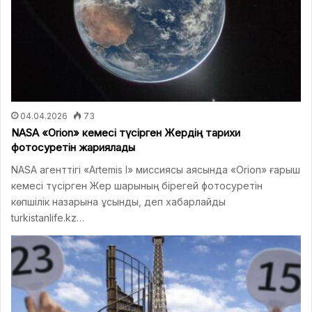
04.04.2026
73
NASA «Orion» кемесі түсірген Жердің тарихи
фотосуретін жариялады
NASA агенттігі «Artemis I» миссиясы аясында «Orion» ғарыш
кемесі түсірген Жер шарының бірегей фотосуретін
көпшілік назарына ұсынды, деп хабарлайды
turkistanlife.kz…