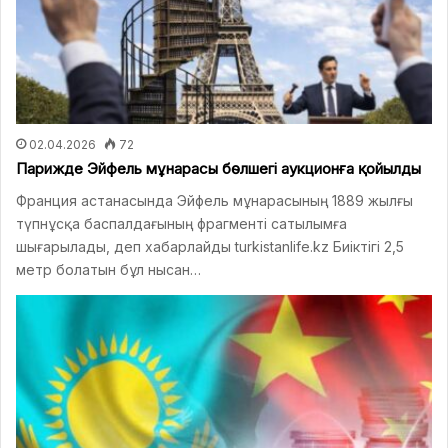
02.04.2026
72
Парижде Эйфель мұнарасы бөлшегі аукционға қойылды
Франция астанасында Эйфель мұнарасының 1889 жылғы
түпнұсқа баспалдағының фрагменті сатылымға
шығарылады, деп хабарлайды turkistanlife.kz Биіктігі 2,5
метр болатын бұл нысан…