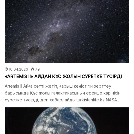
10.04.2026
79
«ARTEMIS II» АЙДАН ҚҰС ЖОЛЫН СУРЕТКЕ ТҮСІРДІ
Artemis II Айға сәтті жетіп, ғарыш кеңістігін зерттеу
барысында Құс жолы галактикасының ерекше көрінісін
суретке түсірді, деп хабарлайды turkistanlife.kz NASA…