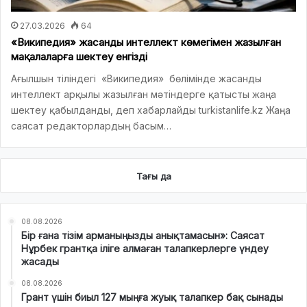
27.03.2026
64
«Википедия» жасанды интеллект көмегімен жазылған
мақалаларға шектеу енгізді
Ағылшын тіліндегі «Википедия» бөлімінде жасанды
интеллект арқылы жазылған мәтіндерге қатысты жаңа
шектеу қабылданды, деп хабарлайды turkistanlife.kz Жаңа
саясат редакторлардың басым…
Тағы да
08.08.2026
Бір ғана тізім арманыңызды анықтамасын»: Саясат
Нұрбек грантқа іліге алмаған талапкерлерге үндеу
жасады
08.08.2026
Грант үшін биыл 127 мыңға жуық талапкер бақ сынады