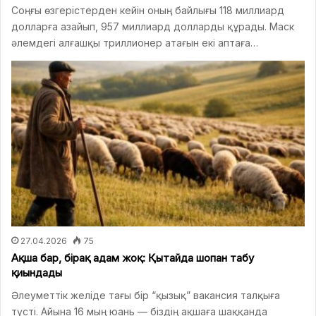
Соңғы өзгерістерден кейін оның байлығы 118 миллиард
долларға азайып, 957 миллиард долларды құрады. Маск
әлемдегі алғашқы триллионер атағын екі аптаға…
27.04.2026
75
Ақша бар, бірақ адам жоқ: Қытайда шопан табу
қиындады
Әлеуметтік желіде тағы бір “қызық” вакансия талқыға
түсті. Айына 16 мың юань — біздің ақшаға шаққанда