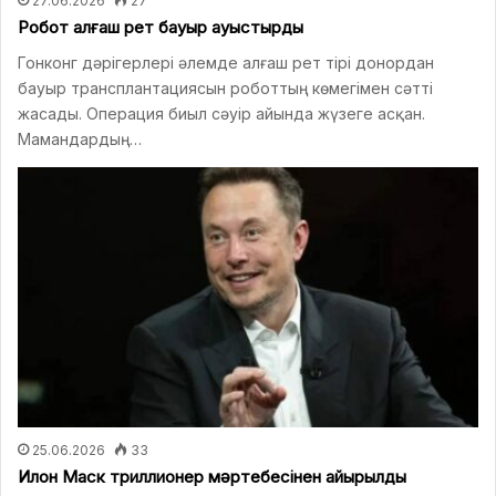
27.06.2026
27
Робот алғаш рет бауыр ауыстырды
Гонконг дәрігерлері әлемде алғаш рет тірі донордан
бауыр трансплантациясын роботтың көмегімен сәтті
жасады. Операция биыл сәуір айында жүзеге асқан.
Мамандардың…
25.06.2026
33
Илон Маск триллионер мәртебесінен айырылды