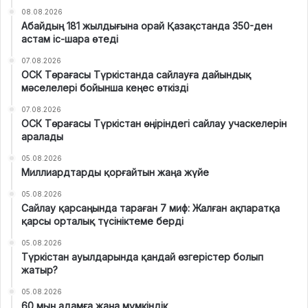
08.08.2026
Абайдың 181 жылдығына орай Қазақстанда 350-ден
астам іс-шара өтеді
07.08.2026
ОСК Төрағасы Түркістанда сайлауға дайындық
мәселелері бойынша кеңес өткізді
07.08.2026
ОСК Төрағасы Түркістан өңіріндегі сайлау учаскелерін
аралады
05.08.2026
Миллиардтарды қорғайтын жаңа жүйе
05.08.2026
Сайлау қарсаңында тараған 7 миф: Жалған ақпаратқа
қарсы орталық түсініктеме берді
05.08.2026
Түркістан ауылдарында қандай өзгерістер болып
жатыр?
05.08.2026
60 мың адамға жаңа мүмкіндік