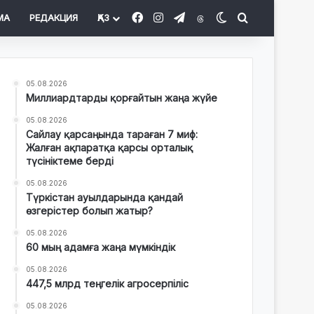
Facebook
Instagram
Telegram
Threads
Switch skin
Іздеу
МА
РЕДАКЦИЯ
ҚАЗ
05.08.2026
Миллиардтарды қорғайтын жаңа жүйе
05.08.2026
Сайлау қарсаңында тараған 7 миф:
Жалған ақпаратқа қарсы орталық
түсініктеме берді
05.08.2026
Түркістан ауылдарында қандай
өзгерістер болып жатыр?
05.08.2026
60 мың адамға жаңа мүмкіндік
05.08.2026
447,5 млрд теңгелік агросерпіліс
05.08.2026