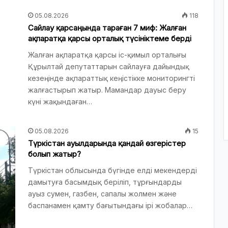
05.08.2026
118
Сайлау қарсаңында тараған 7 миф: Жалған
ақпаратқа қарсы орталық түсініктеме берді
Жалған ақпаратқа қарсы іс-қимыл орталығы
Құрылтай депутаттарын сайлауға дайындық
кезеңінде ақпараттық кеңістікке мониторингті
жалғастырып жатыр. Мамандар дауыс беру
күні жақындаған…
05.08.2026
15
Түркістан ауылдарында қандай өзгерістер
болып жатыр?
Түркістан облысында бүгінде елді мекендерді
дамытуға басымдық беріліп, тұрғындарды
ауыз сумен, газбен, сапалы жолмен және
баспанамен қамту бағытындағы ірі жобалар…