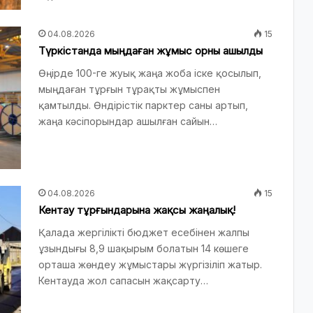
04.08.2026
15
Түркістанда мыңдаған жұмыс орны ашылды
Өңірде 100-ге жуық жаңа жоба іске қосылып,
мыңдаған тұрғын тұрақты жұмыспен
қамтылды. Өндірістік парктер саны артып,
жаңа кәсіпорындар ашылған сайын…
04.08.2026
15
Кентау тұрғындарына жақсы жаңалық!
Қалада жергілікті бюджет есебінен жалпы
ұзындығы 8,9 шақырым болатын 14 көшеге
орташа жөндеу жұмыстары жүргізіліп жатыр.
Кентауда жол сапасын жақсарту…