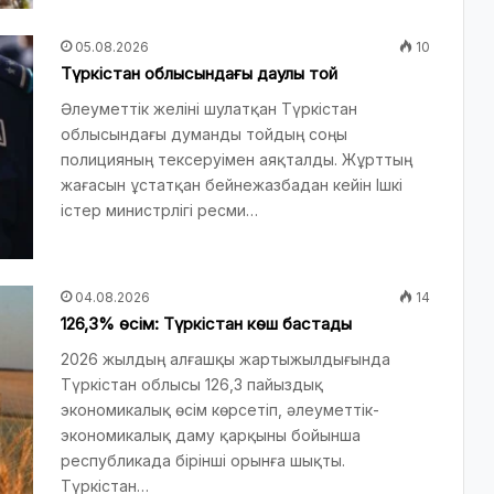
05.08.2026
10
Түркістан облысындағы даулы той
Әлеуметтік желіні шулатқан Түркістан
облысындағы думанды тойдың соңы
полицияның тексеруімен аяқталды. Жұрттың
жағасын ұстатқан бейнежазбадан кейін Ішкі
істер министрлігі ресми…
04.08.2026
14
126,3% өсім: Түркістан көш бастады
2026 жылдың алғашқы жартыжылдығында
Түркістан облысы 126,3 пайыздық
экономикалық өсім көрсетіп, әлеуметтік-
экономикалық даму қарқыны бойынша
республикада бірінші орынға шықты.
Түркістан…