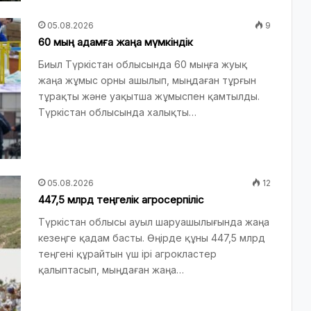
05.08.2026
9
60 мың адамға жаңа мүмкіндік
Биыл Түркістан облысында 60 мыңға жуық
жаңа жұмыс орны ашылып, мыңдаған тұрғын
тұрақты және уақытша жұмыспен қамтылды.
Түркістан облысында халықты…
05.08.2026
12
447,5 млрд теңгелік агросерпіліс
Түркістан облысы ауыл шаруашылығында жаңа
кезеңге қадам басты. Өңірде құны 447,5 млрд
теңгені құрайтын үш ірі агрокластер
қалыптасып, мыңдаған жаңа…