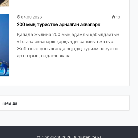
04.08.2026
10
200 мың туристке арналған аквапарк
Қалада жылына 200 мың адамды қабылдайтын
«Turan» аквапаркі қарқынды салынып жатыр.
Жоба іске қосылғанда өңірдің туризм әлеуетін
арттырып, ондаған жаңа…
Тағы да
© Copyright 2026, turkistanlife.kz