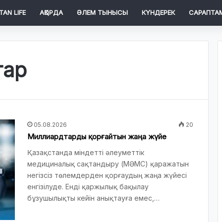
TAN LIFE
АҚОРДА
ӘЛЕМ ТЫНЫСЫ
КҮНДЕРЕК
САРАПТА
тар
05.08.2026
20
Миллиардтарды қорғайтын жаңа жүйе
Қазақстанда міндетті әлеуметтік
медициналық сақтандыру (МӘМС) қаражатын
негізсіз төлемдерден қорғаудың жаңа жүйесі
енгізілуде. Енді қаржылық бақылау
бұзушылықты кейін анықтауға емес,…