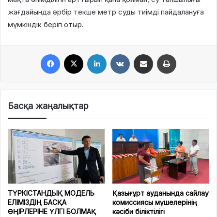
жағдайында әрбір текше метр суды тиімді пайдалануға
мүмкіндік беріп отыр.
Facebook
X
LinkedIn
VKontakte
Share via Email
Print
Басқа жаңалықтар
ТҮРКІСТАНДЫҚ МОДЕЛЬ
Қазығұрт ауданында сайлау
ЕЛІМІЗДІҢ БАСҚА
комиссиясы мүшелерінің
ӨҢІРЛЕРІНЕ ҮЛГІ БОЛМАҚ
кәсіби біліктілігі