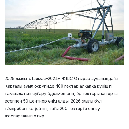
2025 жылы «Таймас-2024» ЖШС Отырар ауданындағы
Қарғалы ауыл округінде 400 гектар алқапқа күрішті
тамшылатып суғару әдісімен егіп, әр гектарынан орта
есеппен 50 центнер өнім алды. 2026 жылы бұл
тәжірибені кеңейтіп, тағы 200 гектарға енгізу
жоспарланып отыр.