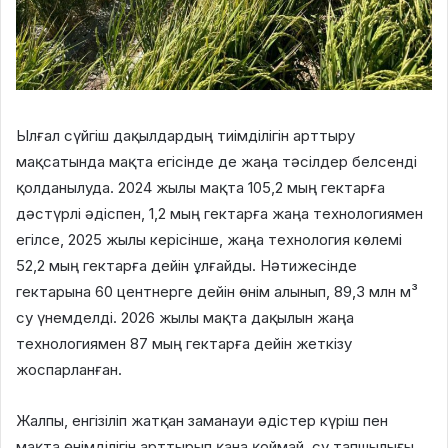
Ылғал сүйгіш дақылдардың тиімділігін арттыру
мақсатында мақта егісінде де жаңа тәсілдер белсенді
қолданылуда. 2024 жылы мақта 105,2 мың гектарға
дәстүрлі әдіспен, 1,2 мың гектарға жаңа технологиямен
егілсе, 2025 жылы керісінше, жаңа технология көлемі
52,2 мың гектарға дейін ұлғайды. Нәтижесінде
гектарына 60 центнерге дейін өнім алынып, 89,3 млн м³
су үнемделді. 2026 жылы мақта дақылын жаңа
технологиямен 87 мың гектарға дейін жеткізу
жоспарланған.
Жалпы, енгізіліп жатқан заманауи әдістер күріш пен
мақта өнімділігін арттырып қана қоймай, су тапшылығы