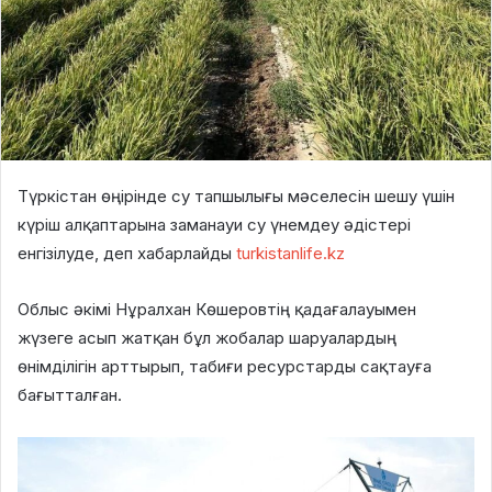
Түркістан өңірінде су тапшылығы мәселесін шешу үшін
күріш алқаптарына заманауи су үнемдеу әдістері
енгізілуде, деп хабарлайды
turkistanlife.kz
Облыс әкімі Нұралхан Көшеровтің қадағалауымен
жүзеге асып жатқан бұл жобалар шаруалардың
өнімділігін арттырып, табиғи ресурстарды сақтауға
бағытталған.