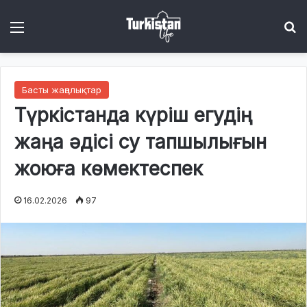
Menu
І
Басты жаңалықтар
Түркістанда күріш егудің
жаңа әдісі су тапшылығын
жоюға көмектеспек
16.02.2026
97