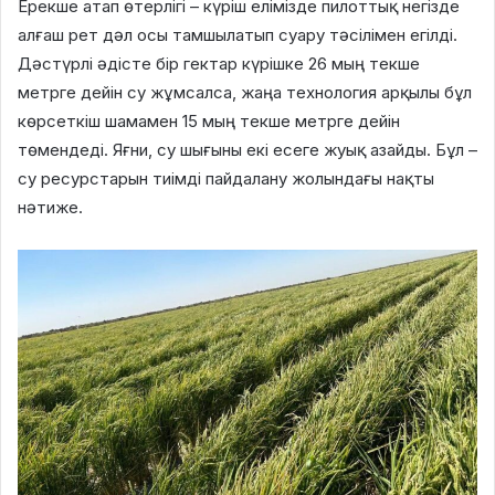
Ерекше атап өтерлігі – күріш елімізде пилоттық негізде
алғаш рет дәл осы тамшылатып суару тәсілімен егілді.
Дәстүрлі әдісте бір гектар күрішке 26 мың текше
метрге дейін су жұмсалса, жаңа технология арқылы бұл
көрсеткіш шамамен 15 мың текше метрге дейін
төмендеді. Яғни, су шығыны екі есеге жуық азайды. Бұл –
су ресурстарын тиімді пайдалану жолындағы нақты
нәтиже.