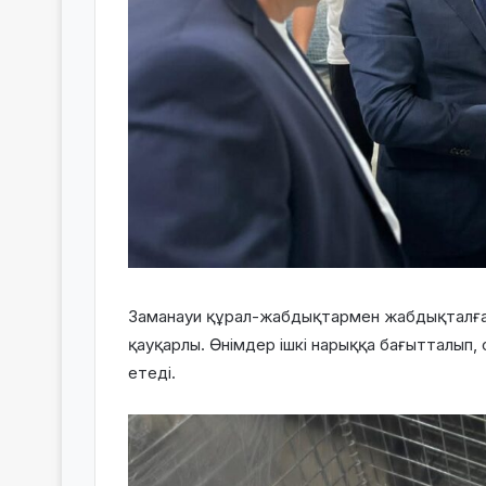
Заманауи құрал-жабдықтармен жабдықталған 
қауқарлы. Өнімдер ішкі нарыққа бағытталып
етеді.