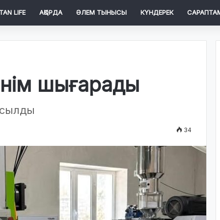
TAN LIFE
АҚОРДА
ӘЛЕМ ТЫНЫСЫ
КҮНДЕРЕК
САРАПТА
өнім шығарады
осылды
34