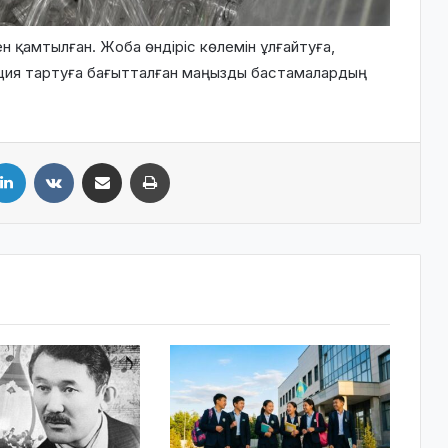
 қамтылған. Жоба өндіріс көлемін ұлғайтуға,
ция тартуға бағытталған маңызды бастамалардың
LinkedIn
VKontakte
Share via Email
Print