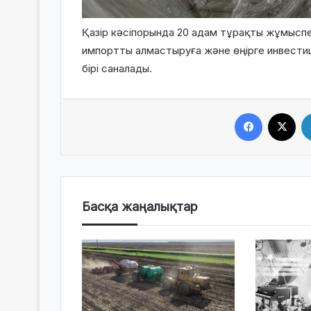
Қазір кәсіпорында 20 адам тұрақты жұмыспен
импортты алмастыруға және өңірге инвести
бірі саналады.
Facebook
X
Басқа жаңалықтар