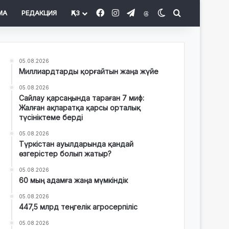
Facebook
Instagram
Telegram
Threads
Switch skin
Іздеу
МА
РЕДАКЦИЯ
ҚАЗ
05.08.2026
Миллиардтарды қорғайтын жаңа жүйе
05.08.2026
Сайлау қарсаңында тараған 7 миф:
Жалған ақпаратқа қарсы орталық
түсініктеме берді
05.08.2026
Түркістан ауылдарында қандай
өзгерістер болып жатыр?
05.08.2026
60 мың адамға жаңа мүмкіндік
05.08.2026
447,5 млрд теңгелік агросерпіліс
05.08.2026