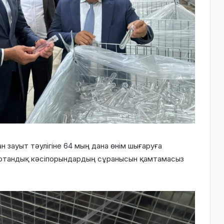
зауыт тәулігіне 64 мың дана өнім шығаруға
, отандық кәсіпорындардың сұранысын қамтамасыз