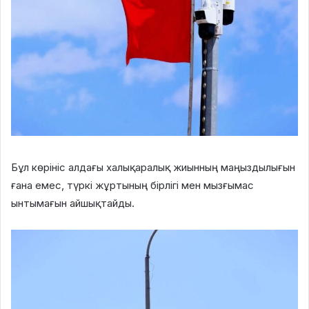
Бұл көрініс алдағы халықаралық жиынның маңыздылығын
ғана емес, түркі жұртының бірлігі мен мызғымас
ынтымағын айшықтайды.