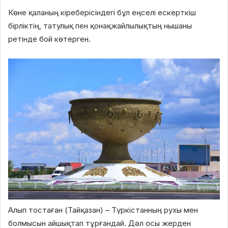
Көне қаланың кіреберісіндегі бұл еңселі ескерткіш
бірліктің, татулық пен қонақжайлылықтың нышаны
ретінде бой көтерген.
Алып тостаған (Тайқазан) – Түркістанның рухы мен
болмысын айшықтап тұрғандай. Дәл осы жерден