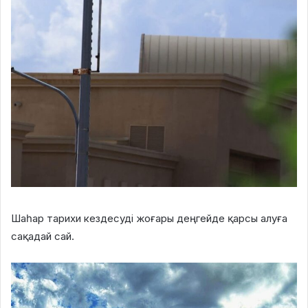
Шаһар тарихи кездесуді жоғары деңгейде қарсы алуға
сақадай сай.