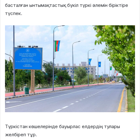
басталған ынтымақтастық бүкіл түркі әлемін біріктіре
түспек.
Түркістан көшелерінде бауырлас елдердің тулары
желбіреп тұр.