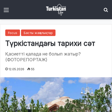
Menu
І
Focus
Басты жаңалықтар
Түркістандағы тарихи сәт
Қасиетті қалада не болып жатыр?
(ФОТОРЕПОРТАЖ)
12.05.2026
55