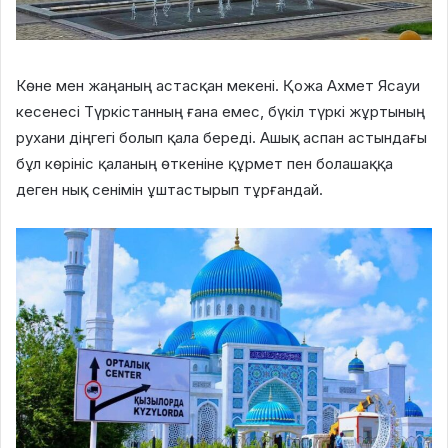
Көне мен жаңаның астасқан мекені. Қожа Ахмет Ясауи
кесенесі Түркістанның ғана емес, бүкіл түркі жұртының
рухани діңгегі болып қала береді. Ашық аспан астындағы
бұл көрініс қаланың өткеніне құрмет пен болашаққа
деген нық сенімін ұштастырып тұрғандай.