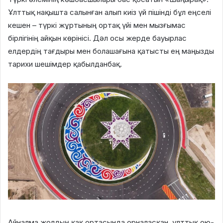
Ұлттық нақышта салынған алып киіз үй пішінді бұл еңселі
кешен – түркі жұртының ортақ үйі мен мызғымас
бірлігінің айқын көрінісі. Дәл осы жерде бауырлас
елдердің тағдыры мен болашағына қатысты ең маңызды
тарихи шешімдер қабылданбақ.
Айналма жолдың қақ ортасында орналасқан, ұлттық ою-