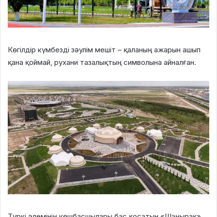
Көгілдір күмбезді зәулім мешіт – қаланың ажарын ашып
қана қоймай, рухани тазалықтың символына айналған.
Түркі әлемінің көшбасшылары бас қосатын «Шаңырақ».