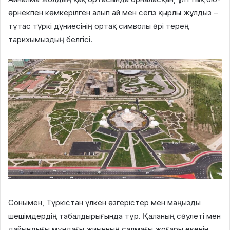
өрнекпен көмкерілген алып ай мен сегіз қырлы жұлдыз –
тұтас түркі дүниесінің ортақ символы әрі терең
тарихымыздың белгісі.
Сонымен, Түркістан үлкен өзгерістер мен маңызды
шешімдердің табалдырығында тұр. Қаланың сәулеті мен
дайындығы мұндағы жиынның салмағы жоғары екенін