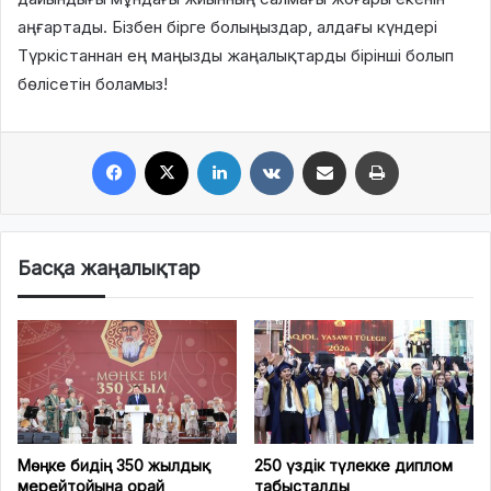
аңғартады. Бізбен бірге болыңыздар, алдағы күндері
Түркістаннан ең маңызды жаңалықтарды бірінші болып
бөлісетін боламыз!
Facebook
X
LinkedIn
VKontakte
Share via Email
Print
Басқа жаңалықтар
Мөңке бидің 350 жылдық
250 үздік түлекке диплом
мерейтойына орай
табысталды