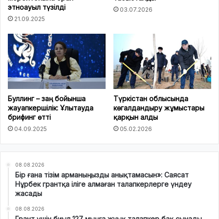
этноауыл түзілді
03.07.2026
21.09.2025
Буллинг – заң бойынша
Түркістан облысында
жауапкершілік: Ұлытауда
көгалдандыру жұмыстары
брифинг өтті
қарқын алды
04.09.2025
05.02.2026
08.08.2026
Бір ғана тізім арманыңызды анықтамасын»: Саясат
Нұрбек грантқа іліге алмаған талапкерлерге үндеу
жасады
08.08.2026
Грант үшін биыл 127 мыңға жуық талапкер бақ сынады