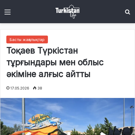
Menu
І
Басты жаңалықтар
Тоқаев Түркістан
тұрғындары мен облыс
әкіміне алғыс айтты
17.05.2026
38