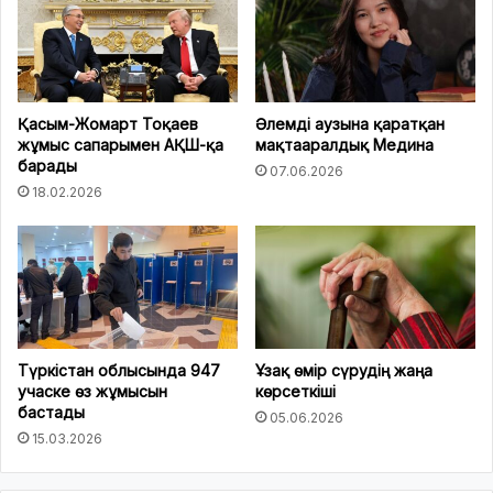
Қасым-Жомарт Тоқаев
Әлемді аузына қаратқан
жұмыс сапарымен АҚШ-қа
мақтааралдық Медина
барады
07.06.2026
18.02.2026
Түркістан облысында 947
Ұзақ өмір сүрудің жаңа
учаске өз жұмысын
көрсеткіші
бастады
05.06.2026
15.03.2026