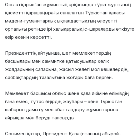
Осы атқарылған жұмыстың арқасында түркі жұртының
қасиетті қарашаңырағы саналатын Түркістан қаласы
мәдени-гуманитарлық ықпалдастықтың әлеуетті
орталығы ретінде ірі халықаралық іс-шараларды өткізуге
әзір екенін көрсетті.
Президенттің айтуынша, шет мемлекеттердің
басшылары мен саммитке қатысушылар көлік
жолдарының сапасына, жасыл желегі мол көшелердің,
саябақтардың тазалығына жоғары баға берген.
Мемлекет басшысы облыс және қала әкіміне еліміздің
ғана емес, тұтас өңірдің жауһары – көне Түркістан
шаһарын дамыту мен абаттандыру жұмыстарына
айрықша мән беруді тапсырды.
Сонымен қатар, Президент Қазақстанның абырой-