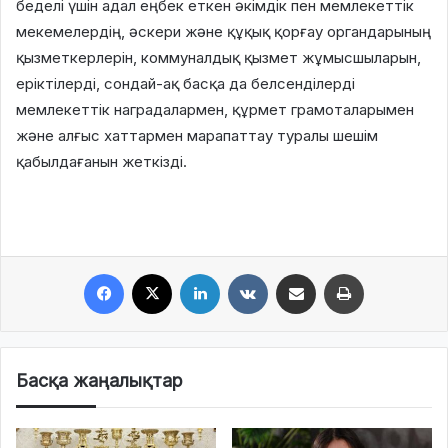
беделі үшін адал еңбек еткен әкімдік пен мемлекеттік
мекемелердің, әскери және құқық қорғау органдарының
қызметкерлерін, коммуналдық қызмет жұмысшыларын,
еріктілерді, сондай-ақ басқа да белсенділерді
мемлекеттік наградалармен, құрмет грамоталарымен
және алғыс хаттармен марапаттау туралы шешім
қабылдағанын жеткізді.
Facebook
X
LinkedIn
VKontakte
Share via Email
Print
Басқа жаңалықтар