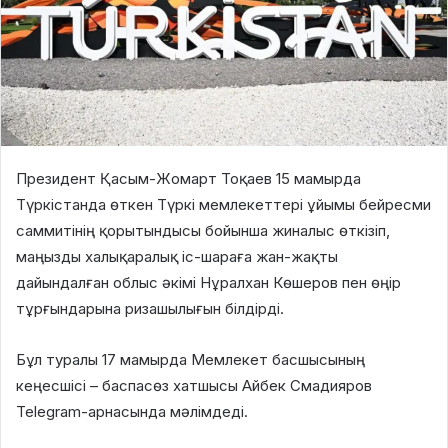
Президент Қасым-Жомарт Тоқаев 15 мамырда
Түркістанда өткен Түркі мемлекеттері ұйымы бейресми
саммитінің қорытындысы бойынша жиналыс өткізіп,
маңызды халықаралық іс-шараға жан-жақты
дайындалған облыс әкімі Нұралхан Көшеров пен өңір
тұрғындарына ризашылығын білдірді.
Бұл туралы 17 мамырда Мемлекет басшысының
кеңесшісі – баспасөз хатшысы Айбек Смадияров
Telegram-арнасында мәлімдеді.