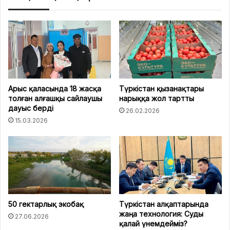
Арыс қаласында 18 жасқа
Түркістан қызанақтары
толған алғашқы сайлаушы
нарыққа жол тартты
дауыс берді
26.02.2026
15.03.2026
50 гектарлық экобақ
Түркістан алқаптарында
жаңа технология: Суды
27.06.2026
қалай үнемдейміз?