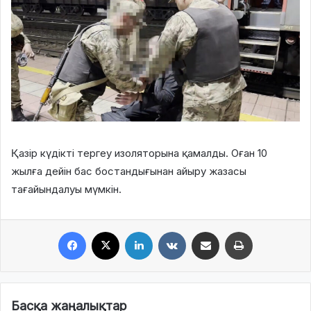
Қазір күдікті тергеу изоляторына қамалды. Оған 10
жылға дейін бас бостандығынан айыру жазасы
тағайындалуы мүмкін.
Facebook
X
LinkedIn
VKontakte
Share via Email
Print
Басқа жаңалықтар