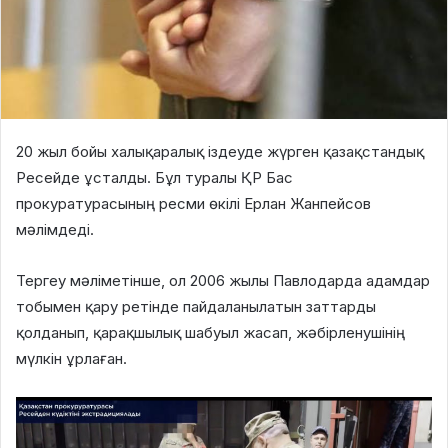
20 жыл бойы халықаралық іздеуде жүрген қазақстандық
Ресейде ұсталды. Бұл туралы ҚР Бас
прокуратурасының ресми өкілі Ерлан Жанпейсов
мәлімдеді.
Тергеу мәліметінше, ол 2006 жылы Павлодарда адамдар
тобымен қару ретiнде пайдаланылатын заттарды
қолданып,
қарақшылық шабуыл жасап, жәбірленушінің
мүлкін ұрлаған.