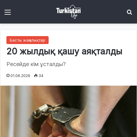
Menu
І
Басты жаңалықтар
20 жылдық қашу аяқталды
Ресейде кім ұсталды?
01.06.2026
34