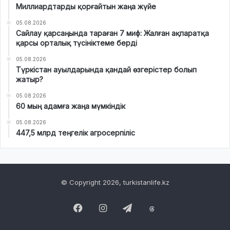
Миллиардтарды қорғайтын жаңа жүйе
05.08.2026
Сайлау қарсаңында тараған 7 миф: Жалған ақпаратқа
қарсы орталық түсініктеме берді
05.08.2026
Түркістан ауылдарында қандай өзгерістер болып
жатыр?
05.08.2026
60 мың адамға жаңа мүмкіндік
05.08.2026
447,5 млрд теңгелік агросерпіліс
© Copyright 2026, turkistanlife.kz
Facebook
Instagram
Telegram
Threads