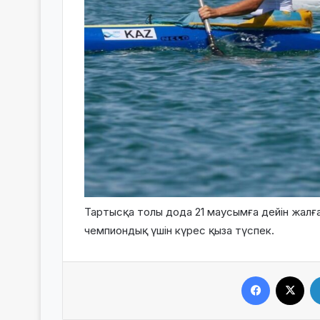
Тартысқа толы дода 21 маусымға дейін жалғ
чемпиондық үшін күрес қыза түспек.
Facebook
X