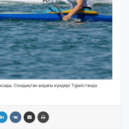
асады. Сондықтан алдағы күндері Түркістанда
LinkedIn
VKontakte
Share via Email
Print