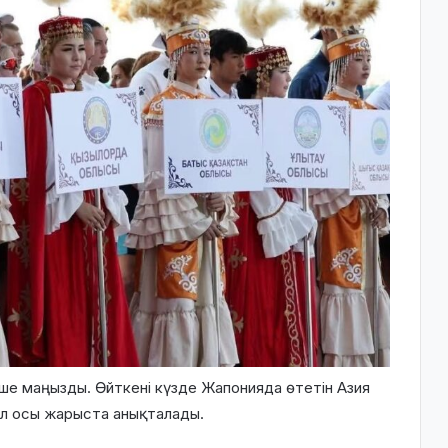
ше маңызды. Өйткені күзде Жапонияда өтетін Азия
л осы жарыста анықталады.