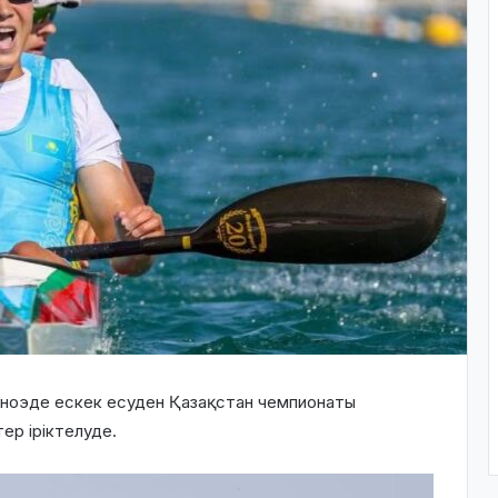
аноэде ескек есуден Қазақстан чемпионаты
ер іріктелуде.