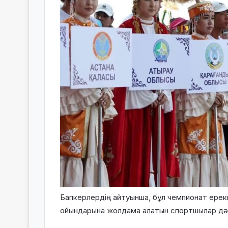
Бапкерлердің айтуынша, бұл чемпионат ерек
ойындарына жолдама алатын спортшылар дә