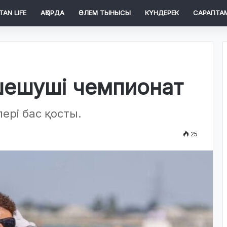
TAN LIFE
АҚОРДА
ӘЛЕМ ТЫНЫСЫ
КҮНДЕРЕК
САРАПТА
шешуші чемпионат
ері бас қосты.
25