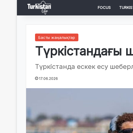
FOCUS
TURKIS
Басты жаңалықтар
Түркістандағы 
Түркістанда ескек есу шеберл
17.06.2026