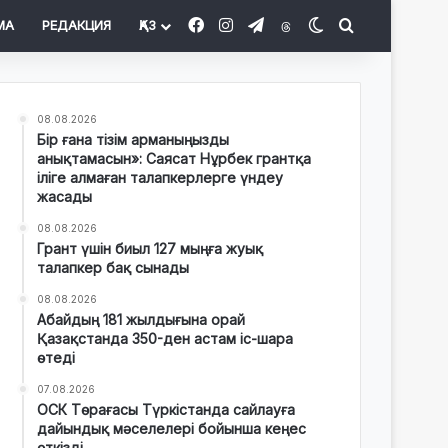
Facebook
Instagram
Telegram
Threads
Switch skin
Іздеу
МА
РЕДАКЦИЯ
ҚАЗ
08.08.2026
Бір ғана тізім арманыңызды
анықтамасын»: Саясат Нұрбек грантқа
іліге алмаған талапкерлерге үндеу
жасады
08.08.2026
Грант үшін биыл 127 мыңға жуық
талапкер бақ сынады
08.08.2026
Абайдың 181 жылдығына орай
Қазақстанда 350-ден астам іс-шара
өтеді
07.08.2026
ОСК Төрағасы Түркістанда сайлауға
дайындық мәселелері бойынша кеңес
өткізді