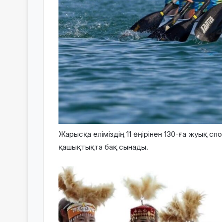
Жарысқа еліміздің 11 өңірінен 130-ға жуық с
қашықтықта бақ сынады.