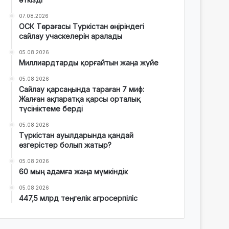
07.08.2026
ОСК Төрағасы Түркістан өңіріндегі
сайлау учаскелерін аралады
05.08.2026
Миллиардтарды қорғайтын жаңа жүйе
05.08.2026
Сайлау қарсаңында тараған 7 миф:
Жалған ақпаратқа қарсы орталық
түсініктеме берді
05.08.2026
Түркістан ауылдарында қандай
өзгерістер болып жатыр?
05.08.2026
60 мың адамға жаңа мүмкіндік
05.08.2026
447,5 млрд теңгелік агросерпіліс