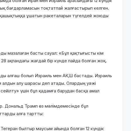
мда болған Иран мен Израиль арасындағы 12 күндік
лық бағдарламасын тоқтатпай жалғастырып келген.
 қашықтыққа ұшатын ракеталарын түгелдей жоюды
ы мазалаған басты сауал: «Бұл қақтығысты кім
, 28 ақпандағы жағдай бір күнде пайда болған жоқ.
ды алғаш болып Израиль мен АҚШ бастады. Израиль
и алдын алу шарасы деп атады. Олардың уәжі
 сейілту» үшін бұл қадамға барудан басқа амал
. Дональд Трамп өз мәлімдемесінде бұл
йттарды алға тартты:
 Тегеран былтыр маусым айында болған 12 күндік