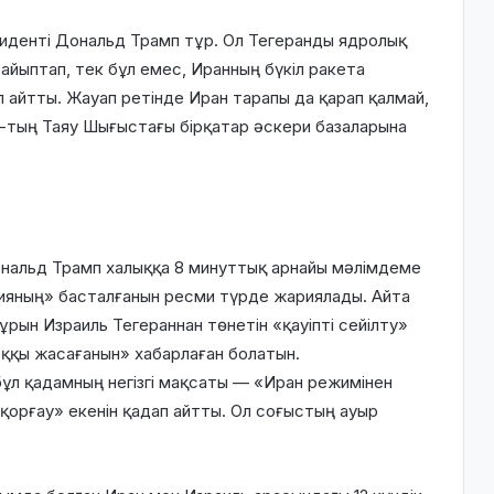
денті Дональд Трамп тұр. Ол Тегеранды ядролық
йыптап, тек бұл емес, Иранның бүкіл ракета
п айтты. Жауап ретінде Иран тарапы да қарап қалмай,
тың Таяу Шығыстағы бірқатар әскери базаларына
нальд Трамп халыққа 8 минуттық арнайы мәлімдеме
цияның» басталғанын ресми түрде жариялады. Айта
ұрын Израиль Тегераннан төнетін «қауіпті сейілту»
ққы жасағанын» хабарлаған болатын.
бұл қадамның негізгі мақсаты — «Иран режимінен
 қорғау» екенін қадап айтты. Ол соғыстың ауыр