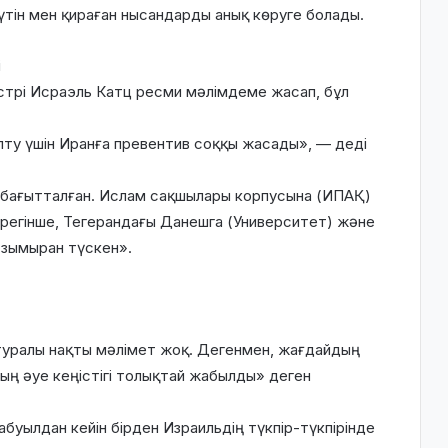
үтін мен қираған нысандарды анық көруге болады.
і
стрі Исраэль Катц ресми мәлімдеме жасап, бұл
ілту үшін Иранға превентив соққы жасады», — деді
е бағытталған. Ислам сақшылары корпусына (ИПАҚ)
дерегінше, Тегерандағы Данешга (Университет) және
 зымыран түскен».
туралы нақты мәлімет жоқ. Дегенмен, жағдайдың
нның әуе кеңістігі толықтай жабылды» деген
буылдан кейін бірден Израильдің түкпір-түкпірінде