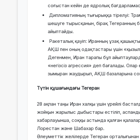
соғыстан кейін де ядролық бағдарламас
Дипломатияның тығырыққа тірелуі: Трам
шешуге тырысқанын, бірақ Тегеранның 
айыптайды.
Ракеталық қауіп: Иранның ұзақ қашық
АҚШ пен оның одақтастары үшін «қызыл 
Дегенмен, Иран тарапы бұл айыптаулар
«негізсіз агрессия» деп бағалады. Олар
зымыран жаудырып, АҚШ базаларына со
Түтін құшағындағы Тегеран
28 ақпан таңы Иран халқы үшін үрейлі бастал
жойқын жарылыс дыбыстары естіліп, аспанд
хабарлауынша, соққы астында қалған қалалар
Лорестан және Шабахар бар.
Әлеуметтік желілерде Тегеран орталығынан т