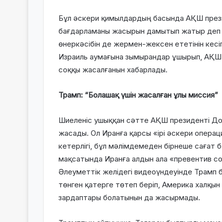
Бұл әскери қимылдардың басында АҚШ прези
бағдарламаны жасырын дамытып жатыр деп а
өнеркәсібін де жермен-жексен ететінін кесі
Израиль аумағына зымырандар ұшырып, АҚШ-
соққы жасалғанын хабарлады.
Трамп: “Болашақ үшін жасалған ұлы миссия”
Шиеленіс ушыққан сәтте АҚШ президенті До
жасады. Ол Иранға қарсы «ірі әскери опера
кетерлігі, бұл мәлімдемеден бірнеше сағат б
мақсатында Иранға алдын ала «превентив со
Әлеуметтік желідегі видеоүндеуінде Трамп 
төнген қатерге төтеп беріп, Америка халқын
зардаптары болатынын да жасырмады.