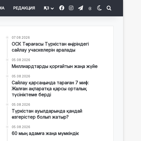
Facebook
Instagram
Telegram
Threads
Switch skin
Іздеу
МА
РЕДАКЦИЯ
ҚАЗ
07.08.2026
ОСК Төрағасы Түркістан өңіріндегі
сайлау учаскелерін аралады
05.08.2026
Миллиардтарды қорғайтын жаңа жүйе
05.08.2026
Сайлау қарсаңында тараған 7 миф:
Жалған ақпаратқа қарсы орталық
түсініктеме берді
05.08.2026
Түркістан ауылдарында қандай
өзгерістер болып жатыр?
05.08.2026
60 мың адамға жаңа мүмкіндік