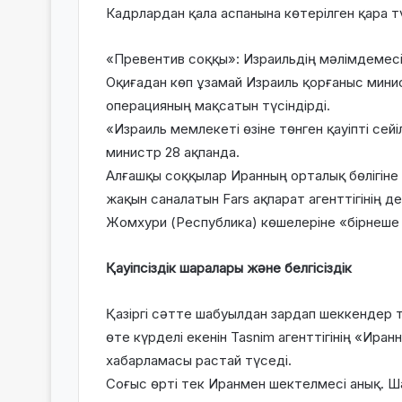
Кадрлардан қала аспанына көтерілген қара т
«Превентив соққы»: Израильдің мәлімдемес
Оқиғадан көп ұзамай Израиль қорғаныс мини
операцияның мақсатын түсіндірді.
«Израиль мемлекеті өзіне төнген қауіпті сей
министр 28 ақпанда.
Алғашқы соққылар Иранның орталық бөлігін
жақын саналатын Fars ақпарат агенттігінің 
Жомхури (Республика) көшелеріне «бірнеше
Қауіпсіздік шаралары және белгісіздік
Қазіргі сәтте шабуылдан зардап шеккендер 
өте күрделі екенін Tasnim агенттігінің «Ира
хабарламасы растай түседі.
Соғыс өрті тек Иранмен шектелмесі анық. Ша