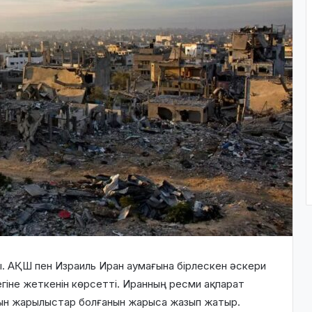
ы. АҚШ пен Израиль Иран аумағына бірлескен әскери
гіне жеткенін көрсетті. Иранның ресми ақпарат
қын жарылыстар болғанын жарыса жазып жатыр.