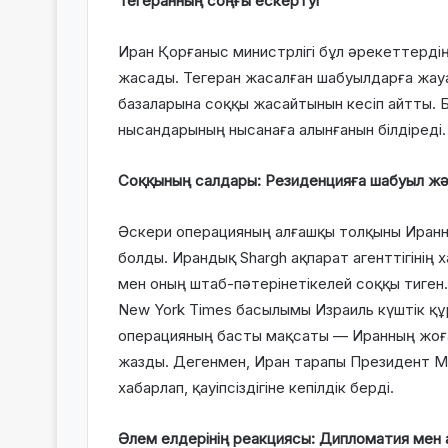
Тегеранның соңғы ескертуі
Иран Қорғаныс министрлігі бұл әрекеттерді
жасады. Тегеран жасалған шабуылдарға жау
базаларына соққы жасайтынын кесіп айтты.
нысандарының нысанаға алынғанын білдіреді.
Соққының салдары: Резиденцияға шабуыл ж
Әскери операцияның алғашқы толқыны Иранның
болды. Ирандық Shargh ақпарат агенттігіні
мен оның штаб-пәтерінетікелей соққы тиген.
New York Times басылымы Израиль күштік қ
операцияның басты мақсаты — Иранның жоға
жазды. Дегенмен, Иран тарапы Президент М
хабарлап, қауіпсіздігіне кепілдік берді.
Әлем елдерінің реакциясы: Дипломатия мен