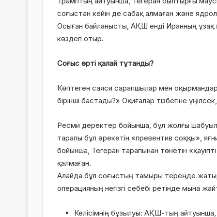
Трамптың айтуынша, Тегеран былтырғы маусы
соғыстан кейін де сабақ алмаған және ядро
Осыған байланысты, АҚШ енді Иранның ұзақ
көздеп отыр.
Соғыс өрті қалай тұтанды?
Көптеген саяси сарапшылар мен оқырмандард
бірінші бастады?» Оқиғалар тізбегіне үңілсек
Ресми деректер бойынша, бұл жолғы шабуыл
тарапы бұл әрекетін «превентив соққы», яғн
бойынша, Тегеран тарапынан төнетін «қауіпті
қалмаған.
Алайда бұл соғыстың тамыры тереңде жатыр
операцияның негізгі себебі ретінде мына жа
Келісімнің бұзылуы: АҚШ-тың айтуынша,