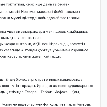
ын тоқтатпай, керісінше дамыта берген.
п әкімшілігі Иранмен мәселені бейбіт жолмен
барлық мүмкіндіктерді қабылдамай тастағанын
тыққа ұшатын зымырандары мен ядролық амбициясы
сызықтан» өтіп кеткен.
ды жоққа шығарып, АҚШ пен Израильдің әрекетін
 өз кезегінде «Отанды қорғау» ұранымен Израильге
ққы жасау арқылы жауап қайтарды.
ды. Елдің бірнеше ірі стратегиялық қалаларында
ы қою түтін торлады. Ирандық ақпарат құралдарының
дың тізімінде Тегеран, Тебриз, Исфахан, Қом,
үсірілген видеолар мен фотолар тез тарап үлгерді.