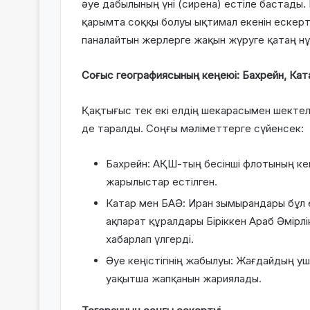
әуе дабылының үні (сирена) естіле бастады
қарымта соққы болуы ықтимал екенін ескерті
паналайтын жерлерге жақын жүруге қатаң нұ
Соғыс географиясының кеңеюі: Бахрейн, Ка
Қақтығыс тек екі елдің шекарасымен шекте
де таралды. Соңғы мәліметтерге сүйенсек:
Бахрейн: АҚШ-тың бесінші флотының ке
жарылыстар естілген.
Катар мен БАӘ: Иран зымырандары бұл 
ақпарат құралдары Біріккен Араб Әмірл
хабарлап үлгерді.
Әуе кеңістігінің жабылуы: Жағдайдың ушы
уақытша жапқанын жариялады.