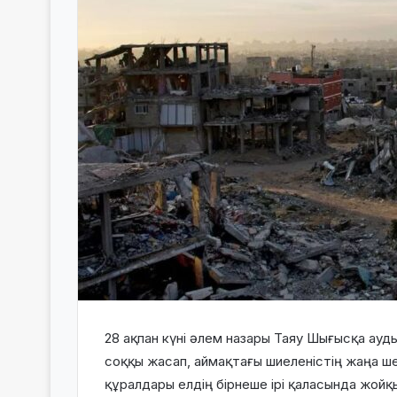
28 ақпан күні әлем назары Таяу Шығысқа ауд
соққы жасап, аймақтағы шиеленістің жаңа ше
құралдары елдің бірнеше ірі қаласында жой