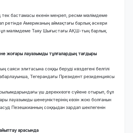
ң тек бастамасы екенін меңзеп, ресми мәлімдеме
ап ретінде Американың аймақтағы барлық әскери
 Бұл мәлімдеме Таяу Шығыстағы АҚШ-тың барлық
әне жоғары лауазымды тұлғалардың тағдыры
 саяси элитасына соққы беруді көздегені белгілі
ң хабарлауынша, Тегерандағы Президент резиденциясы
ұрылымдарындағы үш дереккөзге сүйене отырып, бұл
ры лауазымды шенеуніктерінің көзін жою болғанын
асуд Пезешкианның соққыдан зардап шекпегенін
 айыптау арасында