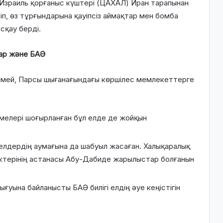
. Израиль қорғаныс күштері (ЦАХАЛ) Иран тарапынан
п, өз тұрғындарына қауіпсіз аймақтар мен бомба
сқау берді.
тар және БАӘ
лмей, Парсы шығанағындағы көршілес мемлекеттерге
мелері шоғырланған бұл елде де жойқын
елдердің аумағына да шабуыл жасаған. Халықаралық
іктерінің астанасы Абу-Дабиде жарылыстар болғанын
ғуына байланысты БАӘ билігі елдің әуе кеңістігін