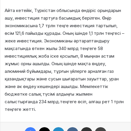
Айта кетейік, Түркістан облысында өндіріс орындарын
ашу, инвестиция тартуға басымдық берілген. Өңір
экономикасына 1,7 трлн теңге инвестиция тартылып,
өсім 121,6 пайызды құрады. Оның ішінде 1,1 трлн теңгесі –
жеке инвестиция. Экономиканы әртараптандыру
мақсатында өткен жылы 340 млрд теңгеге 58
инвестициялық жоба іске қосылып, 8 мыңнан астам
жұмыс орны ашылды. Оның ішінде мақта өңдеу,
алюминий бұйымдары, тұрғын үйлерге арналған газ
қазандықтары және сусын шығаратын зауыттар, уран
және әк өңдеу кешендері ашылды. Мемлекеттік
бюджетке салық түсімі алдыңғы жылмен
салыстырғанда 234 млрд.теңгеге өсіп, алғаш рет 1 трлн
теңгеге жетті.
Facebook
X
LinkedIn
VKontakte
Share via Email
Print