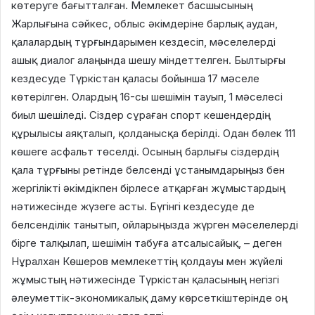
көтеруге бағытталған. Мемлекет басшысының
Жарлығына сәйкес, облыс әкімдеріне барлық аудан,
қалалардың тұрғындарымен кездесіп, мәселелерді
ашық диалог алаңында шешу міндеттелген. Былтырғы
кездесуде Түркістан қаласы бойынша 17 мәселе
көтерілген. Олардың 16-сы шешімін тауып, 1 мәселесі
биыл шешіледі. Сіздер сұраған спорт кешендердің
құрылысы аяқталып, қолданысқа берілді. Одан бөлек 111
көшеге асфальт төселді. Осының барлығы сіздердің
қала тұрғыны ретінде белсенді ұстанымдарыңыз бен
жергілікті әкімдікпен бірлесе атқарған жұмыстардың
нәтижесінде жүзеге асты. Бүгінгі кездесуде де
белсенділік танытып, ойларыңызда жүрген мәселелерді
бірге талқылап, шешімін табуға атсалысайық, – деген
Нұралхан Көшеров мемлекеттің қолдауы мен жүйелі
жұмыстың нәтижесінде Түркістан қаласының негізгі
әлеуметтік-экономикалық даму көрсеткіштерінде оң