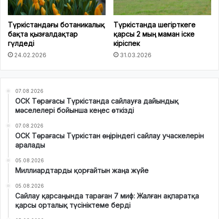
Түркістандағы ботаникалық
Түркістанда шегірткеге
бақта қызғалдақтар
қарсы 2 мың маман іске
гүлдеді
кіріспек
24.02.2026
31.03.2026
07.08.2026
ОСК Төрағасы Түркістанда сайлауға дайындық
мәселелері бойынша кеңес өткізді
07.08.2026
ОСК Төрағасы Түркістан өңіріндегі сайлау учаскелерін
аралады
05.08.2026
Миллиардтарды қорғайтын жаңа жүйе
05.08.2026
Сайлау қарсаңында тараған 7 миф: Жалған ақпаратқа
қарсы орталық түсініктеме берді