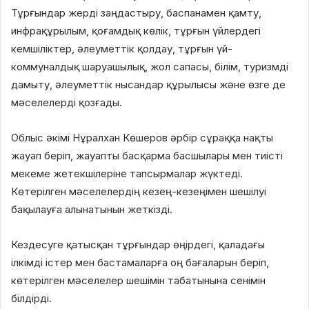
Тұрғындар жерді заңдастыру, баспанамен қамту,
инфрақұрылым, қоғамдық көлік, тұрғын үйлердегі
кемшіліктер, әлеуметтік қолдау, тұрғын үй-
коммуналдық шаруашылық, жол сапасы, білім, туризмді
дамыту, әлеуметтік нысандар құрылысы және өзге де
мәселелерді қозғады.
Облыс әкімі Нұралхан Көшеров әрбір сұраққа нақты
жауап беріп, жауапты басқарма басшылары мен тиісті
мекеме жетекшілеріне тапсырмалар жүктеді.
Көтерілген мәселелердің кезең-кезеңімен шешілуі
бақылауға алынатынын жеткізді.
Кездесуге қатысқан тұрғындар өңірдегі, қаладағы
ілкімді істер мен бастамаларға оң бағаларын беріп,
көтерілген мәселелер шешімін табатынына сенімін
білдірді.