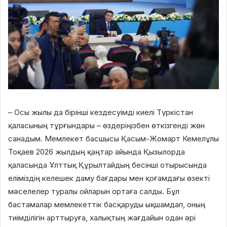
– Осы жылы да бірінші кездесуімді киелі Түркістан
қаласының тұрғындары – өздеріңізбен өткізгенді жөн
санадым. Мемлекет басшысы Қасым-Жомарт Кемелұлы
Тоқаев 2026 жылдың қаңтар айында Қызылорда
қаласында Ұлттық Құрылтайдың бесінші отырысында
еліміздің келешек даму бағдары мен қоғамдағы өзекті
мәселелер туралы ойларын ортаға салды. Бұл
бастамалар мемлекеттік басқаруды ықшамдап, оның
тиімділігін арттыруға, халықтың жағдайын одан әрі