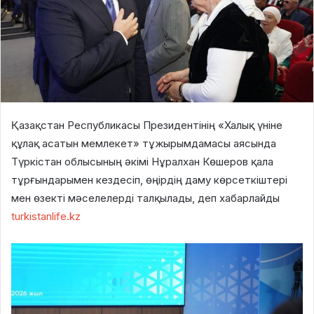
Қазақстан Республикасы Президентінің «Халық үніне
құлақ асатын мемлекет» тұжырымдамасы аясында
Түркістан облысының әкімі Нұралхан Көшеров қала
тұрғындарымен кездесіп, өңірдің даму көрсеткіштері
мен өзекті мәселелерді талқылады, деп хабарлайды
turkistanlife.kz