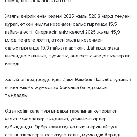
өсім қалыптасқанын атап өтті.
Жалпы өңірлік өнім көлемі 2025 жылы 526,3 млрд теңгені
құрап, өткен жылғы кезеңмен салыстырғанда 15,5
пайызға өсті. Өнеркәсіп өнім көлемі 2025 жылы 45,9
млрд теңгеге жетіп, өткен жылғы кезеңмен
салыстырғанда 10,3 пайызға артқан. Шаһарда жаңа
нысандар салынып, туристік, өндірістік әлеует көтеріліп
келеді.
Халықпен кездесуде қала әкімі Әзімбек Пазылбекұлының
өткен жылғы жұмыстар бойынша баяндамасы
тыңдалды.
Одан кейін қала тұрғындары тарапынан көтерілген
өзекті мәселелер тыңдалып, ұсыныс-пікірлер
қабылданды. Әрбір азаматқа өз пікірін еркін айтуға,
өтініш-тілектерін жеткізуге толық мүмкіндік берілді.