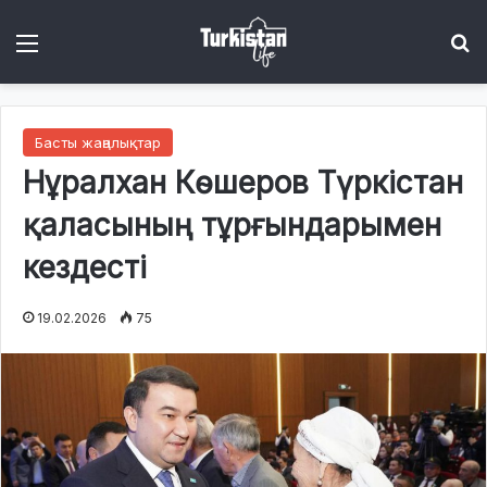
Menu
І
Басты жаңалықтар
Нұралхан Көшеров Түркістан
қаласының тұрғындарымен
кездесті
19.02.2026
75