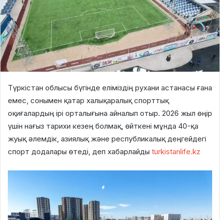
Түркістан облысы бүгінде еліміздің рухани астанасы ғана
емес, сонымен қатар халықаралық спорттық
оқиғалардың ірі орталығына айналып отыр. 2026 жыл өңір
үшін нағыз тарихи кезең болмақ, өйткені мұнда 40-қа
жуық әлемдік, азиялық және республикалық деңгейдегі
спорт додалары өтеді, деп хабарлайды
turkistanlife.kz