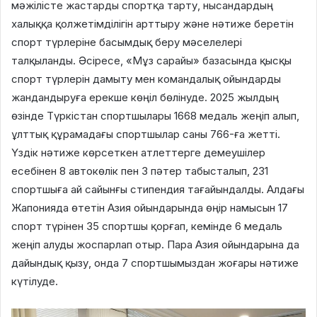
мәжілісте жастарды спортқа тарту, нысандардың
халыққа қолжетімділігін арттыру және нәтиже беретін
спорт түрлеріне басымдық беру мәселелері
талқыланды. Әсіресе, «Мұз сарайы» базасында қысқы
спорт түрлерін дамыту мен командалық ойындарды
жандандыруға ерекше көңіл бөлінуде. 2025 жылдың
өзінде Түркістан спортшылары 1668 медаль жеңіп алып,
ұлттық құрамадағы спортшылар саны 766-ға жетті.
Үздік нәтиже көрсеткен атлеттерге демеушілер
есебінен 8 автокөлік пен 3 пәтер табысталып, 231
спортшыға ай сайынғы стипендия тағайындалды. Алдағы
Жапонияда өтетін Азия ойындарында өңір намысын 17
спорт түрінен 35 спортшы қорғап, кемінде 6 медаль
жеңіп алуды жоспарлап отыр. Пара Азия ойындарына да
дайындық қызу, онда 7 спортшымыздан жоғары нәтиже
күтілуде.