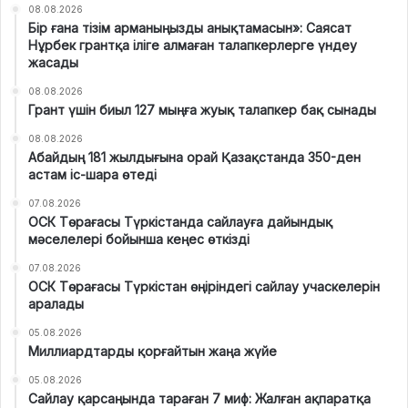
08.08.2026
Бір ғана тізім арманыңызды анықтамасын»: Саясат
Нұрбек грантқа іліге алмаған талапкерлерге үндеу
жасады
08.08.2026
Грант үшін биыл 127 мыңға жуық талапкер бақ сынады
08.08.2026
Абайдың 181 жылдығына орай Қазақстанда 350-ден
астам іс-шара өтеді
07.08.2026
ОСК Төрағасы Түркістанда сайлауға дайындық
мәселелері бойынша кеңес өткізді
07.08.2026
ОСК Төрағасы Түркістан өңіріндегі сайлау учаскелерін
аралады
05.08.2026
Миллиардтарды қорғайтын жаңа жүйе
05.08.2026
Сайлау қарсаңында тараған 7 миф: Жалған ақпаратқа