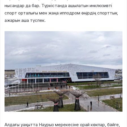
нысандар да бар. Түркістанда ашылатын инклюзивті
спорт орталығы мен жаңа ипподром өңірдің спорттық
ажарын аша түспек.
Алдағы уақытта Наурыз мерекесіне орай көкпар, бәйге,