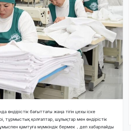
а өндірістік бағыттағы жаңа тігін цехы іске
і, тұрмыстық қолғаптар, шұлықтар мен өндірістік
ы жұмыспен қамтуға мүмкіндік бермек，деп хабарлайды