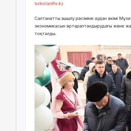
turkistanlife.kz
Салтанатты ашылу рәсіміне аудан әкімі Мұх
экономикасын әртараптандырудағы және ж
тоқталды.