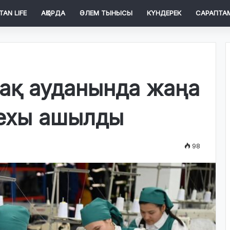
TAN LIFE
АҚОРДА
ӘЛЕМ ТЫНЫСЫ
КҮНДЕРЕК
САРАПТА
ақ ауданында жаңа
 цехы ашылды
98