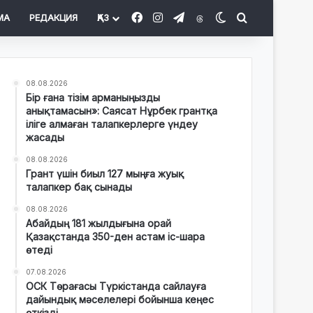
Facebook
Instagram
Telegram
Threads
Switch skin
Іздеу
МА
РЕДАКЦИЯ
ҚАЗ
08.08.2026
Бір ғана тізім арманыңызды
анықтамасын»: Саясат Нұрбек грантқа
іліге алмаған талапкерлерге үндеу
жасады
08.08.2026
Грант үшін биыл 127 мыңға жуық
талапкер бақ сынады
08.08.2026
Абайдың 181 жылдығына орай
Қазақстанда 350-ден астам іс-шара
өтеді
07.08.2026
ОСК Төрағасы Түркістанда сайлауға
дайындық мәселелері бойынша кеңес
өткізді