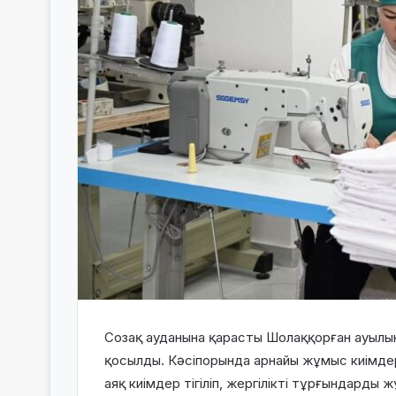
Созақ ауданына қарасты Шолаққорған ауылынд
қосылды. Кәсіпорында арнайы жұмыс киімдер
аяқ киімдер тігіліп, жергілікті тұрғындард