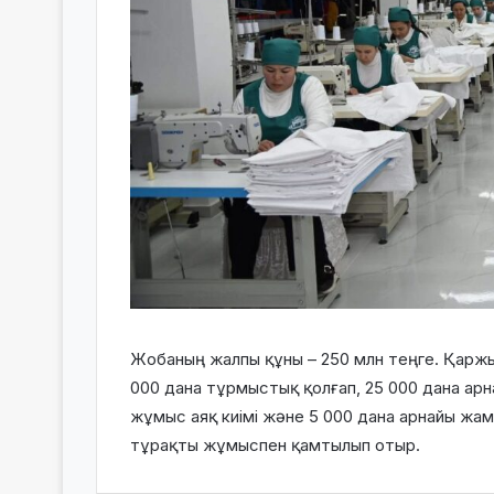
Жобаның жалпы құны – 250 млн теңге. Қаржы
000 дана тұрмыстық қолғап, 25 000 дана арна
жұмыс аяқ киімі және 5 000 дана арнайы жам
тұрақты жұмыспен қамтылып отыр.