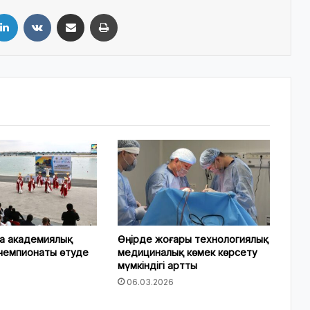
LinkedIn
VKontakte
Share via Email
Print
да академиялық
Өңірде жоғары технологиялық
чемпионаты өтуде
медициналық көмек көрсету
мүмкіндігі артты
6
06.03.2026