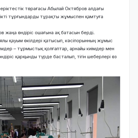
ріктестік төрағасы Абылай Октябров алдағы
лікті тұрғындарды тұрақты жұмыспен қамтуға
в жаңа өндіріс ошағына ақ батасын берді.
ялы қауым өкілдері қатысып, кәсіпорынның жұмыс
імдер – тұрмыстық қолғаптар, арнайы киімдер мен
ндіріс қарқынды түрде басталып, тігін шеберлері өз