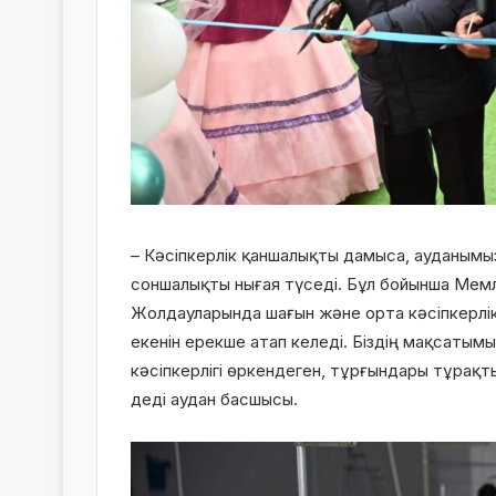
– Кәсіпкерлік қаншалықты дамыса, ауданым
соншалықты нығая түседі. Бұл бойынша Ме
Жолдауларында шағын және орта кәсіпкерлік
екенін ерекше атап келеді. Біздің мақсатым
кәсіпкерлігі өркендеген, тұрғындары тұрақт
деді аудан басшысы.