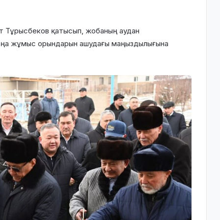
ит Тұрысбеков қатысып, жобаның аудан
аңа жұмыс орындарын ашудағы маңыздылығына