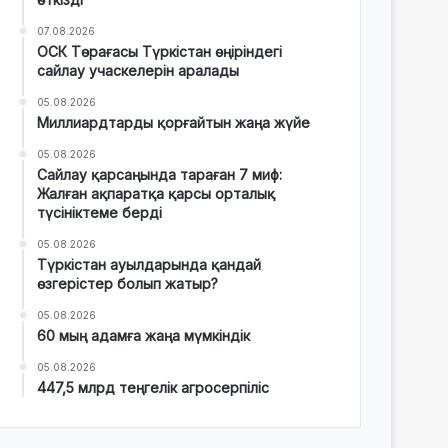
07.08.2026
ОСК Төрағасы Түркістан өңіріндегі
сайлау учаскелерін аралады
05.08.2026
Миллиардтарды қорғайтын жаңа жүйе
05.08.2026
Сайлау қарсаңында тараған 7 миф:
Жалған ақпаратқа қарсы орталық
түсініктеме берді
05.08.2026
Түркістан ауылдарында қандай
өзгерістер болып жатыр?
05.08.2026
60 мың адамға жаңа мүмкіндік
05.08.2026
447,5 млрд теңгелік агросерпіліс