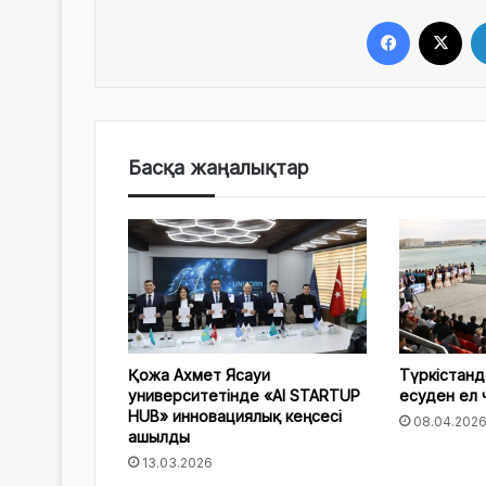
Facebook
X
Басқа жаңалықтар
Қожа Ахмет Ясауи
Түркістан
университетінде «AI STARTUP
есуден ел 
HUB» инновациялық кеңсесі
08.04.202
ашылды
13.03.2026