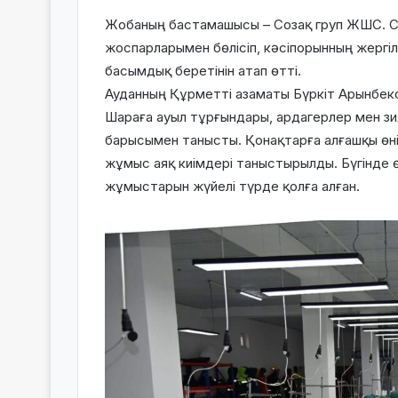
Жобаның бастамашысы – Созақ груп ЖШС. Се
жоспарларымен бөлісіп, кәсіпорынның жергі
басымдық беретінін атап өтті.
Ауданның Құрметті азаматы Бүркіт Арынбеко
Шараға ауыл тұрғындары, ардагерлер мен зи
барысымен танысты. Қонақтарға алғашқы өн
жұмыс аяқ киімдері таныстырылды. Бүгінде ө
жұмыстарын жүйелі түрде қолға алған.