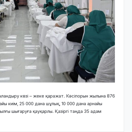
ландыру көзі – жеке қаражат. Кәсіпорын жылына 876
йы киім, 25 000 дана шұлық, 10 000 дана арнайы
ылғы шығаруға қауқарлы. Қазіргі таңда 35 адам