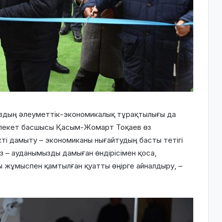
ыздың әлеуметтік-экономикалық тұрақтылығы да
млекет басшысы Қасым-Жомарт Тоқаев өз
ті дамыту – экономиканы нығайтудың басты тетігі
ыз – ауданымызды дамыған өндірісімен қоса,
ы жұмыспен қамтылған қуатты өңірге айналдыру, –