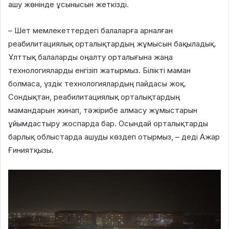
ашу жөнінде ұсынысын жеткізді.
– Шет мемлекеттердегі балаларға арналған
реабилитациялық орталықтардың жұмысын бақыладық.
Ұлттық балаларды оңалту орталығына жаңа
технологияларды енгізіп жатырмыз. Білікті маман
болмаса, үздік технологиялардың пайдасы жоқ.
Сондықтан, реабилитациялық орталықтардың
мамандарын жинап, тәжірибе алмасу жұмыстарын
ұйымдастыру жоспарда бар. Осындай орталықтарды
барлық облыстарда ашуды көздеп отырмыз, – деді Ажар
Ғиниятқызы.