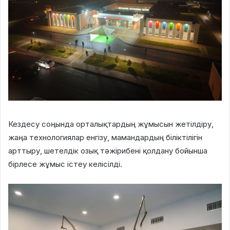
Кездесу соңында орталықтардың жұмысын жетілдіру,
жаңа технологиялар енгізу, мамандардың біліктілігін
арттыру, шетелдік озық тәжірибені қолдану бойынша
бірлесе жұмыс істеу келісілді.