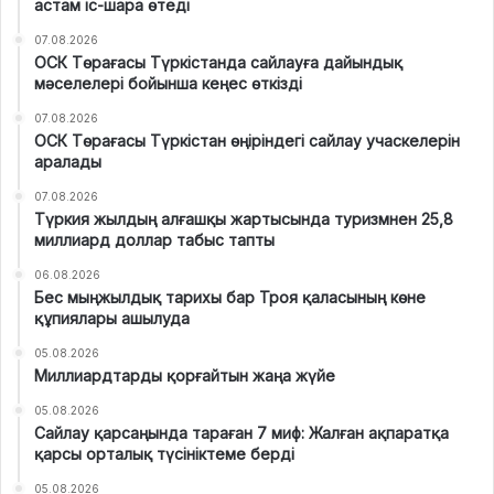
астам іс-шара өтеді
07.08.2026
ОСК Төрағасы Түркістанда сайлауға дайындық
мәселелері бойынша кеңес өткізді
07.08.2026
ОСК Төрағасы Түркістан өңіріндегі сайлау учаскелерін
аралады
07.08.2026
Түркия жылдың алғашқы жартысында туризмнен 25,8
миллиард доллар табыс тапты
06.08.2026
Бес мыңжылдық тарихы бар Троя қаласының көне
құпиялары ашылуда
05.08.2026
Миллиардтарды қорғайтын жаңа жүйе
05.08.2026
Сайлау қарсаңында тараған 7 миф: Жалған ақпаратқа
қарсы орталық түсініктеме берді
05.08.2026