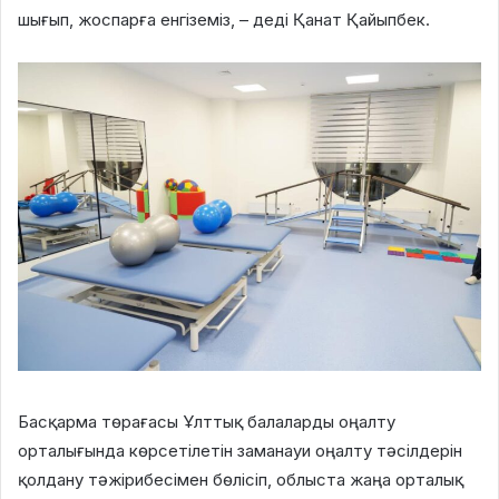
шығып, жоспарға енгіземіз, – деді Қанат Қайыпбек.
Басқарма төрағасы Ұлттық балаларды оңалту
орталығында көрсетілетін заманауи оңалту тәсілдерін
қолдану тәжірибесімен бөлісіп, облыста жаңа орталық