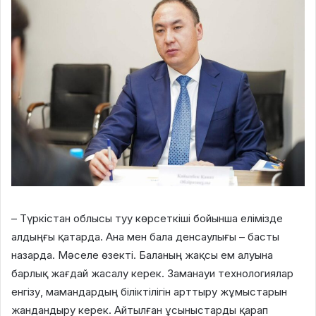
– Түркістан облысы туу көрсеткіші бойынша елімізде
алдыңғы қатарда. Ана мен бала денсаулығы – басты
назарда. Мәселе өзекті. Баланың жақсы ем алуына
барлық жағдай жасалу керек. Заманауи технологиялар
енгізу, мамандардың біліктілігін арттыру жұмыстарын
жандандыру керек. Айтылған ұсыныстарды қарап