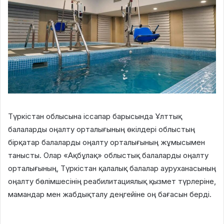
Түркістан облысына іссапар барысында Ұлттық
балаларды оңалту орталығының өкілдері облыстың
бірқатар балаларды оңалту орталығының жұмысымен
танысты. Олар «Ақбұлақ» облыстық балаларды оңалту
орталығының, Түркістан қалалық балалар ауруханасының
оңалту бөлімшесінің реабилитациялық қызмет түрлеріне,
мамандар мен жабдықталу деңгейіне оң бағасын берді.