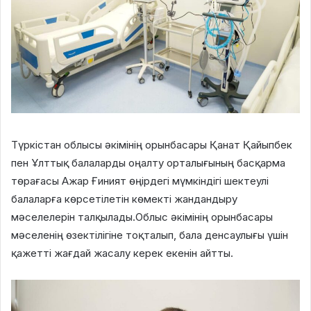
Түркістан облысы әкімінің орынбасары Қанат Қайыпбек
пен Ұлттық балаларды оңалту орталығының басқарма
төрағасы Ажар Ғиният өңірдегі мүмкіндігі шектеулі
балаларға көрсетілетін көмекті жандандыру
мәселелерін талқылады.Облыс әкімінің орынбасары
мәселенің өзектілігіне тоқталып, бала денсаулығы үшін
қажетті жағдай жасалу керек екенін айтты.