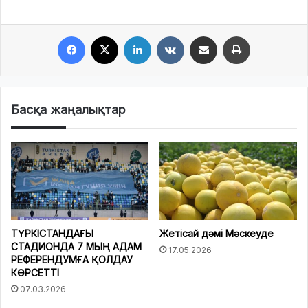
Facebook
X
LinkedIn
VKontakte
Share via Email
Print
Басқа жаңалықтар
ТҮРКІСТАНДАҒЫ
Жетісай дәмі Мәскеуде
СТАДИОНДА 7 МЫҢ АДАМ
17.05.2026
РЕФЕРЕНДУМҒА ҚОЛДАУ
КӨРСЕТТІ
07.03.2026