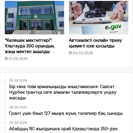
“Келешек мектептері”:
Автокөлікті онлайн тіркеу
Ұлытауда 300 орындық
қызметі іске қосылды
жаңа мектеп ашылды
04.03.2026
01.09.2025
08.08.2026
Бір ғана тізім арманыңызды анықтамасын»: Саясат
Нұрбек грантқа іліге алмаған талапкерлерге үндеу
жасады
08.08.2026
Грант үшін биыл 127 мыңға жуық талапкер бақ сынады
08.08.2026
Абайдың 181 жылдығына орай Қазақстанда 350-ден