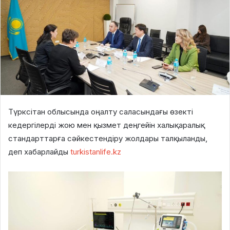
Түрксітан облысында оңалту саласындағы өзекті
кедергілерді жою мен қызмет деңгейін халықаралық
стандарттарға сәйкестендіру жолдары талқыланды,
деп хабарлайды
turkistanlife.kz