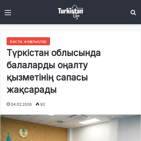
Menu
І
Басты жаңалықтар
Түркістан облысында
балаларды оңалту
қызметінің сапасы
жақсарады
04.02.2026
92