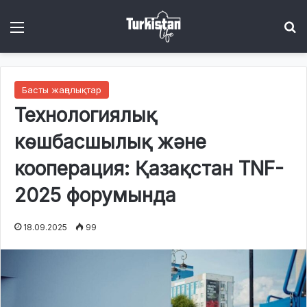
Menu
І
Басты жаңалықтар
Технологиялық
көшбасшылық және
кооперация: Қазақстан TNF-
2025 форумында
18.09.2025
99