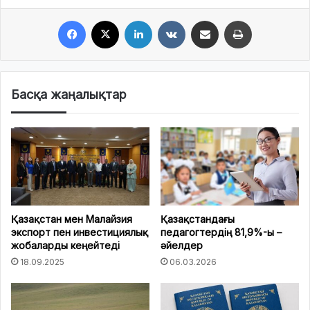
Facebook
X
LinkedIn
VKontakte
Share via Email
Print
Басқа жаңалықтар
Қазақстан мен Малайзия
Қазақстандағы
экспорт пен инвестициялық
педагогтердің 81,9%-ы –
жобаларды кеңейтеді
әйелдер
18.09.2025
06.03.2026