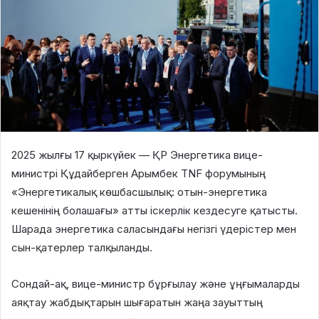
2025 жылғы 17 қыркүйек — ҚР Энергетика вице-
министрі Құдайберген Арымбек TNF форумының
«Энергетикалық көшбасшылық: отын-энергетика
кешенінің болашағы» атты іскерлік кездесуге қатысты.
Шарада энергетика саласындағы негізгі үдерістер мен
сын-қатерлер талқыланды.
Сондай-ақ, вице-министр бұрғылау және ұңғымаларды
аяқтау жабдықтарын шығаратын жаңа зауыттың