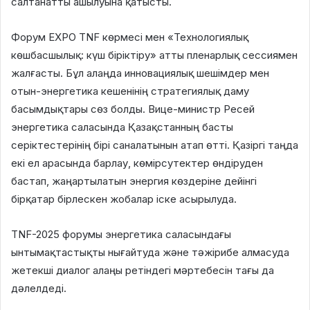
салтанатты ашылуына қатысты.
Форум EXPO TNF көрмесі мен «Технологиялық
көшбасшылық: күш біріктіру» атты пленарлық сессиямен
жалғасты. Бұл алаңда инновациялық шешімдер мен
отын-энергетика кешенінің стратегиялық даму
басымдықтары сөз болды. Вице-министр Ресей
энергетика саласында Қазақстанның басты
серіктестерінің бірі саналатынын атап өтті. Қазіргі таңда
екі ел арасында барлау, көмірсутектер өндіруден
бастап, жаңартылатын энергия көздеріне дейінгі
бірқатар бірлескен жобалар іске асырылуда.
TNF-2025 форумы энергетика саласындағы
ынтымақтастықты нығайтуда және тәжірибе алмасуда
жетекші диалог алаңы ретіндегі мәртебесін тағы да
дәлелдеді.