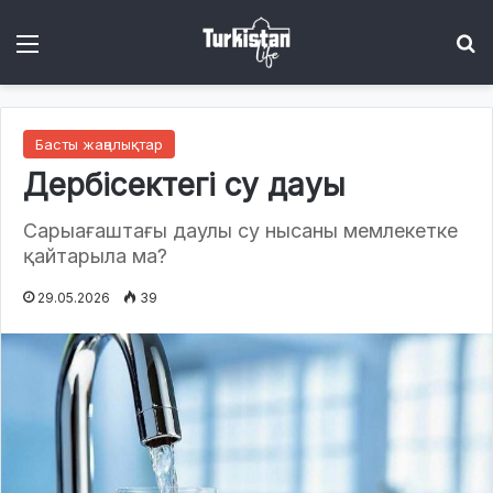
Menu
І
Басты жаңалықтар
Дербісектегі су дауы
Сарыағаштағы даулы су нысаны мемлекетке
қайтарыла ма?
29.05.2026
39