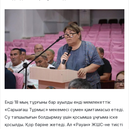
Енді 18 мың тұрғыны бар ауылды енді мемлекеттік
«Сарыағаш Тұрмыс» мекемесі сумен қамтамасыз етеді.
Су тапшылығын болдырмау үшін қосымша ұңғыма іске
қосылды. Қор бәріне жетеді. Ал «Рауан» ЖШС-не тиісті