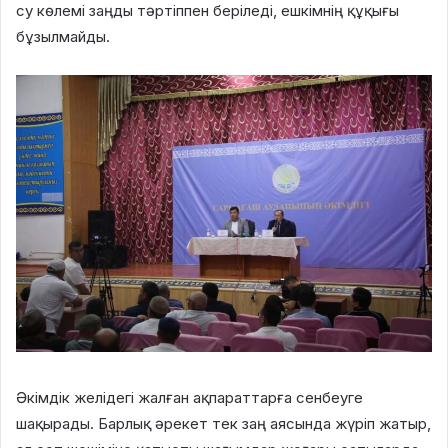
су көлемі заңды тәртіппен беріледі, ешкімнің құқығы
бұзылмайды.
Әкімдік желідегі жалған ақпараттарға сенбеуге
шақырады. Барлық әрекет тек заң аясында жүріп жатыр,