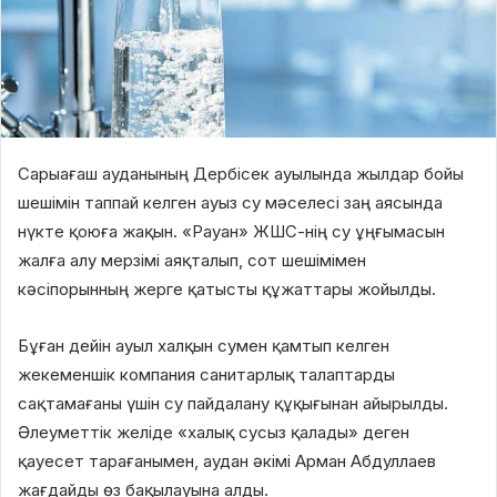
Сарыағаш ауданының Дербісек ауылында жылдар бойы
шешімін таппай келген ауыз су мәселесі заң аясында
нүкте қоюға жақын. «Рауан» ЖШС-нің су ұңғымасын
жалға алу мерзімі аяқталып, сот шешімімен
кәсіпорынның жерге қатысты құжаттары жойылды.
Бұған дейін ауыл халқын сумен қамтып келген
жекеменшік компания санитарлық талаптарды
сақтамағаны үшін су пайдалану құқығынан айырылды.
Әлеуметтік желіде «халық сусыз қалады» деген
қауесет тарағанымен, аудан әкімі Арман Абдуллаев
жағдайды өз бақылауына алды.