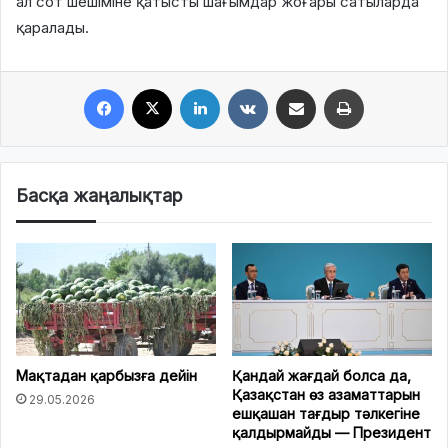
ал сот шешіміне қатысты шағымдар жоғары сатыларда
қаралады.
Facebook
X
LinkedIn
VKontakte
Share via Email
Print
Басқа жаңалықтар
Мақтадан қарбызға дейін
Қандай жағдай болса да,
Қазақстан өз азаматтарын
29.05.2026
ешқашан тағдыр тәлкегіне
қалдырмайды — Президент