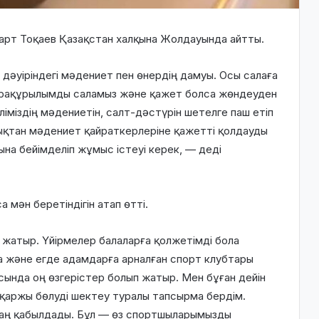
т Тоқаев Қазақстан халқына Жолдауында айтты.
дәуіріндегі мәдениет пен өнердің дамуы. Осы салаға
нфрақұрылымды саламыз және қажет болса жөндеуден
еліміздің мәдениетін, салт-дәстүрін шетелге паш етіп
қтан мәдениет қайраткерлеріне қажетті қолдауды
ына бейімделіп жұмыс істеуі керек, — деді
мән беретіндігін атап өтті.
жатыр. Үйірмелер балаларға қолжетімді бола
ға және егде адамдарға арналған спорт клубтары
сында оң өзгерістер болып жатыр. Мен бұған дейін
аржы бөлуді шектеу туралы тапсырма бердім.
заң қабылдады. Бұл — өз спортшыларымызды