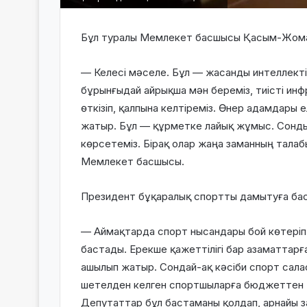
Бұл туралы Мемлекет басшысы Қасым-Жомар
— Келесі мәселе. Бұл — жасанды интеллекті 
бұрынғыдай айрықша мән береміз, тиісті и
өткізіп, қалпына келтіреміз. Өнер адамдары 
жатыр. Бұл — құрметке лайық жұмыс. Сонды
көрсетеміз. Бірақ олар жаңа заманның талаб
Мемлекет басшысы.
Президент бұқаралық спортты дамытуға баса 
— Аймақтарда спорт нысандары бой көтеріп 
бастады. Ерекше қажеттілігі бар азаматтар
ашылып жатыр. Сондай-ақ кәсіби спорт сала
шетелден келген спортшыларға бюджеттен қ
Депутаттар бұл бастаманы қолдап, арнайы 