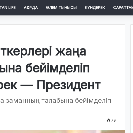
TAN LIFE
АҚОРДА
ӘЛЕМ ТЫНЫСЫ
КҮНДЕРЕК
САРАПТА
ткерлері жаңа
ына бейімделіп
ерек — Президент
а заманның талабына бейімделіп
79