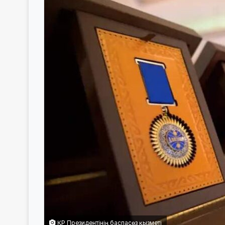
ҚР Президентінің баспасөз қызметі