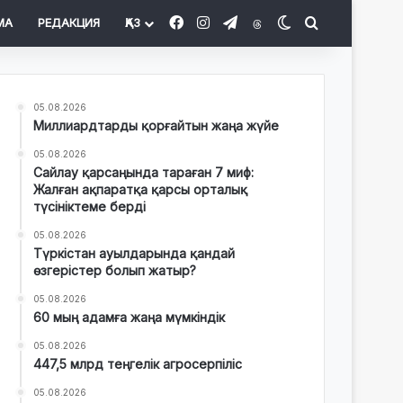
Facebook
Instagram
Telegram
Threads
Switch skin
Іздеу
МА
РЕДАКЦИЯ
ҚАЗ
05.08.2026
Миллиардтарды қорғайтын жаңа жүйе
05.08.2026
Сайлау қарсаңында тараған 7 миф:
Жалған ақпаратқа қарсы орталық
түсініктеме берді
05.08.2026
Түркістан ауылдарында қандай
өзгерістер болып жатыр?
05.08.2026
60 мың адамға жаңа мүмкіндік
05.08.2026
447,5 млрд теңгелік агросерпіліс
05.08.2026