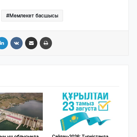
Мемлекет басшысы
LinkedIn
VKontakte
Share via Email
Print
ның үш облысында
Сайлау-2026: Түркістанда