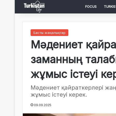
FOCUS
TURKIS
Басты жаңалықтар
Мәдениет қайра
заманның талаб
жұмыс істеуі к
Мәдениет қайраткерлері жаң
жұмыс істеуі керек.
09.09.2025