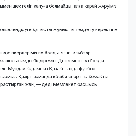
ымен шектеліп қалуға болмайды, алға қарай жүруіміз
ешелендіруге қатысты жұмысты тездету керектігін
і кәсіпкерлеріміз ие болды, яғни, клубтар
ризашылығымды білдіремін. Дегенмен футболды
рек. Мұндай қадамсыз Қазақстанда футбол
ырмыз. Қазіргі заманда кәсіби спортты қомақты
қарастырған жөн, — деді Мемлекет басшысы.