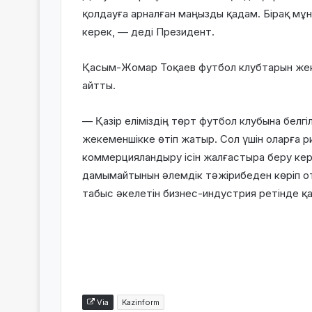
қолдауға арналған маңызды қадам. Бірақ мұн
керек, — деді Президент.
Қасым-Жомар Тоқаев футбол клубтарын жек
айтты.
— Қазір еліміздің төрт футбол клубына белгіл
жекеменшікке өтіп жатыр. Сол үшін оларға 
коммерцияландыру ісін жалғастыра беру ке
дамымайтынын әлемдік тәжірибеден көріп от
табыс әкелетін бизнес-индустрия ретінде 
Via
Kazinform