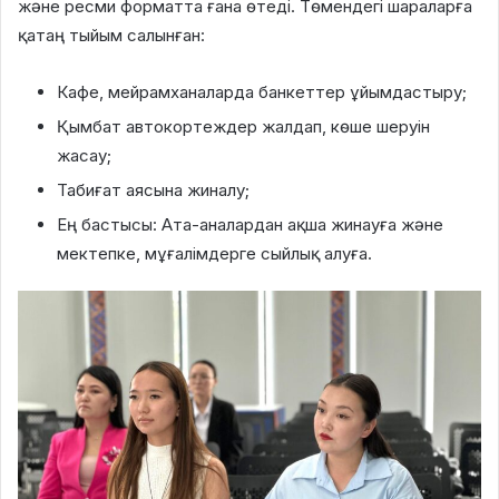
және ресми форматта
ғана өтеді. Төмендегі шараларға
қатаң тыйым салынған:
Кафе, мейрамханаларда банкеттер ұйымдастыру;
Қымбат автокортеждер жалдап, көше шеруін
жасау;
Табиғат аясына жиналу;
Ең бастысы:
Ата-аналардан ақша жинауға және
мектепке, мұғалімдерге сыйлық алуға.