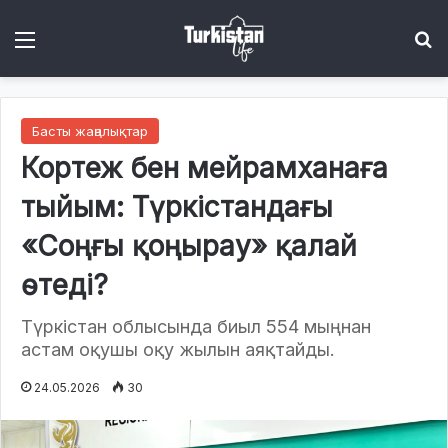
Menu
І
Басты жаңалықтар
Кортеж бен мейрамханаға
тыйым: Түркістандағы
«Соңғы қоңырау» қалай
өтеді?
Түркістан облысында биыл 554 мыңнан
астам оқушы оқу жылын аяқтайды.
24.05.2026
30