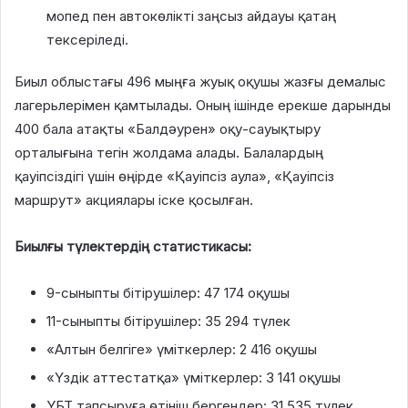
мопед пен автокөлікті заңсыз айдауы қатаң
тексеріледі.
Биыл облыстағы
496 мыңға жуық оқушы
жазғы демалыс
лагерьлерімен қамтылады. Оның ішінде ерекше дарынды
400 бала атақты «Балдәурен» оқу-сауықтыру
орталығына тегін жолдама алады. Балалардың
қауіпсіздігі үшін өңірде «Қауіпсіз аула», «Қауіпсіз
маршрут» акциялары іске қосылған.
Биылғы түлектердің статистикасы:
9-сыныпты бітірушілер:
47 174 оқушы
11-сыныпты бітірушілер:
35 294 түлек
«Алтын белгіге» үміткерлер:
2 416 оқушы
«Үздік аттестатқа» үміткерлер:
3 141 оқушы
ҰБТ тапсыруға өтініш бергендер:
31 535 түлек