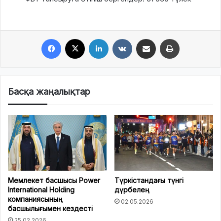
Facebook
X
LinkedIn
VKontakte
Share via Email
Print
Басқа жаңалықтар
Мемлекет басшысы Power
Түркістандағы түнгі
International Holding
дүрбелең
компаниясының
02.05.2026
басшылығымен кездесті
25.02.2026