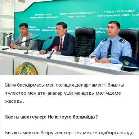
Білім басқармасы мен полиция департаменті биылғы
түлектер мен ата-аналар үшін маңызды мәлімдеме
жасады.
Басты шектеулер: Не істеуге болмайды?
Биылғы мектеп бітіру кештері
тек мектеп қабырғасында