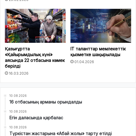
Қазығұртта
IT таланттар мемлекеттік
«Қайырымдылық күні»
қызметке шақырылады
аясында 22 отбасына көмек
01.04.2026
берілді
16.03.2026
10.08.2026
16 отбасының арманы орындалды
10.08.2026
Егін даласында қарбалас
10.08.2026
Түркістан жастарына «Абай жолы» тарту етілді