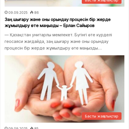
09.09.2025
86
Заң шығару және оны орындау процесін бір жерде
жұмылдыру өте маңызды – Ерлан Сайыров
— Қазақстан унитарлы мемлекет. Бүгінгі өте күрделі
геосаяси жағдайда, заң шығару және оны орындау
процесін бір жерде жұмылдыру өте маңызды.…
Басты жаңалықтар
09.09.2025
85