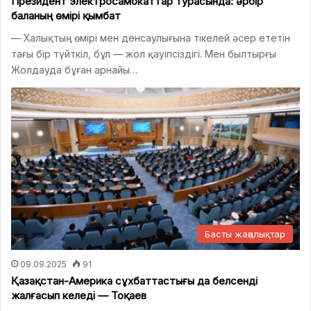
Президент электросамокаттар турасында: әрбір
баланың өмірі қымбат
— Халықтың өмірі мен денсаулығына тікелей әсер ететін
тағы бір түйткіл, бұл — жол қауіпсіздігі. Мен былтырғы
Жолдауда бұған арнайы…
Басты жаңалықтар
09.09.2025
91
Қазақстан-Америка сұхбаттастығы да белсенді
жалғасып келеді — Тоқаев