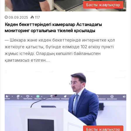
Басты жаңалықтар
09.09.2025
117
Кеден бекеттеріндегі камералар Астанадағы
мониторинг орталығына тікелей қосылады
— Шекара және кеден бекеттерінде интернетке қол
жеткізуге қатысты, бүгінде елімізде 102 өткізу пункті
жұмыс істейді. Олардың көпшілігі байланыспен
қамтамасыз етілген.…
Басты жаңалықтар