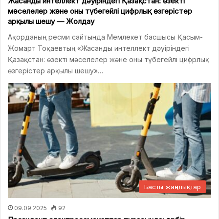
Жасанды интеллект дәуіріндегі Қазақстан: өзекті
мәселелер және оны түбегейлі цифрлық өзгерістер
арқылы шешу — Жолдау
Ақорданың ресми сайтында Мемлекет басшысы Қасым-
Жомарт Тоқаевтың «Жасанды интеллект дәуіріндегі
Қазақстан: өзекті мәселелер және оны түбегейлі цифрлық
өзгерістер арқылы шешу»…
Басты жаңалықтар
09.09.2025
92