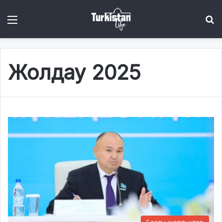
Menu
І
Жолдау 2025
Басты жаңалықтар