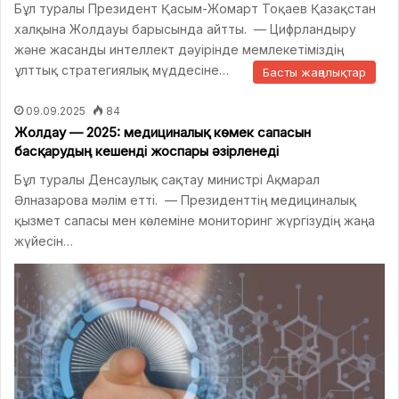
Бұл туралы Президент Қасым-Жомарт Тоқаев Қазақстан
халқына Жолдауы барысында айтты. — Цифрландыру
және жасанды интеллект дәуірінде мемлекетіміздің
ұлттық стратегиялық мүддесіне…
Басты жаңалықтар
09.09.2025
84
Жолдау — 2025: медициналық көмек сапасын
басқарудың кешенді жоспары әзірленеді
Бұл туралы Денсаулық сақтау министрі Ақмарал
Әлназарова мәлім етті. — Президенттің медициналық
қызмет сапасы мен көлеміне мониторинг жүргізудің жаңа
жүйесін…