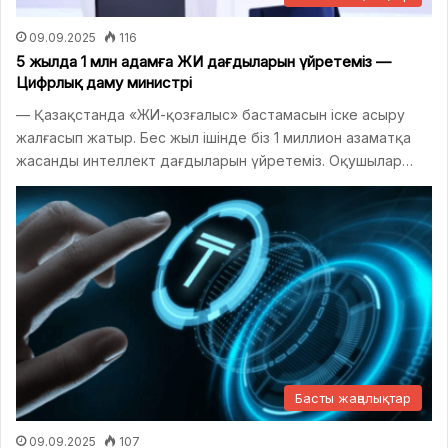
09.09.2025
116
5 жылда 1 млн адамға ЖИ дағдыларын үйретеміз —
Цифрлық даму министрі
— Қазақстанда «ЖИ-қозғалыс» бастамасын іске асыру
жалғасып жатыр. Бес жыл ішінде біз 1 миллион азаматқа
жасанды интеллект дағдыларын үйретеміз. Оқушылар…
Басты жаңалықтар
09.09.2025
107