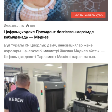
Басты жаңалықтар
09.09.2025
109
Цифрлық кодекс Президент белгілеген мерзімде
қабылданады — Мәдиев
Бұл туралы ҚР Цифрлық даму, инновациялар және
аэроғарыш өнеркәсібі министрі Жаслан Мәдиев айтты. —
Цифрлық кодексті Парламент Мәжілісі қарап жатыр.…