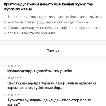
Криптоиндустрияны дамыту үшін қандай жұмыстар
жүргізіліп жатыр
— Негізгі бағыттардың бірі заңнамалық бастамаларды іске
асыру болып табылады, онда криптоиндустрияны
либерализациялау және цифрлық майнинг индустриясына
инвестициялар тарту бойынша…
Тағы да
05.08.2026
Миллиардтарды қорғайтын жаңа жүйе
05.08.2026
Сайлау қарсаңында тараған 7 миф: Жалған ақпаратқа
қарсы орталық түсініктеме берді
05.08.2026
Түркістан ауылдарында қандай өзгерістер болып
жатыр?