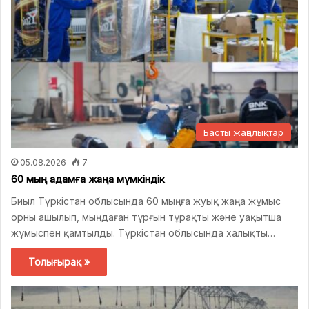
Басты жаңалықтар
05.08.2026
7
60 мың адамға жаңа мүмкіндік
Биыл Түркістан облысында 60 мыңға жуық жаңа жұмыс
орны ашылып, мыңдаған тұрғын тұрақты және уақытша
жұмыспен қамтылды. Түркістан облысында халықты…
Толығырақ »