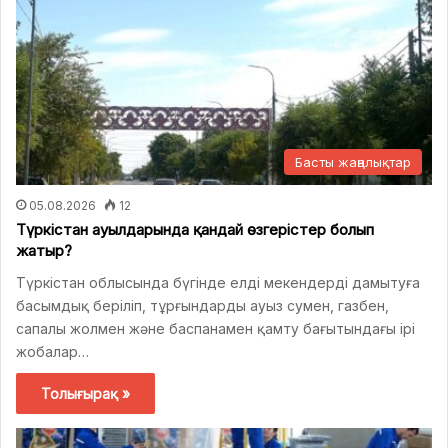
Басты жаңалықтар
05.08.2026
12
Түркістан ауылдарында қандай өзгерістер болып
жатыр?
Түркістан облысында бүгінде елді мекендерді дамытуға
басымдық беріліп, тұрғындарды ауыз сумен, газбен,
сапалы жолмен және баспанамен қамту бағытындағы ірі
жобалар…
Толығырақ »