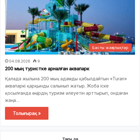
Басты жаңалықтар
04.08.2026
9
200 мың туристке арналған аквапарк
Қалада жылына 200 мың адамды қабылдайтын «Turan»
аквапаркі қарқынды салынып жатыр. Жоба іске
қосылғанда өңірдің туризм әлеуетін арттырып, ондаған
жаңа…
Толығырақ »
Тағы да