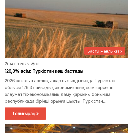
Басты жаңалықтар
04.08.2026
13
126,3% өсім: Түркістан көш бастады
2026 жылдың алғашқы жартыжылдығында Түркістан
облысы 126,3 пайыздық экономикалық өсім көрсетіп,
әлеуметтік-экономикалық даму қарқыны бойынша
республикада бірінші орынға шықты. Түркістан…
Толығырақ »