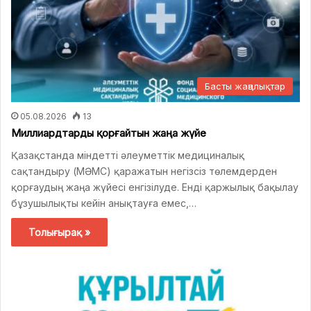
Басты жаңалықтар
05.08.2026
13
Миллиардтарды қорғайтын жаңа жүйе
Қазақстанда міндетті әлеуметтік медициналық
сақтандыру (МӘМС) қаражатын негізсіз төлемдерден
қорғаудың жаңа жүйесі енгізілуде. Енді қаржылық бақылау
бұзушылықты кейін анықтауға емес,…
Толығырақ »