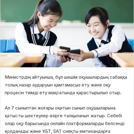
Министрдің айтуынша, бұл шешім оқушылардың сабаққа
толық назар аударуын қамтамасыз ету және оқу
процесін тиімді ету мақсатында қарастырылып отыр.
Ал 7 сыныптан жоғары оқитын сынып оқушыларына
қатысты шектеулер әзірге талқыланып жатыр. Себебі
олар оқу барысында онлайн платформаларды белсенді
қолданады және ҰБТ, SAT сияқты емтихандарға