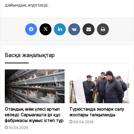
дайындық жүргізеді.
Facebook
X
LinkedIn
VKontakte
Share via Email
Print
Басқа жаңалықтар
Отандық өнім үлесі артып
Түркістанда экопарк салу
келеді: Сарыағашта ірі құс
жоспары талқыланды
фабрикасы жұмыс істеп тұр
09.04.2026
10.04.2026