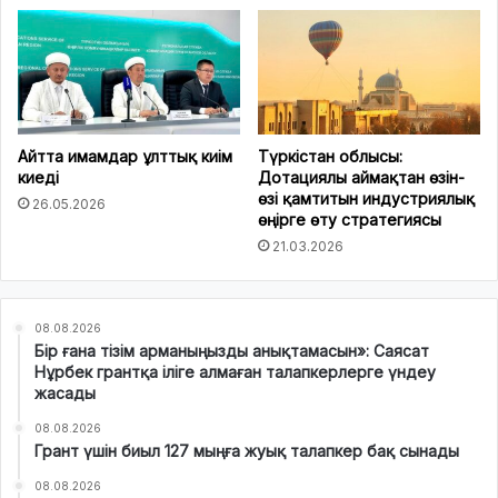
Айтта имамдар ұлттық киім
Түркістан облысы:
киеді
Дотациялы аймақтан өзін-
өзі қамтитын индустриялық
26.05.2026
өңірге өту стратегиясы
21.03.2026
08.08.2026
Бір ғана тізім арманыңызды анықтамасын»: Саясат
Нұрбек грантқа іліге алмаған талапкерлерге үндеу
жасады
08.08.2026
Грант үшін биыл 127 мыңға жуық талапкер бақ сынады
08.08.2026