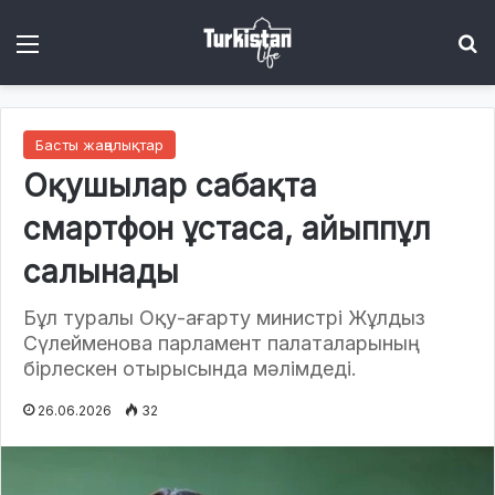
Menu
І
Басты жаңалықтар
Оқушылар сабақта
смартфон ұстаса, айыппұл
салынады
Бұл туралы Оқу-ағарту министрі Жұлдыз
Сүлейменова парламент палаталарының
бірлескен отырысында мәлімдеді.
26.06.2026
32