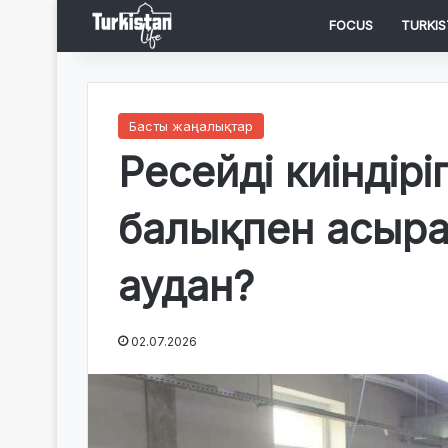
FOCUS
TURKIS
Басты жаңалықтар
Ресейді киіндір
балықпен асыра
аудан?
02.07.2026