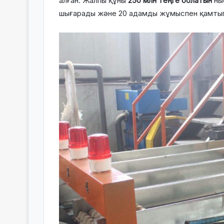
алған. Жалпы құны
250 млн теңге болатын
ны
шығарады және 20 адамды жұмыспен қамтып