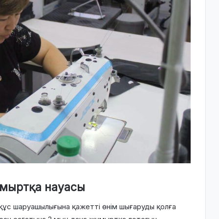
ұмыртқа науасы
 құс шаруашылығына қажетті өнім шығаруды қолға