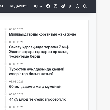
Facebook
Instagram
Telegram
Threads
Switch skin
Іздеу
МА
РЕДАКЦИЯ
ҚАЗ
05.08.2026
Миллиардтарды қорғайтын жаңа жүйе
05.08.2026
Сайлау қарсаңында тараған 7 миф:
Жалған ақпаратқа қарсы орталық
түсініктеме берді
05.08.2026
Түркістан ауылдарында қандай
өзгерістер болып жатыр?
05.08.2026
60 мың адамға жаңа мүмкіндік
05.08.2026
447,5 млрд теңгелік агросерпіліс
05.08.2026