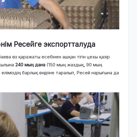
өнім Ресейге экспортталуда
ева өз қаражаты есебінен ашқан тігін цехы қазір
 жылына
240 мың дана
(150 мың жаздық, 90 мың
 еліміздің барлық өңіріне таралып, Ресей нарығына да