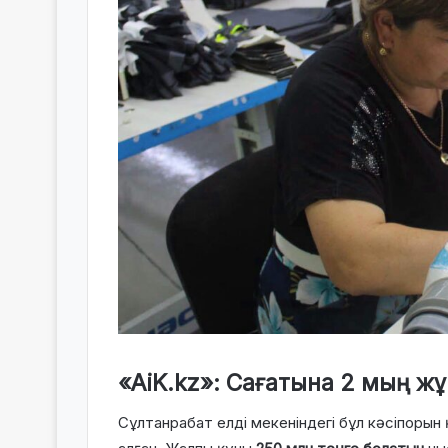
«AiK.kz»: Сағатына 2 мың ж
Сұлтанрабат елді мекеніндегі бұл кәсіпорын