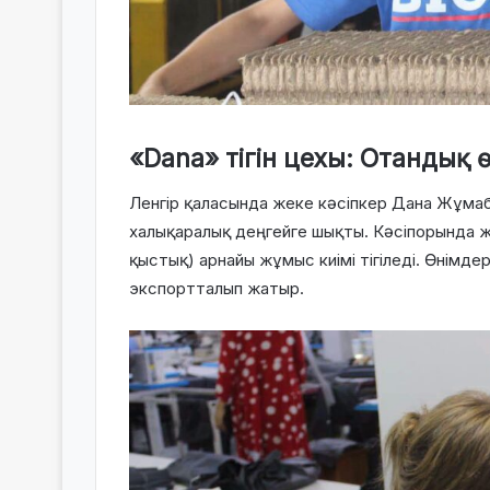
«Dana» тігін цехы: Отандық 
Ленгір қаласында жеке кәсіпкер Дана Жұмаба
халықаралық деңгейге шықты. Кәсіпорында
қыстық) арнайы жұмыс киімі тігіледі. Өнімдер
экспортталып жатыр.