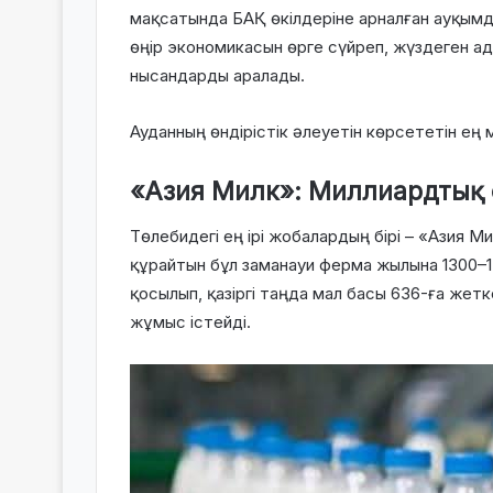
мақсатында БАҚ өкілдеріне арналған ауқым
өңір экономикасын өрге сүйреп, жүздеген 
нысандарды аралады.
Ауданның өндірістік әлеуетін көрсететін е
«Азия Милк»: Миллиардтық
Төлебидегі ең ірі жобалардың бірі – «Азия 
құрайтын бұл заманауи ферма жылына 1300–13
қосылып, қазіргі таңда мал басы 636-ға жет
жұмыс істейді.