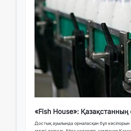
«Fish House»: Қазақстанның 
Достық ауылында орналасқан бұл кәсіпоры
амур) өсіреді. Айта кетерлігі, компания Қаза