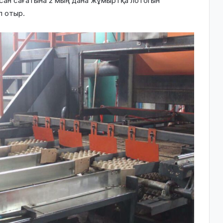
сан сағатына 2 мың дана жұмыртқа лотогын
 отыр.