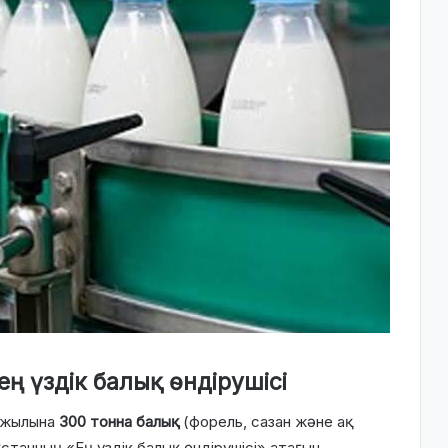
ең үздік балық өндірушісі
н жылына
300 тонна балық
(форель, сазан және ақ
қстанның «Ең үздік балық өндірушісі» атағын