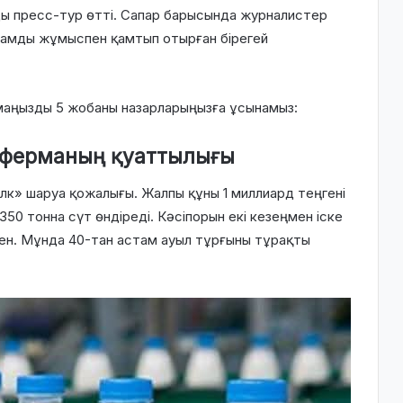
ды пресс-тур өтті. Сапар барысында журналистер
адамды жұмыспен қамтып отырған бірегей
ң маңызды 5 жобаны назарларыңызға ұсынамыз:
 ферманың қуаттылығы
Милк» шаруа қожалығы. Жалпы құны 1 миллиард теңгені
50 тонна сүт өндіреді. Кәсіпорын екі кезеңмен іске
кен. Мұнда 40-тан астам ауыл тұрғыны тұрақты