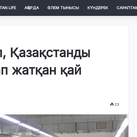
TAN LIFE
АҚОРДА
ӘЛЕМ ТЫНЫСЫ
КҮНДЕРЕК
САРАПТА
іп, Қазақстанды
п жатқан қай
23