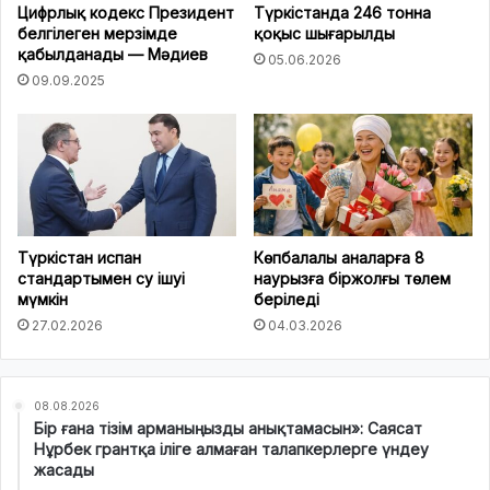
Цифрлық кодекс Президент
Түркістанда 246 тонна
белгілеген мерзімде
қоқыс шығарылды
қабылданады — Мәдиев
05.06.2026
09.09.2025
Түркістан испан
Көпбалалы аналарға 8
стандартымен су ішуі
наурызға біржолғы төлем
мүмкін
беріледі
27.02.2026
04.03.2026
08.08.2026
Бір ғана тізім арманыңызды анықтамасын»: Саясат
Нұрбек грантқа іліге алмаған талапкерлерге үндеу
жасады