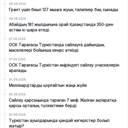
08.08.2026
Грант үшін биыл 127 мыңға жуық талапкер бақ сынады
08.08.2026
Абайдың 181 жылдығына орай Қазақстанда 350-ден
астам іс-шара өтеді
07.08.2026
ОСК Төрағасы Түркістанда сайлауға дайындық
мәселелері бойынша кеңес өткізді
07.08.2026
ОСК Төрағасы Түркістан өңіріндегі сайлау учаскелерін
аралады
05.08.2026
Миллиардтарды қорғайтын жаңа жүйе
05.08.2026
Сайлау қарсаңында тараған 7 миф: Жалған ақпаратқа
қарсы орталық түсініктеме берді
05.08.2026
Түркістан ауылдарында қандай өзгерістер болып
жатыр?