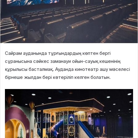
Сайрам ауданында тұрғындардың көптен бергі
сұранысына сәйкес заманауи ойын-сауық кешенінің
құрылысы басталмақ. Ауданда кинотеатр ашу мәселесі
бірнеше жылдан бері көтеріліп келген болатын.