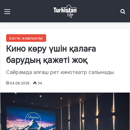
Menu
І
Басты жаңалықтар
Кино көру үшін қалаға
барудың қажеті жоқ
Сайрамда алғаш рет кинотеатр салынады
04.06.2026
34