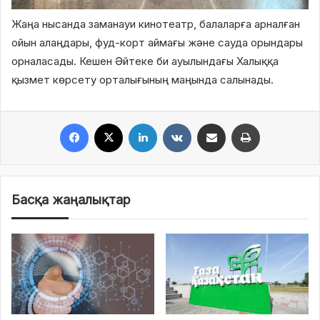
Жаңа нысанда заманауи кинотеатр, балаларға арналған
ойын алаңдары, фуд-корт аймағы және сауда орындары
орналасады. Кешен Әйтеке би ауылындағы Халыққа
қызмет көрсету орталығының маңында салынады.
Facebook
X
LinkedIn
VKontakte
Share via Email
Print
Басқа жаңалықтар