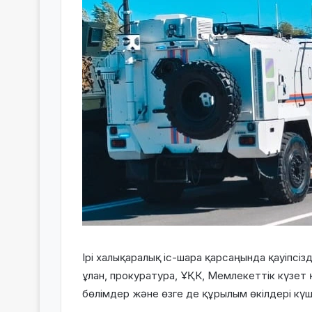
Ірі халықаралық іс-шара қарсаңында қауіпсіз
ұлан, прокуратура, ҰҚК, Мемлекеттік күзет
бөлімдер және өзге де құрылым өкілдері кү