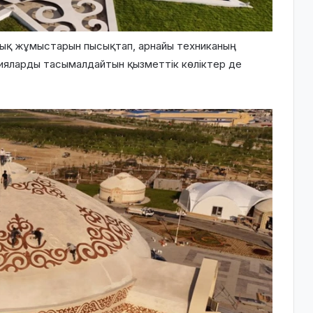
дық жұмыстарын пысықтап, арнайы техниканың
ияларды тасымалдайтын қызметтік көліктер де