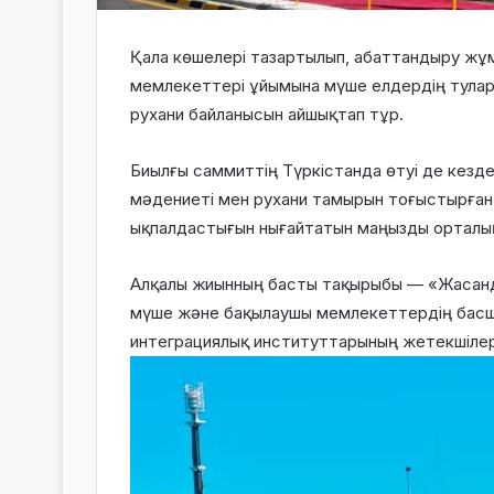
Қала көшелері тазартылып, абаттандыру жұм
мемлекеттері ұйымына мүше елдердің тулары
рухани байланысын айшықтап тұр.
Биылғы саммиттің Түркістанда өтуі де кезд
мәдениеті мен рухани тамырын тоғыстырған ш
ықпалдастығын нығайтатын маңызды орталық
Алқалы жиынның басты тақырыбы — «Жасанд
мүше және бақылаушы мемлекеттердің басш
интеграциялық институттарының жетекшілер