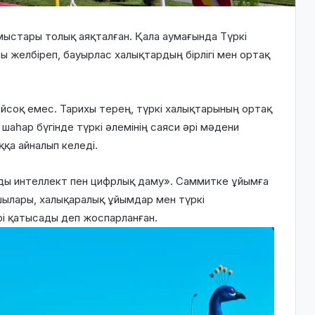
ыстары толық аяқталған. Қала аумағында Түркі
 желбіреп, бауырлас халықтардың бірлігі мен ортақ
ейсоқ емес. Тарихы терең, түркі халықтарының ортақ
аһар бүгінде түркі әлемінің саяси әрі мәдени
қа айналып келеді.
ы интеллект пен цифрлық даму». Саммитке ұйымға
ылары, халықаралық ұйымдар мен түркі
і қатысады деп жоспарланған.