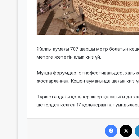
Жалпы аумағы 707 шаршы метр болатын кешенн
метрге жететін алып киіз үй.
Мұнда форумдар, этнофестивальдер, халықа
жоспарланған. Кешен аумағында шағын киіз 
Түркістандағы қолөнершілер қалашығы да х
шетелден келген 17 қолөнершінің туындыла
Facebook
X