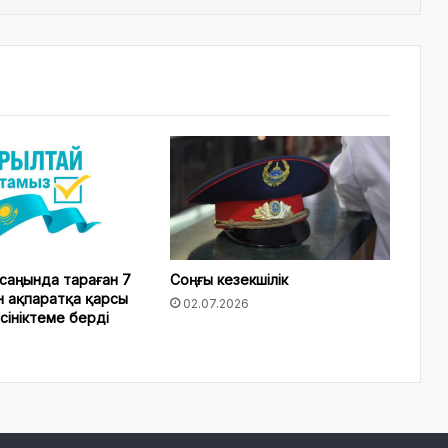
саңында тараған 7
Соңғы кезекшілік
н ақпаратқа қарсы
02.07.2026
сініктеме берді