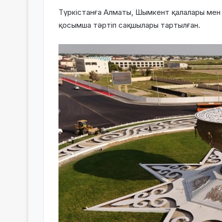
Түркістанға Алматы, Шымкент қалалары ме
қосымша тәртіп сақшылары тартылған.