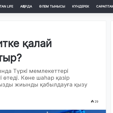
TAN LIFE
АҚОРДА
ӘЛЕМ ТЫНЫСЫ
КҮНДЕРЕК
САРАПТА
итке қалай
тыр?
ында Түркі мемлекеттері
өтеді. Көне шаһар қазір
ңызды жиынды қабылдауға қызу
29