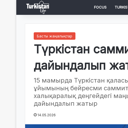
FOCUS
TURKIS
Басты жаңалықтар
Түркістан самм
дайындалып жа
15 мамырда Түркістан қалас
ұйымының бейресми саммиті 
халықаралық деңгейдегі ма
дайындалып жатыр
14.05.2026