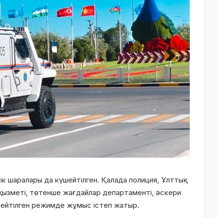
дік шаралары да күшейтілген. Қалада полиция, Ұлттық
 қызметі, төтенше жағдайлар департаменті, әскери
шейтілген режимде жұмыс істеп жатыр.