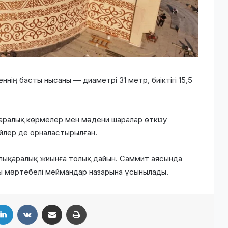
ің басты нысаны — диаметрі 31 метр, биіктігі 15,5
ралық көрмелер мен мәдени шаралар өткізу
үйлер де орналастырылған.
алықаралық жиынға толық дайын. Саммит аясында
ры мәртебелі меймандар назарына ұсынылады.
LinkedIn
VKontakte
Share via Email
Print