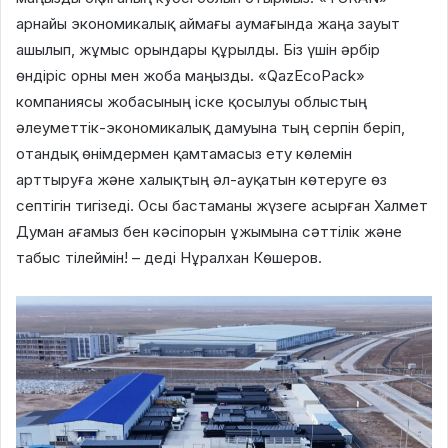
арнайы экономикалық аймағы аумағында жаңа зауыт
ашылып, жұмыс орындары құрылды. Біз үшін әрбір
өндіріс орны мен жоба маңызды. «QazEcoPack»
компаниясы жобасының іске қосылуы облыстың
әлеуметтік-экономикалық дамуына тың серпін беріп,
отандық өнімдермен қамтамасыз ету көлемін
арттыруға және халықтың әл-ауқатын көтеруге өз
септігін тигізеді. Осы бастаманы жүзеге асырған Халмет
Думан ағамыз бен кәсіпорын ұжымына сәттілік және
табыс тілеймін! – деді Нұралхан Көшеров.