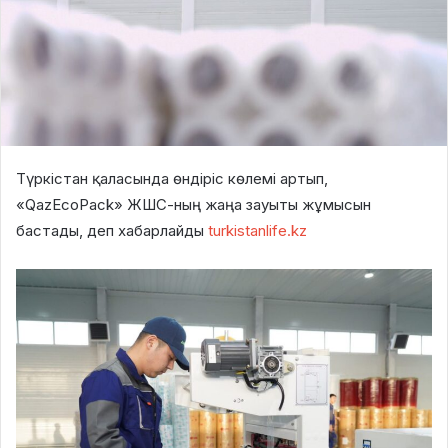
Түркістан қаласында өндіріс көлемі артып,
«QazEcoPack» ЖШС-ның жаңа зауыты жұмысын
бастады, деп хабарлайды
turkistanlife.kz