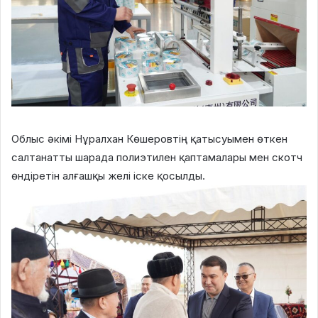
Облыс әкімі Нұралхан Көшеровтің қатысуымен өткен
салтанатты шарада полиэтилен қаптамалары мен скотч
өндіретін алғашқы желі іске қосылды.