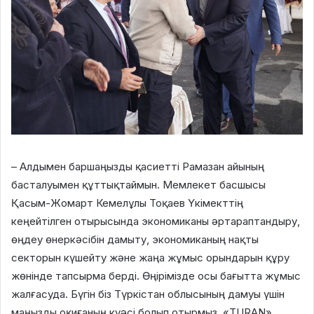
– Алдымен баршаңызды қасиетті Рамазан айының
басталуымен құттықтаймын. Мемлекет басшысы
Қасым-Жомарт Кемелұлы Тоқаев Үкімекттің
кеңейтілген отырысында экономиканы әртараптандыру,
өңдеу өнеркәсібін дамыту, экономиканың нақты
секторын күшейту және жаңа жұмыс орындарын құру
жөнінде тапсырма берді. Өңірімізде осы бағытта жұмыс
жалғасуда. Бүгін біз Түркістан облысының дамуы үшін
маңызды оқиғаның куәсі болып отырмыз. «TURAN»