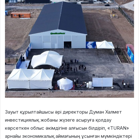
Зауыт құрылтайшысы әрі директоры Думан Халмет
инвестициялық жобаны жүзеге асыруға қолдау
көрсеткен облыс әкімдігіне алғысын білдіріп, «TURAN»
арнайы экономикалық аймағының ұсынған мүмкіндіктері