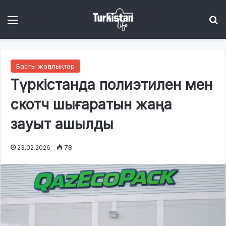
Menu
І
Басты жаңалықтар
Түркістанда полиэтилен мен
скотч шығаратын жаңа
зауыт ашылды
23.02.2026
78