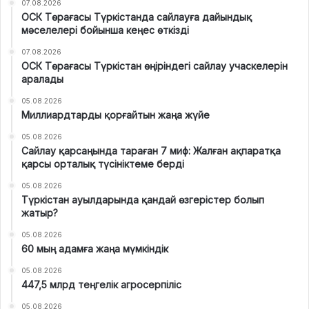
07.08.2026
ОСК Төрағасы Түркістанда сайлауға дайындық
мәселелері бойынша кеңес өткізді
07.08.2026
ОСК Төрағасы Түркістан өңіріндегі сайлау учаскелерін
аралады
05.08.2026
Миллиардтарды қорғайтын жаңа жүйе
05.08.2026
Сайлау қарсаңында тараған 7 миф: Жалған ақпаратқа
қарсы орталық түсініктеме берді
05.08.2026
Түркістан ауылдарында қандай өзгерістер болып
жатыр?
05.08.2026
60 мың адамға жаңа мүмкіндік
05.08.2026
447,5 млрд теңгелік агросерпіліс
05.08.2026