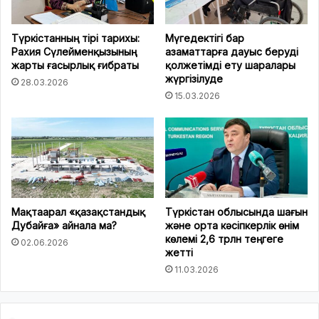
Түркістанның тірі тарихы:
Мүгедектігі бар
Рахия Сүлейменқызының
азаматтарға дауыс беруді
жарты ғасырлық ғибраты
қолжетімді ету шаралары
жүргізілуде
28.03.2026
15.03.2026
Мақтаарал «қазақстандық
Түркістан облысында шағын
Дубайға» айнала ма?
және орта кәсіпкерлік өнім
көлемі 2,6 трлн теңгеге
02.06.2026
жетті
11.03.2026