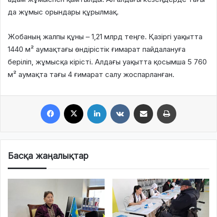
да жұмыс орындары құрылмақ.
Жобаның жалпы құны – 1,21 млрд теңге. Қазіргі уақытта
1440 м² аумақтағы өндірістік ғимарат пайдалануға
беріліп, жұмысқа кірісті. Алдағы уақытта қосымша 5 760
м² аумақта тағы 4 ғимарат салу жоспарланған.
Facebook
X
LinkedIn
VKontakte
Share via Email
Print
Басқа жаңалықтар