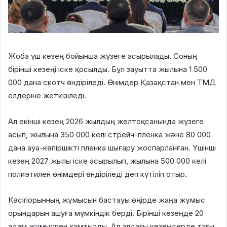
Жоба үш кезең бойынша жүзеге асырылады. Соның
бірінші кезеңі іске қосылды. Бұл зауытта жылына 1 500
000 дана скотч өндіріледі. Өнімдер Қазақстан мен ТМД
елдеріне жеткізіледі.
Ал екінші кезең 2026 жылдың желтоқсанында жүзеге
асып, жылына 350 000 келі стрейч-пленка және 80 000
дана ауа-көпіршікті пленка шығару жоспарланған. Үшінші
кезең 2027 жылы іске асырылып, жылына 500 000 келі
полиэтилен өнімдері өндіріледі деп күтіліп отыр.
Кәсіпорынның жұмысын бастауы өңірде жаңа жұмыс
орындарын ашуға мүмкіндік берді. Бірінші кезеңде 20
адам жұмыспен қамтылды. Ал алдағы кезеңдерде тағы