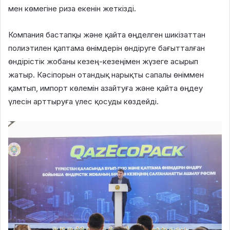
мен көмегіне риза екенін жеткізді.
Компания бастапқы және қайта өңделген шикізаттан
полиэтилен қаптама өнімдерін өндіруге бағытталған
өндірістік жобаны кезең-кезеңімен жүзеге асырып
жатыр. Кәсіпорын отандық нарықты сапалы өніммен
қамтып, импорт көлемін азайтуға және қайта өңдеу
үлесін арттыруға үлес қосуды көздейді.