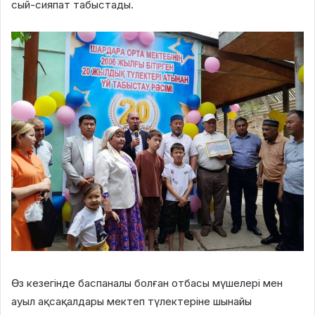
сый-сияпат табыстады.
Өз кезегінде баспаналы болған отбасы мүшелері мен
ауыл ақсақалдары мектеп түлектеріне шынайы