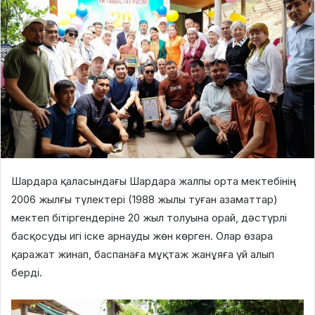
Шардара қаласындағы Шардара жалпы орта мектебінің
2006 жылғы түлектері (1988 жылы туған азаматтар)
мектеп бітіргендеріне 20 жыл толуына орай, дәстүрлі
басқосуды игі іске арнауды жөн көрген. Олар өзара
қаражат жинап, баспанаға мұқтаж жанұяға үй алып
берді.