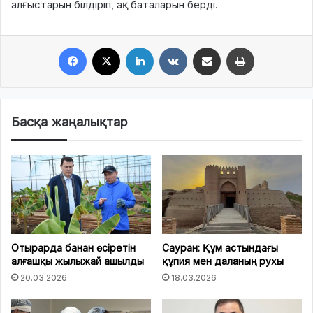
алғыстарын білдіріп, ақ баталарын берді.
Facebook
X
LinkedIn
VKontakte
Share via Email
Print
Басқа жаңалықтар
Отырарда банан өсіретін
Сауран: Құм астындағы
алғашқы жылыжай ашылды
құпия мен даланың рухы
20.03.2026
18.03.2026