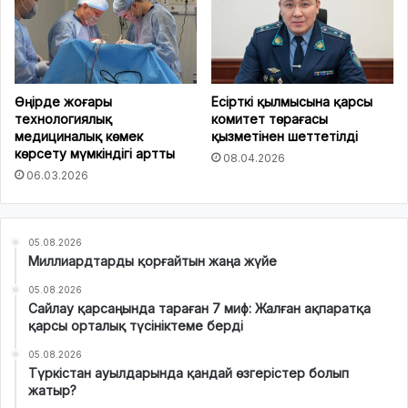
Өңірде жоғары
Есірткі қылмысына қарсы
технологиялық
комитет төрағасы
медициналық көмек
қызметінен шеттетілді
көрсету мүмкіндігі артты
08.04.2026
06.03.2026
05.08.2026
Миллиардтарды қорғайтын жаңа жүйе
05.08.2026
Сайлау қарсаңында тараған 7 миф: Жалған ақпаратқа
қарсы орталық түсініктеме берді
05.08.2026
Түркістан ауылдарында қандай өзгерістер болып
жатыр?