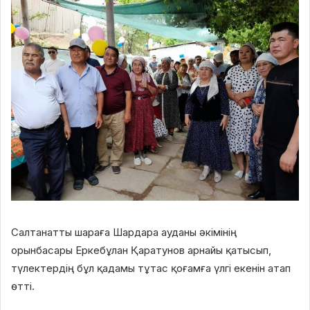
Салтанатты шараға Шардара ауданы әкімінің
орынбасары Еркебұлан Қаратунов арнайы қатысып,
түлектердің бұл қадамы тұтас қоғамға үлгі екенін атап
өтті.