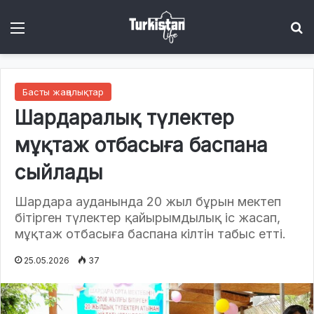
Menu
І
Басты жаңалықтар
Шардаралық түлектер
мұқтаж отбасыға баспана
сыйлады
Шардара ауданында 20 жыл бұрын мектеп
бітірген түлектер қайырымдылық іс жасап,
мұқтаж отбасыға баспана кілтін табыс етті.
25.05.2026
37