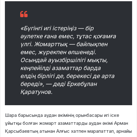
«Бүгінгі игі істеріңіз — бір
әулетке ғана емес, тұтас қоғамға
үлгі. Жомарттық — байлықпен
емес, жүрекпен өлшенеді.
Осындай ауызбіршілігі мықты,
кеңпейілді азаматтар барда
елдің бірлігі де, берекесі де арта
береді», — деді Еркебұлан
Қаратунов.
Шара барысында аудан әкімінің орынбасары игі іске
ұйытқы болған жомарт азаматтарды аудан әкімі Арман
Қарсыбаевтың атынан Алғыс хатпен марапаттап, арнайы