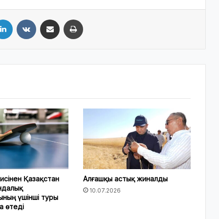
LinkedIn
VKontakte
Share via Email
Print
исінен Қазақстан
Алғашқы астық жиналды
ндалық
10.07.2026
ның үшінші туры
а өтеді