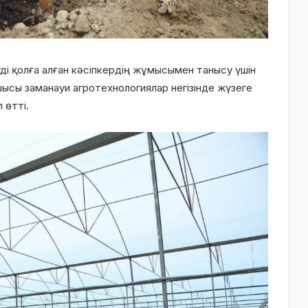
ді қолға алған кәсіпкердің жұмысымен танысу үшін
ысы заманауи агротехнологиялар негізінде жүзеге
 өтті.