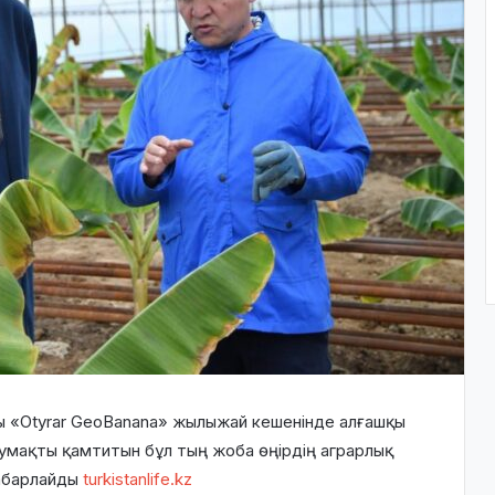
 «Otyrar GeoBanana» жылыжай кешенінде алғашқы
аумақты қамтитын бұл тың жоба өңірдің аграрлық
хабарлайды
turkistanlife.kz