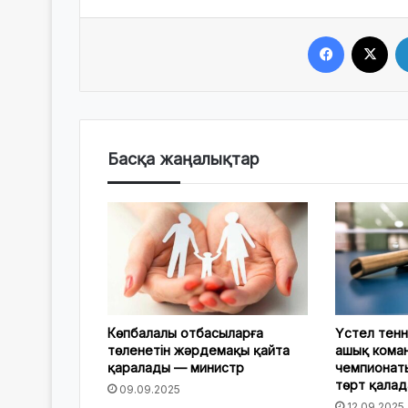
Facebook
X
Басқа жаңалықтар
Көпбалалы отбасыларға
Үстел тенн
төленетін жәрдемақы қайта
ашық кома
қаралады — министр
чемпионаты
төрт қалад
09.09.2025
12.09.2025