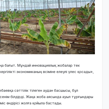
аңа бағыт. Мұндай инновациялық жобалар тек
жергілікті экономиканың өсіміне елеулі үлес қосады»,
баевқа сәттілік тілеген аудан басшысы, бұл
сенім білдірді. Жаңа жоба аясында ауыл тұрғындары
іс өндірісі жолға қойыла бастады.