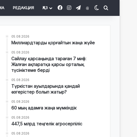
Facebook
Instagram
Telegram
Threads
Switch skin
Іздеу
МА
РЕДАКЦИЯ
ҚАЗ
05.08.2026
Миллиардтарды қорғайтын жаңа жүйе
05.08.2026
Сайлау қарсаңында тараған 7 миф:
Жалған ақпаратқа қарсы орталық
түсініктеме берді
05.08.2026
Түркістан ауылдарында қандай
өзгерістер болып жатыр?
05.08.2026
60 мың адамға жаңа мүмкіндік
05.08.2026
447,5 млрд теңгелік агросерпіліс
05.08.2026