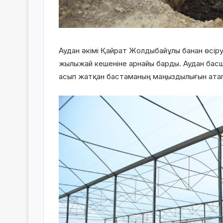
Аудан әкімі Қайрат Жолдыбайұлы банан өсіру
жылыжай кешеніне арнайы барды. Аудан басш
асып жатқан бастаманың маңыздылығын атап