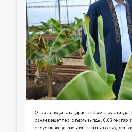
Отырар ауданына қарасты Шәмші ауылындағы
банан көшеттері отырғызылды. 0,03 гектар 
әлеуетін жаңа қырынан танытып отыр, деп 