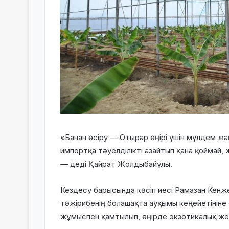
«Банан өсіру — Отырар өңірі үшін мүлдем ж
импортқа тәуелділікті азайтып қана қоймай, 
— деді Қайрат Жолдыбайұлы.
Кездесу барысында кәсіп иесі Рамазан Кенже
тәжірибенің болашақта ауқымы кеңейетініне 
жұмыспен қамтылып, өңірде экзотикалық жем