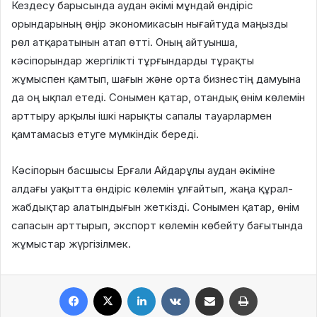
Кездесу барысында аудан әкімі мұндай өндіріс
орындарының өңір экономикасын нығайтуда маңызды
рөл атқаратынын атап өтті. Оның айтуынша,
кәсіпорындар жергілікті тұрғындарды тұрақты
жұмыспен қамтып, шағын және орта бизнестің дамуына
да оң ықпал етеді. Сонымен қатар, отандық өнім көлемін
арттыру арқылы ішкі нарықты сапалы тауарлармен
қамтамасыз етуге мүмкіндік береді.
Кәсіпорын басшысы Ерғали Айдарұлы аудан әкіміне
алдағы уақытта өндіріс көлемін ұлғайтып, жаңа құрал-
жабдықтар алатындығын жеткізді. Сонымен қатар, өнім
сапасын арттырып, экспорт көлемін көбейту бағытында
жұмыстар жүргізілмек.
Facebook
X
LinkedIn
VKontakte
Share via Email
Print