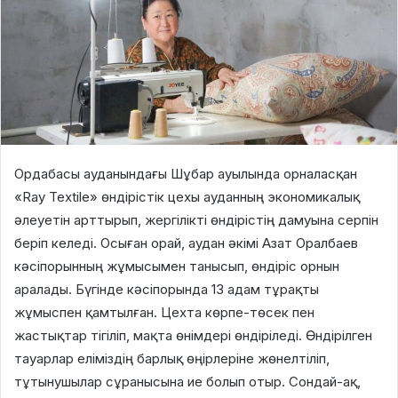
Ордабасы ауданындағы Шұбар ауылында орналасқан
«Ray Textile» өндірістік цехы ауданның экономикалық
әлеуетін арттырып, жергілікті өндірістің дамуына серпін
беріп келеді. Осыған орай, аудан әкімі Азат Оралбаев
кәсіпорынның жұмысымен танысып, өндіріс орнын
аралады. Бүгінде кәсіпорында 13 адам тұрақты
жұмыспен қамтылған. Цехта көрпе-төсек пен
жастықтар тігіліп, мақта өнімдері өндіріледі. Өндірілген
тауарлар еліміздің барлық өңірлеріне жөнелтіліп,
тұтынушылар сұранысына ие болып отыр. Сондай-ақ,