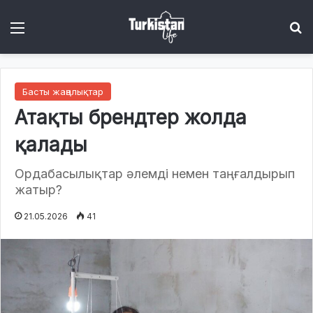
Menu
І
Басты жаңалықтар
Атақты брендтер жолда
қалады
Ордабасылықтар әлемді немен таңғалдырып
жатыр?
21.05.2026
41