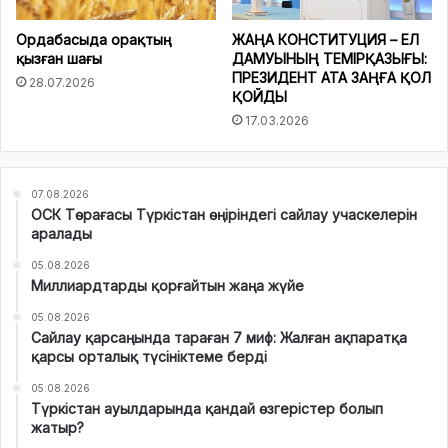
Ордабасыда орақтың
ЖАҢА КОНСТИТУЦИЯ – ЕЛ
қызған шағы
ДАМУЫНЫҢ ТЕМІРҚАЗЫҒЫ:
ПРЕЗИДЕНТ АТА ЗАҢҒА ҚОЛ
28.07.2026
ҚОЙДЫ
17.03.2026
07.08.2026
ОСК Төрағасы Түркістан өңіріндегі сайлау учаскелерін
аралады
05.08.2026
Миллиардтарды қорғайтын жаңа жүйе
05.08.2026
Сайлау қарсаңында тараған 7 миф: Жалған ақпаратқа
қарсы орталық түсініктеме берді
05.08.2026
Түркістан ауылдарында қандай өзгерістер болып
жатыр?