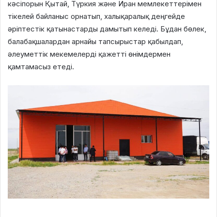
кәсіпорын Қытай, Түркия және Иран мемлекеттерімен
тікелей байланыс орнатып, халықаралық деңгейде
әріптестік қатынастарды дамытып келеді. Бұдан бөлек,
балабақшалардан арнайы тапсырыстар қабылдап,
әлеуметтік мекемелерді қажетті өнімдермен
қамтамасыз етеді.