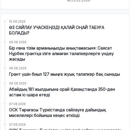
23.02.2026
10.08.2026
ӨЗ САЙЛАУ УЧАСКЕҢІЗДІ ҚАЛАЙ ОҢАЙ ТАБУҒА
БОЛАДЫ?
08.08.2026
Бір ғана тізім арманыңызды анықтамасын»: Саясат
Нұрбек грантқа іліге алмаған талапкерлерге үндеу
жасады
08.08.2026
Грант үшін биыл 127 мыңға жуық талапкер бақ сынады
08.08.2026
Абайдың 181 жылдығына орай Қазақстанда 350-ден
астам іс-шара өтеді
07.08.2026
ОСК Төрағасы Түркістанда сайлауға дайындық
мәселелері бойынша кеңес өткізді
07.08.2026