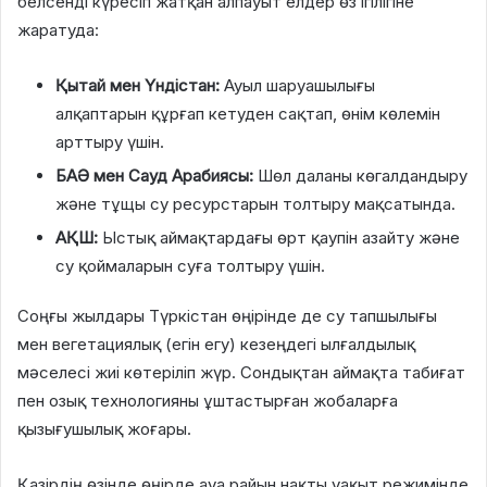
белсенді күресіп жатқан алпауыт елдер өз ігілігіне
жаратуда:
Қытай мен Үндістан:
Ауыл шаруашылығы
алқаптарын құрғап кетуден сақтап, өнім көлемін
арттыру үшін.
БАӘ мен Сауд Арабиясы:
Шөл даланы көгалдандыру
және тұщы су ресурстарын толтыру мақсатында.
АҚШ:
Ыстық аймақтардағы өрт қаупін азайту және
су қоймаларын суға толтыру үшін.
Соңғы жылдары Түркістан өңірінде де су тапшылығы
мен вегетациялық (егін егу) кезеңдегі ылғалдылық
мәселесі жиі көтеріліп жүр. Сондықтан аймақта табиғат
пен озық технологияны ұштастырған жобаларға
қызығушылық жоғары.
Қазірдің өзінде өңірде ауа райын нақты уақыт режимінде