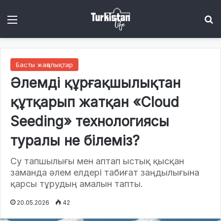
Menu
І
Басты жаңалықтар
Әлемді құрғақшылықтан
құтқарып жатқан «Cloud
Seeding» технологиясы
туралы не білеміз?
Су тапшылығы мен аптап ыстық қысқан
заманда әлем елдері табиғат заңдылығына
қарсы тұрудың амалын тапты.
20.05.2026
42