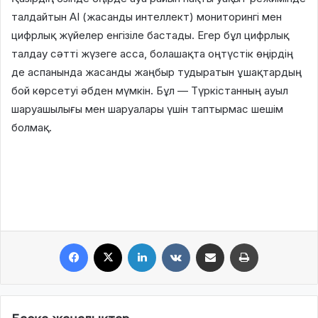
талдайтын AI (жасанды интеллект) мониторингі мен
цифрлық жүйелер енгізіле бастады. Егер бұл цифрлық
талдау сәтті жүзеге асса, болашақта оңтүстік өңірдің
де аспанында жасанды жаңбыр тудыратын ұшақтардың
бой көрсетуі әбден мүмкін. Бұл — Түркістанның ауыл
шаруашылығы мен шаруалары үшін таптырмас шешім
болмақ.
Facebook
X
LinkedIn
VKontakte
Share via Email
Print