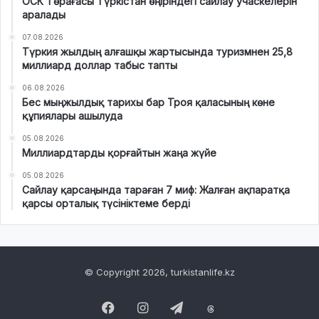
ОСК Төрағасы Түркістан өңіріндегі сайлау учаскелерін
аралады
07.08.2026
Түркия жылдың алғашқы жартысында туризмнен 25,8
миллиард доллар табыс тапты
06.08.2026
Бес мыңжылдық тарихы бар Троя қаласының көне
құпиялары ашылуда
05.08.2026
Миллиардтарды қорғайтын жаңа жүйе
05.08.2026
Сайлау қарсаңында тараған 7 миф: Жалған ақпаратқа
қарсы орталық түсініктеме берді
© Copyright 2026, turkistanlife.kz
Facebook
Instagram
Telegram
Threads