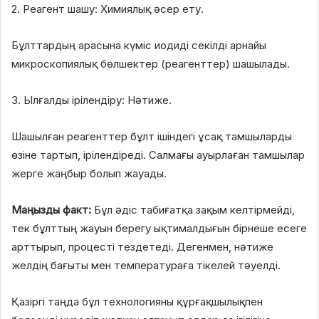
2. Реагент шашу: Химиялық әсер ету.
Бұлттардың арасына күміс иодиді секілді арнайы
микроскопиялық бөлшектер (реагенттер) шашылады.
3. Ылғалды ірілендіру: Нәтиже.
Шашылған реагенттер бұлт ішіндегі ұсақ тамшыларды
өзіне тартып, ірілендіреді. Салмағы ауырлаған тамшылар
жерге жаңбыр болып жауады.
Маңызды факт:
Бұл әдіс табиғатқа зақым келтірмейді,
тек бұлттың жауын берегу ықтималдығын бірнеше есеге
арттырып, процесті тездетеді. Дегенмен, нәтиже
желдің бағыты мен температураға тікелей тәуелді.
Қазіргі таңда бұл технологияны құрғақшылықпен