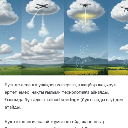
Бүгінде аспанға ұшақпен көтеріліп, «жаңбыр шақыру»
ертегі емес, нақты ғылыми технологияға айналды.
Ғылымда бұл әдісті «cloud seeding» (бұлттарды егу) деп
атайды.
Бұл технология қалай жұмыс істейді және оның