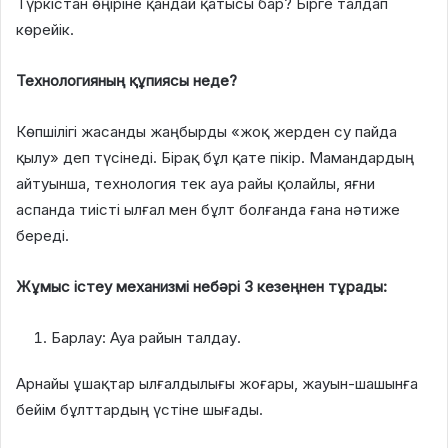
Түркістан өңіріне қандай қатысы бар? Бірге талдап
көрейік.
Технологияның құпиясы неде?
Көпшілігі жасанды жаңбырды «жоқ жерден су пайда
қылу» деп түсінеді. Бірақ бұл қате пікір. Мамандардың
айтуынша, технология тек ауа райы қолайлы, яғни
аспанда тиісті ылғал мен бұлт болғанда ғана нәтиже
береді.
Жұмыс істеу механизмі небәрі 3 кезеңнен тұрады:
Барлау: Ауа райын талдау.
Арнайы ұшақтар ылғалдылығы жоғары, жауын-шашынға
бейім бұлттардың үстіне шығады.