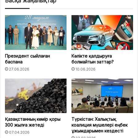
Басқа жаңалықтар
Президент сыйлаған
Көлікте қалдыруға
баспана
болмайтын заттар?
27.06.2026
10.06.2026
Қазақстанның көмір қоры
Түркістан: Халықтық
300 жылға жетеді
коалиция мүшелері еңбек
ұжымдарымен кездесті
07.04.2026