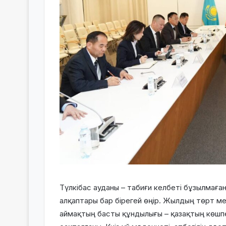
Түлкібас ауданы – табиғи келбеті бұзылмағ
алқаптары бар бірегей өңір. Жылдың төрт ме
аймақтың басты құндылығы – қазақтың көшпел