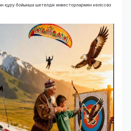
н құру бойынша шетелдік инвесторлармен келіссөз