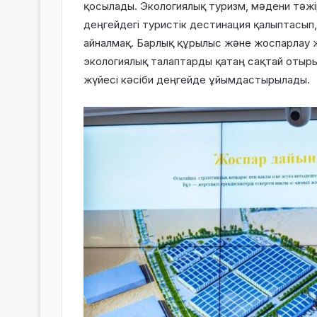
қосылады. Экологиялық туризм, мәдени тәж
деңгейдегі туристік дестинация қалыптасып,
айналмақ. Барлық құрылыс және жоспарлау 
экологиялық талаптарды қатаң сақтай отыры
жүйесі кәсіби деңгейде ұйымдастырылады.