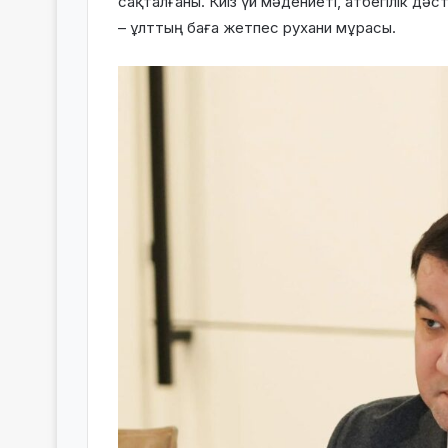
сақталғаны. Киіз үй мәдениеті, атбегілік дәс
– ұлттың баға жетпес рухани мұрасы.