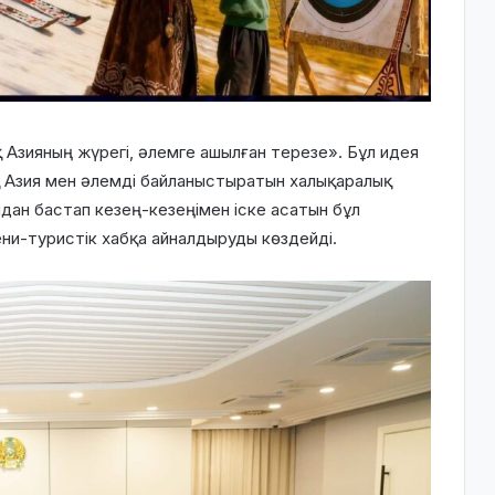
Азияның жүрегі, әлемге ашылған терезе». Бұл идея
ық Азия мен әлемді байланыстыратын халықаралық
дан бастап кезең-кезеңімен іске асатын бұл
ни-туристік хабқа айналдыруды көздейді.