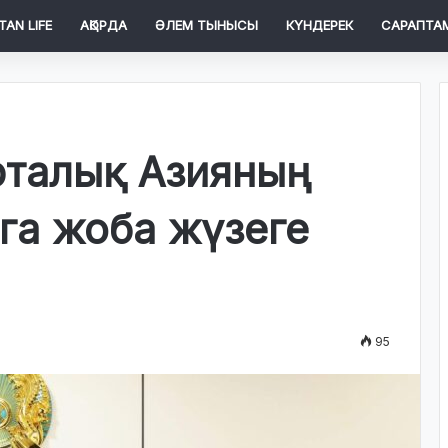
TAN LIFE
АҚОРДА
ӘЛЕМ ТЫНЫСЫ
КҮНДЕРЕК
САРАПТА
рталық Азияның
ега жоба жүзеге
95