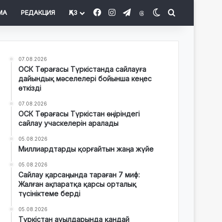
Facebook
Instagram
Telegram
Threads
Switch skin
Іздеу
МА
РЕДАКЦИЯ
ҚАЗ
07.08.2026
ОСК Төрағасы Түркістанда сайлауға
дайындық мәселелері бойынша кеңес
өткізді
07.08.2026
ОСК Төрағасы Түркістан өңіріндегі
сайлау учаскелерін аралады
05.08.2026
Миллиардтарды қорғайтын жаңа жүйе
05.08.2026
Сайлау қарсаңында тараған 7 миф:
Жалған ақпаратқа қарсы орталық
түсініктеме берді
05.08.2026
Түркістан ауылдарында қандай