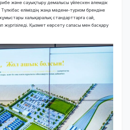
ірибе және сауықтыру демалысы үйлескен әлемдік
 Түлкібас еліміздің жаңа мәдени-туризм брендіне
жұмыстары халықаралық стандарттарға сай,
п жүргізіледі. Қызмет көрсету сапасы мен басқару