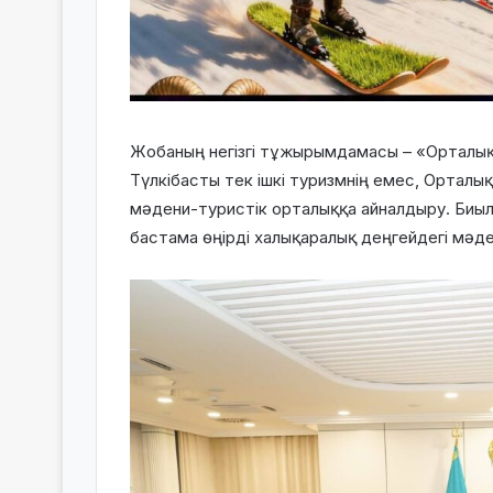
Жобаның негізгі тұжырымдамасы – «Орталық 
Түлкібасты тек ішкі туризмнің емес, Ортал
мәдени-туристік орталыққа айналдыру. Биыл
бастама өңірді халықаралық деңгейдегі мәде