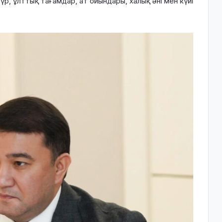
түр, ұлттық тағамдар, ат ойындары, халық әні мен күйі