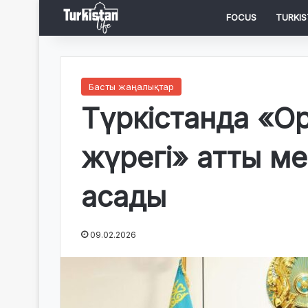
FOCUS
TURKIS
Басты жаңалықтар
Түркістанда «О
жүрегі» атты м
асады
09.02.2026