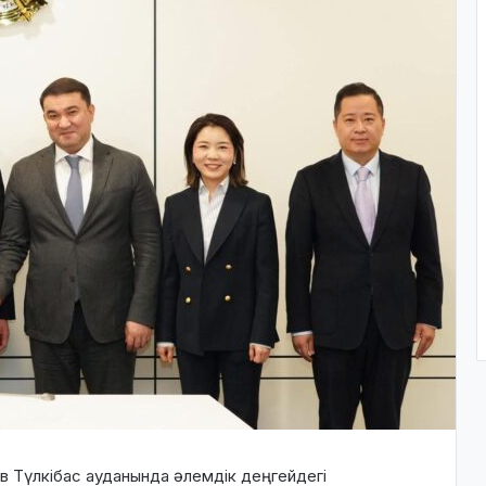
в Түлкібас ауданында әлемдік деңгейдегі