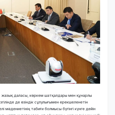
ан жазық даласы, көркем шатқалдары мен құнарлы
згілінде де өзіндік сұлулығымен ерекшеленетін
і мәдениетінің табиғи болмысы бүгінгі күнге дейін