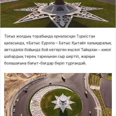
Тоғыз жолдың торабында орналасқан Түркістан
қаласында, «Батыс Еуропа – Батыс Қытай» халықаралық
автодәлізі бойында бой көтерген еңселі Тайқазан – киелі
шаһардың терең тарихынан сыр шертіп, жарқын
болашағына бағыт-бағдар беріп тұрғандай.