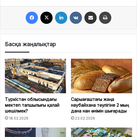
Facebook
X
LinkedIn
VKontakte
Share via Email
Print
Басқа жаңалықтар
Түркістан облысындағы
Сарыағаштағы жаңа
мектеп тапшылығы қалай
наубайхана тәулігіне 2 мың
шешілмек?
дана нан өнімін шығарады
18.02.2026
23.02.2026