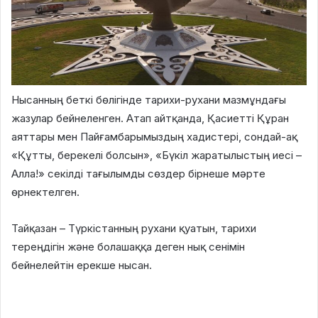
Нысанның беткі бөлігінде тарихи-рухани мазмұндағы
жазулар бейнеленген. Атап айтқанда, Қасиетті Құран
аяттары мен Пайғамбарымыздың хадистері, сондай-ақ
«Құтты, берекелі болсын», «Бүкіл жаратылыстың иесі –
Алла!» секілді тағылымды сөздер бірнеше мәрте
өрнектелген.
Тайқазан – Түркістанның рухани қуатын, тарихи
тереңдігін және болашаққа деген нық сенімін
бейнелейтін ерекше нысан.