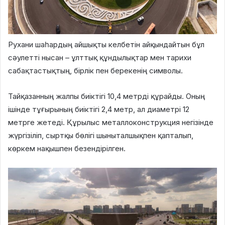
Рухани шаһардың айшықты келбетін айқындайтын бұл
сәулетті нысан – ұлттық құндылықтар мен тарихи
сабақтастықтың, бірлік пен берекенің символы.
Тайқазанның жалпы биіктігі 10,4 метрді құрайды. Оның
ішінде тұғырының биіктігі 2,4 метр, ал диаметрі 12
метрге жетеді. Құрылыс металлоконструкция негізінде
жүргізіліп, сыртқы бөлігі шыныталшықпен қапталып,
көркем нақышпен безендірілген.