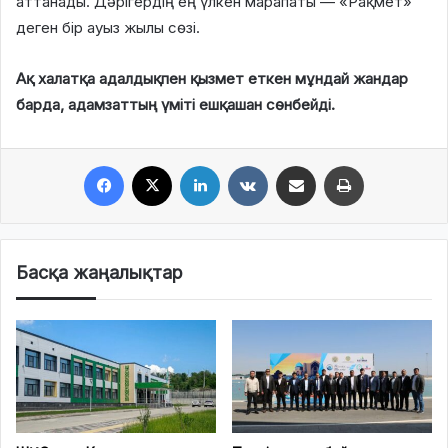
аттанады. Дәрігердің ең үлкен марапаты — «Рақмет»
деген бір ауыз жылы сөзі.
Ақ халатқа адалдықпен қызмет еткен мұндай жандар
барда, адамзаттың үміті ешқашан сөнбейді.
Facebook
X
LinkedIn
VKontakte
Share via Email
Print
Басқа жаңалықтар