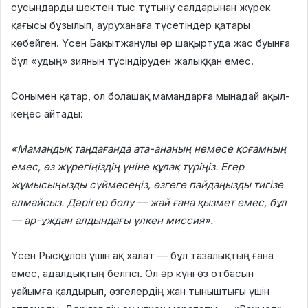
сусындарды шектен тыс тұтыну салдарынан жүрек
қағысы бұзылып, ауруханаға түсетіндер қатары
көбейген. Үсен Бақытжанұлы әр шақыртуда жас буынға
бұл «удың» зиянын түсіндіруден жалыққан емес.
Сонымен қатар, ол болашақ мамандарға мынадай ақыл-
кеңес айтады:
«Мамандық таңдағанда ата-ананың немесе қоғамның
емес, өз жүрегіңіздің үніне құлақ түріңіз. Егер
жұмысыңызды сүймесеңіз, өзгеге пайдаңызды тигізе
алмайсыз. Дәрігер болу — жай ғана қызмет емес, бұл
— ар-ұждан алдындағы үлкен миссия».
Үсен Рысқұлов үшін ақ халат — бұл тазалықтың ғана
емес, адалдықтың белгісі. Ол әр күні өз отбасын
уайымға қалдырып, өзгелердің жан тыныштығы үшін