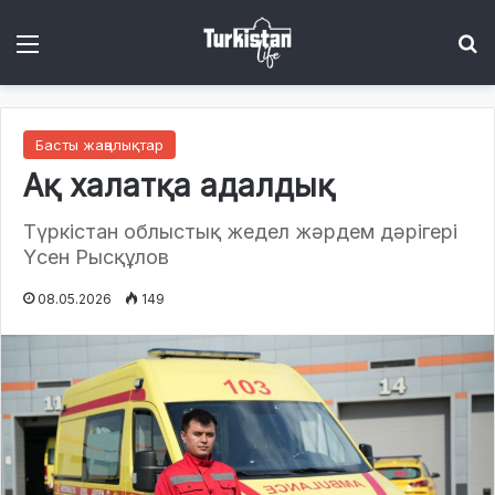
Menu
І
Басты жаңалықтар
Ақ халатқа адалдық
Түркістан облыстық жедел жәрдем дәрігері
Үсен Рысқұлов
08.05.2026
149