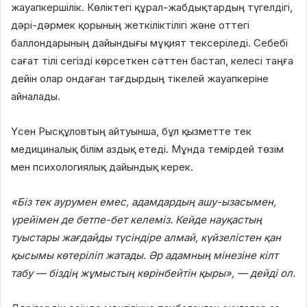
жауапкершілік. Көліктегі құрал-жабдықтардың түгелдігі,
дәрі-дәрмек қорының жеткіліктілігі және оттегі
баллондарының дайындығы мұқият тексеріледі. Себебі
сағат тілі сегізді көрсеткен сәттен бастап, келесі таңға
дейін олар ондаған тағдырдың тікелей жауапкеріне
айналады.
Үсен Рысқұловтың айтуынша, бұл қызметте тек
медициналық білім аздық етеді. Мұнда темірдей төзім
мен психологиялық дайындық керек.
«Біз тек аурумен емес, адамдардың ашу-ызасымен,
үрейімен де бетпе-бет келеміз. Кейде науқастың
туыстары жағдайды түсіндіре алмай, күйзелістен қан
қысымы көтеріліп жатады. Әр адамның мінезіне кілт
табу — біздің жұмыстың көрінбейтін қыры»
, — дейді ол.