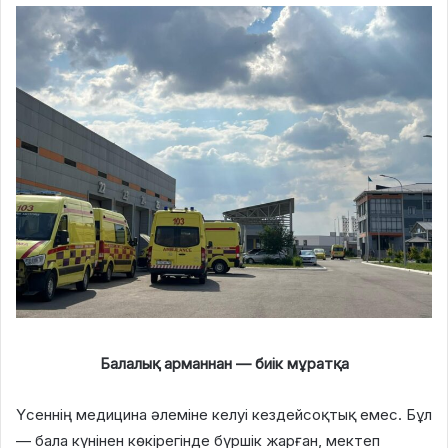
Балалық арманнан — биік мұратқа
Үсеннің медицина әлеміне келуі кездейсоқтық емес. Бұл
— бала күнінен көкірегінде бүршік жарған, мектеп