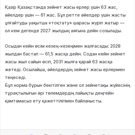
Қазір Қазақстанда зейнет жасы ерлер үшін 63 жас,
әйелдер үшін — 61 жас. Бұл ретте әйелдер үшін жасты
ұлғайтуды уақытша «тоқтату» шарасы жүріп жатыр —
ол кем дегенде 2027 жылдың аяғына дейін созылады.
Осыдан кейін өсім кезең-кезеңімен жалғасады: 2028
жылдан бастап — 61,5 жасқа дейін. Содан кейін зейнет
жасы жыл сайын өсіп, 2031 жылға қарай 63 жасқа
жетеді. Осылайша, әйелдердің зейнет жасы ерлермен
теңеседі.
Бұл норма бұрын бекітілген және ол зейнетақы жүйесінің
тұрақтылығын әрі төлемдердің лайықты деңгейін
қамтамасыз ету қажеттілігімен байланысты.
Facebook
X
LinkedIn
VKontakte
Share via Email
Print