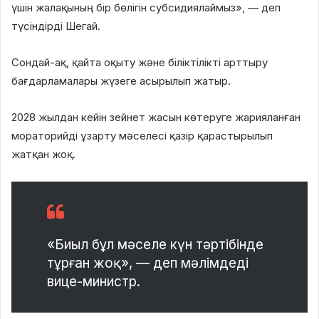
үшін жалақының бір бөлігін субсидиялаймыз», — деп
түсіндірді Шегай.
Сондай-ақ, қайта оқыту және біліктілікті арттыру
бағдарламалары жүзеге асырылып жатыр.
2028 жылдан кейін зейнет жасын көтеруге жарияланған
мораторийді ұзарту мәселесі қазір қарастырылып
жатқан жоқ.
«Биыл бұл мәселе күн тәртібінде
тұрған жоқ», — деп мәлімдеді
вице-министр.