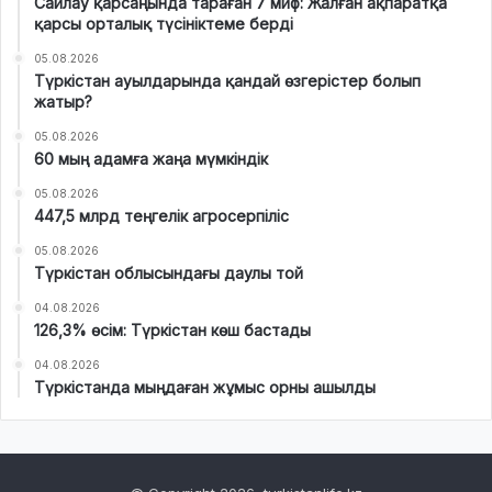
Сайлау қарсаңында тараған 7 миф: Жалған ақпаратқа
қарсы орталық түсініктеме берді
05.08.2026
Түркістан ауылдарында қандай өзгерістер болып
жатыр?
05.08.2026
60 мың адамға жаңа мүмкіндік
05.08.2026
447,5 млрд теңгелік агросерпіліс
05.08.2026
Түркістан облысындағы даулы той
04.08.2026
126,3% өсім: Түркістан көш бастады
04.08.2026
Түркістанда мыңдаған жұмыс орны ашылды