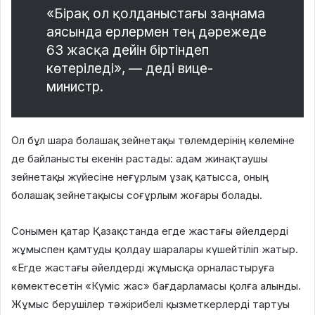
«Бірақ ол қолданыстағы заңнама
аясында ерлермен тең дәрежеде
63 жасқа дейін біртіндеп
көтеріледі», — деді вице-
министр.
Ол бұл шара болашақ зейнетақы төлемдерінің көлеміне
де байланысты екенін растады: адам жинақтаушы
зейнетақы жүйесіне неғұрлым ұзақ қатысса, оның
болашақ зейнетақысы соғұрлым жоғары болады.
Сонымен қатар Қазақстанда егде жастағы әйелдерді
жұмыспен қамтуды қолдау шаралары күшейтіліп жатыр.
«Егде жастағы әйелдерді жұмысқа орналастыруға
көмектесетін «Күміс жас» бағдарламасы қолға алынды.
Жұмыс берушілер тәжірибелі қызметкерлерді тартуы