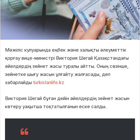
Мәжіліс кулуарында еңбек және халықты әлеуметтік
қорғау вице-министрі Виктория Шегай Қазақстандағы
әйелдердің зейнет жасы туралы айтты. Оның сөзінше,
зейнетке шығу жасын ұлғайту жалғасады, деп
хабарлайды
turkistanlife.kz
Виктория Шегай бұған дейін әйелдердің зейнет жасын
көтеру уақытша тоқтатылғанын еске салды.