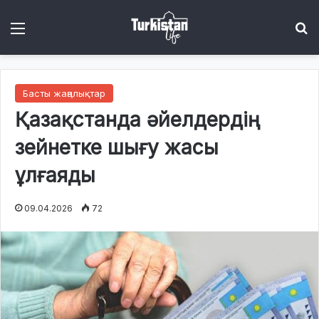
Menu
І
Басты жаңалықтар
Қазақстанда әйелдердің
зейнетке шығу жасы
ұлғаяды
09.04.2026
72