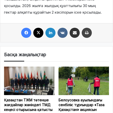
қосылды. 2026 жылға жылдық қуаттылығы 30 мың
гектар алқапты құрайтын 2 кәсіпорын іске қосылады.
Facebook
X
LinkedIn
VKontakte
Share via Email
Print
Басқа жаңалықтар
Қазақстан ТЖМ төтенше
Белоусовка ауылындағы
жағдайлар жөніндегі ТМД
сенбілік: тұрғындар «Таза
кеңесі отырысына қатысты
Қазақстан» акциясын