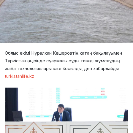
Облыс әкімі Нұралхан Көшеровтің қатаң бақылауымен
Түркістан өңірінде суармалы суды тиімді жұмсаудың
жаңа технологиялары іске қосылды, деп хабарлайды
turkistanlife.kz