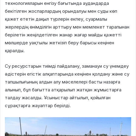
технологияларын енгізу бағытында аудандарда
бекітілген жоспарлардың орындалуы мен суды көп
қажет ететін дақыл түрлерін екпеу, суармалы
жерлердің өнімділігін арттыру мен мемлекет тарапынан
берілетін жеңілдетілген жанар жағар майды қажетті
мөлшерде уақтылы жеткізіп беру барысы кеңінен
қаралды.
Су ресурстарын тиімді пайдалану, заманауи су үнемдеу
әдістерін егістік алқаптарында кеңінен қолдану және су
тапшылығының алдын алу мәселелері басты назарға
алынып, бұл бағытта атқарылып жатқан жұмыстарға
талдау жасалды. Ұсыныстар айтылып, қойылған
сұрақтарға жауаптар берілді.