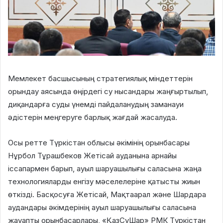
Мемлекет басшысының стратегиялық міндеттерін
орындау аясында өңірдегі су нысандары жаңғыртылып,
диқандарға суды үнемді пайдаланудың заманауи
әдістерін меңгеруге барлық жағдай жасалуда.
Осы ретте Түркістан облысы әкімінің орынбасары
Нұрбол Тұрашбеков Жетісай ауданына арнайы
іссапармен барып, ауыл шаруашылығы саласына жаңа
технологияларды енгізу мәселелеріне қатысты жиын
өткізді. Басқосуға Жетісай, Мақтаарал және Шардара
аудандары әкімдерінің ауыл шаруашылығы саласына
жауапты орынбасарлары, «ҚазСуШар» РМК Түркістан