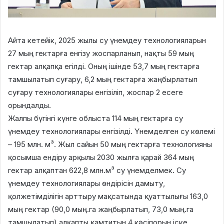
Айта кетейік, 2025 жылы су үнемдеу технологияларын
27 мың гектарға енгізу жоспарланып, нақты 59 мың
гектар алқапқа егілді. Оның ішінде 53,7 мың гектарға
тамшылатып суғару, 6,2 мың гектарға жаңбырлатып
суғару технологиялары енгізіліп, жоспар 2 есеге
орындалды.
Жалпы бүгінгі күнге облыста 114 мың гектарға су
үнемдеу технологиялары енгізілді. Үнемделген су көлемі
– 195 млн. м³. Жыл сайын 50 мың гектарға технологияны
қосымша ендіру арқылы 2030 жылға қарай 364 мың
гектар алқаптан 622,8 млн.м³ су үнемделмек. Cу
үнемдеу технологиялары өндірісін дамыту,
қолжетімділігін арттыру мақсатында қуаттылығы 163,0
мың гектар (90,0 мың.га жаңбырлатып, 73,0 мың.га
тамшылатып) алқапты қамтитын 4 кәсіпорын іске