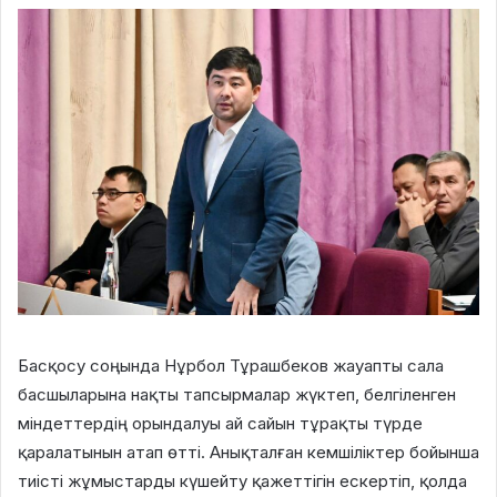
Басқосу соңында Нұрбол Тұрашбеков жауапты сала
басшыларына нақты тапсырмалар жүктеп, белгіленген
міндеттердің орындалуы ай сайын тұрақты түрде
қаралатынын атап өтті. Анықталған кемшіліктер бойынша
тиісті жұмыстарды күшейту қажеттігін ескертіп, қолда