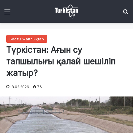
Menu
І
Басты жаңалықтар
Түркістан: Ағын су
тапшылығы қалай шешіліп
жатыр?
18.02.2026
76