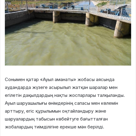
Сонымен қатар «Ауыл аманаты» жобасы аясында
аудандарда жүзеге асырылып жатқан шаралар мен
егілетін дақылдардың нақты жоспарлары талқыланды.
Ауыл шаруашылығы өнімдерінің сапасы мен көлемін
арттыру, егіс құрылымын оңтайландыру және
шаруалардың табысын көбейтуге бағытталған
жобалардың тиімділігіне ерекше мән берілді.