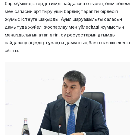
бар мүмкіндіктерді тиімді пайдалана отырып, өнім көлемі
мен сапасын арттыру үшін барлық тарапты бірлесіп
жұмыс істеуге шақырды. Ауыл шаруашылығы саласын
дамытуда жүйелі жоспарлау мен үйлесімді жұмыстың
маңыздылығын атап өтіп, су ресурстарын ұтымды
пайдалану өңірдің тұрақты дамуының басты кепілі екенін
айтты.