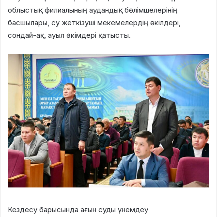
облыстық филиалының аудандық бөлімшелерінің
басшылары, су жеткізуші мекемелердің өкілдері,
сондай-ақ, ауыл әкімдері қатысты.
Кездесу барысында ағын суды үнемдеу