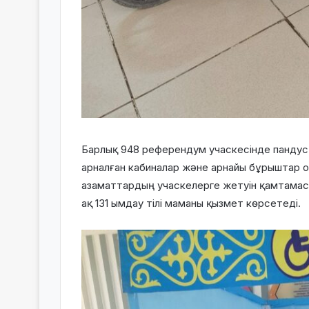
Барлық 948 референдум учаскесінде пандус
арналған кабиналар және арнайы бұрыштар о
азаматтардың учаскелерге жетуін қамтамасы
ақ 131 ымдау тілі маманы қызмет көрсетеді.