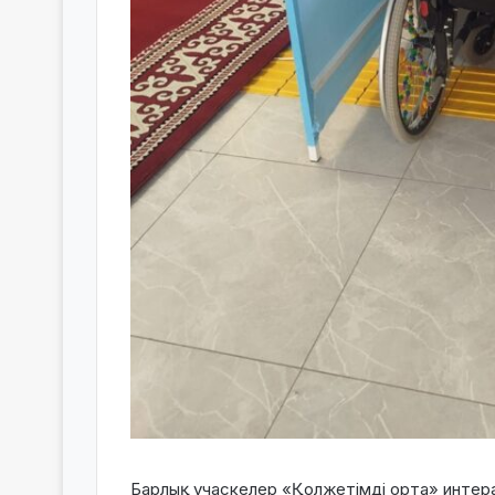
Барлық учаскелер «Қолжетімді орта» интерак