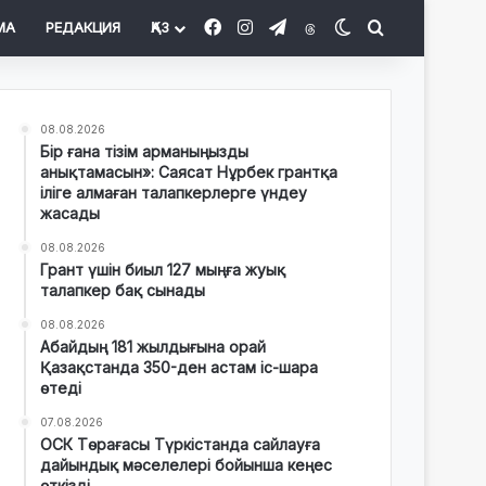
Facebook
Instagram
Telegram
Threads
Switch skin
Іздеу
МА
РЕДАКЦИЯ
ҚАЗ
08.08.2026
Бір ғана тізім арманыңызды
анықтамасын»: Саясат Нұрбек грантқа
іліге алмаған талапкерлерге үндеу
жасады
08.08.2026
Грант үшін биыл 127 мыңға жуық
талапкер бақ сынады
08.08.2026
Абайдың 181 жылдығына орай
Қазақстанда 350-ден астам іс-шара
өтеді
07.08.2026
ОСК Төрағасы Түркістанда сайлауға
дайындық мәселелері бойынша кеңес
өткізді