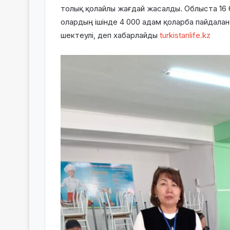
толық қолайлы жағдай жасалды. Облыста 16 6
олардың ішінде 4 000 адам қоларба пайдаланса
шектеулі, деп хабарлайды
turkistanlife.kz