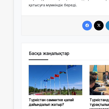
қатысуға мүмкіндік береді.
Facebook
X
Басқа жаңалықтар
Түркістан саммитке қалай
Түркістанд
дайындалып жатыр?
тұрақтылы