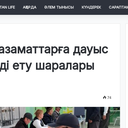
TAN LIFE
АҚОРДА
ӘЛЕМ ТЫНЫСЫ
КҮНДЕРЕК
САРАПТА
 азаматтарға дауыс
ді ету шаралары
74