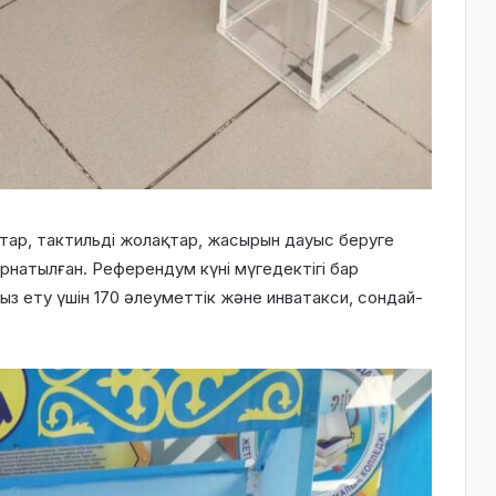
тар, тактильді жолақтар, жасырын дауыс беруге
рнатылған. Референдум күні мүгедектігі бар
з ету үшін 170 әлеуметтік және инватакси, сондай-