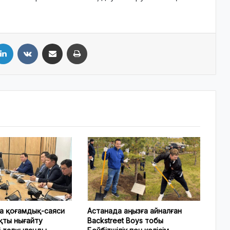
LinkedIn
VKontakte
Share via Email
Print
а қоғамдық-саяси
Астанада аңызға айналған
қты нығайту
Backstreet Boys тобы