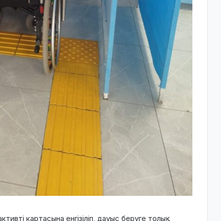
тивті картасына енгізіліп, дауыс беруге толық