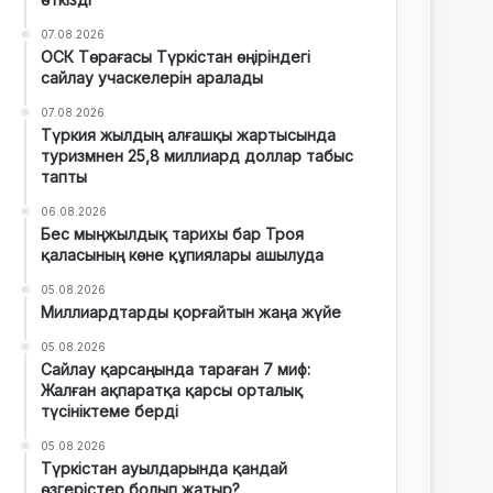
07.08.2026
ОСК Төрағасы Түркістан өңіріндегі
сайлау учаскелерін аралады
07.08.2026
Түркия жылдың алғашқы жартысында
туризмнен 25,8 миллиард доллар табыс
тапты
06.08.2026
Бес мыңжылдық тарихы бар Троя
қаласының көне құпиялары ашылуда
05.08.2026
Миллиардтарды қорғайтын жаңа жүйе
05.08.2026
Сайлау қарсаңында тараған 7 миф:
Жалған ақпаратқа қарсы орталық
түсініктеме берді
05.08.2026
Түркістан ауылдарында қандай
өзгерістер болып жатыр?