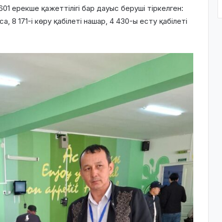
01 ерекше қажеттілігі бар дауыс беруші тіркелген:
, 8 171-і көру қабілеті нашар, 4 430-ы есту қабілеті