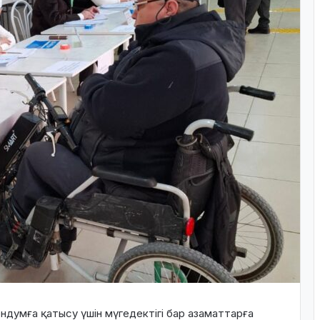
думға қатысу үшін мүгедектігі бар азаматтарға