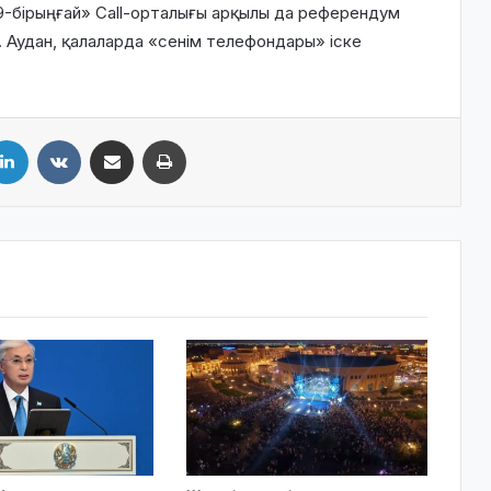
09-бірыңғай» Call-орталығы арқылы да референдум
. Аудан, қалаларда «сенім телефондары» іске
LinkedIn
VKontakte
Share via Email
Print