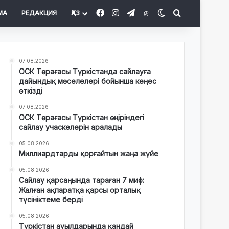
Facebook
Instagram
Telegram
Threads
Switch skin
Іздеу
МА
РЕДАКЦИЯ
ҚАЗ
07.08.2026
ОСК Төрағасы Түркістанда сайлауға
дайындық мәселелері бойынша кеңес
өткізді
07.08.2026
ОСК Төрағасы Түркістан өңіріндегі
сайлау учаскелерін аралады
05.08.2026
Миллиардтарды қорғайтын жаңа жүйе
05.08.2026
Сайлау қарсаңында тараған 7 миф:
Жалған ақпаратқа қарсы орталық
түсініктеме берді
05.08.2026
Түркістан ауылдарында қандай