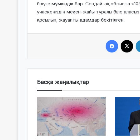
білуге мүмкіндік бар. Сондай-ақ облыста «1
учаскеңіздің мекен-жайы туралы біле аласыз
қосылып, жауапты адамдар бекітілген.
Facebook
X
Басқа жаңалықтар