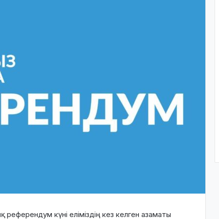
қ референдум күні еліміздің кез келген азаматы