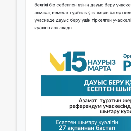
белгілі бір себеппен өзінің дауыс беру учас
алмаса, немесе тұрғылықты жерін өзгертке
учаскеде дауыс беру үшін тіркелген учаске
куәлігін ала алады.