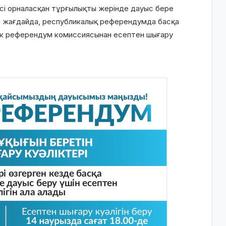
кесі орналасқан тұрғылықты жерінде дауыс бере
н жағдайда, республикалық референдумда басқа
лік референдум комиссиясынан есептен шығару