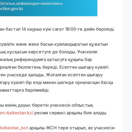
н бастап 14 наурыз күні сағат 18:00-ге дейін беріледі.
куәлігін және жеке басын куәландыратын құжатын
ық нұсқасын көрсетуге де болады. Учаскелік
калық референдумға қатысуға құқығы бар
 арналған бюллетень береді. Есептен шығару куәлігі
ген учаскеде қалады. Жоғалған есептен шығару
ғару куәлігі бір елді мекен шегінде орналасқан басқа
заматтарға берілмейді.
ы өзінің дауыс беретін учаскесін облыстық
um.iturkestan.kz/
ресми сервисі арқылы біле алады.
iturkestan_bot
арқылы ЖСН тере отырып, өз учаскесін