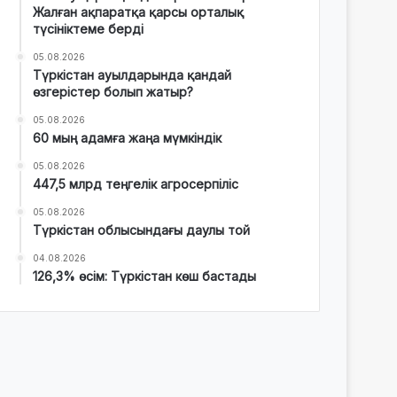
Жалған ақпаратқа қарсы орталық
түсініктеме берді
05.08.2026
Түркістан ауылдарында қандай
өзгерістер болып жатыр?
05.08.2026
60 мың адамға жаңа мүмкіндік
05.08.2026
447,5 млрд теңгелік агросерпіліс
05.08.2026
Түркістан облысындағы даулы той
04.08.2026
126,3% өсім: Түркістан көш бастады