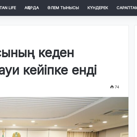
TAN LIFE
АҚОРДА
ӘЛЕМ ТЫНЫСЫ
КҮНДЕРЕК
САРАПТА
сының кеден
ауи кейіпке енді
74