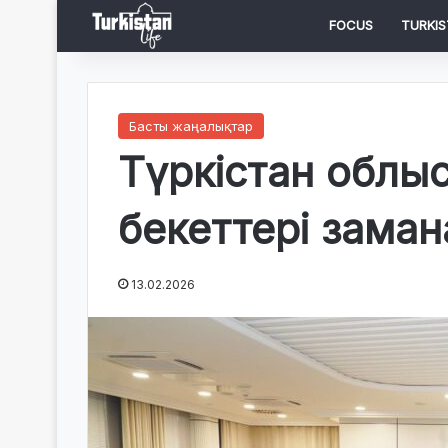
FOCUS
TURKIS
Басты жаңалықтар
Түркістан облы
бекеттері заман
13.02.2026