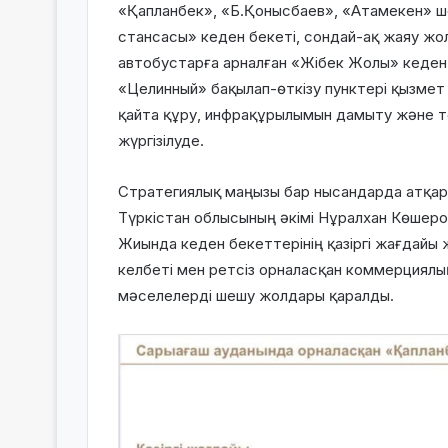
«Қапланбек», «Б.Қонысбаев», «Атамекен» ш
стансасы» кеден бекеті, сондай-ақ жаяу жо
автобустарға арналған «Жібек Жолы» кеден
«Целинный» бақылап-өткізу пунктері қызмет 
қайта құру, инфрақұрылымын дамыту және 
жүргізілуде.
Стратегиялық маңызы бар нысандарда атқа
Түркістан облысының әкімі Нұралхан Көшер
Жиында кеден бекеттерінің қазіргі жағдайы
келбеті мен ретсіз орналасқан коммерциялы
мәселелерді шешу жолдары қаралды.