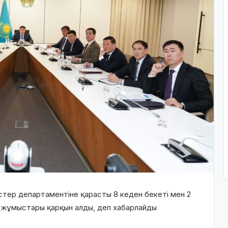
стер департаментіне қарасты 8 кеден бекеті мен 2
 жұмыстары қарқын алды, деп хабарлайды