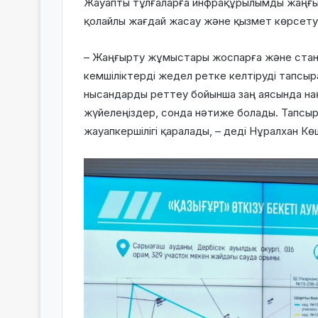
Жауапты тұлғаларға инфрақұрылымды жаңғыр
қолайлы жағдай жасау және қызмет көрсету
– Жаңғырту жұмыстары жоспарға және стан
кемшіліктерді жедел ретке келтіруді тапсы
нысандарды реттеу бойынша заң аясында н
жүйелеңіздер, сонда нәтиже болады. Тапс
жауапкершілігі қаралады, – деді Нұралхан Кө