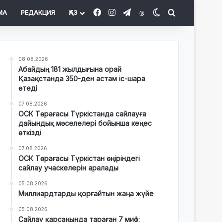
Facebook
Instagram
Telegram
Threads
Switch skin
Іздеу
МА
РЕДАКЦИЯ
ҚАЗ
08.08.2026
Абайдың 181 жылдығына орай
Қазақстанда 350-ден астам іс-шара
өтеді
07.08.2026
ОСК Төрағасы Түркістанда сайлауға
дайындық мәселелері бойынша кеңес
өткізді
07.08.2026
ОСК Төрағасы Түркістан өңіріндегі
сайлау учаскелерін аралады
05.08.2026
Миллиардтарды қорғайтын жаңа жүйе
05.08.2026
Сайлау қарсаңында тараған 7 миф: