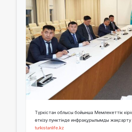
Түркістан облысы бойынша Мемлекеттік кірі
өткізу пунктінде инфрақұрылымды жақсарту
turkistanlife.kz