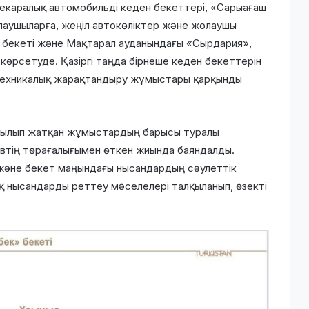
екаралық автомобильді кеден бекеттері, «Сарыағаш
лаушыларға, жеңіл автокөліктер және жолаушы
 бекеті және Мақтарал ауданындағы «Сырдария»,
көрсетуде. Қазіргі таңда бірнеше кеден бекеттерін
техникалық жарақтандыру жұмыстары қарқынды
рылып жатқан жұмыстардың барысы туралы
овтің төрағалығымен өткен жиында баяндалды.
 және бекет маңындағы нысандардың сәулеттік
қ нысандарды реттеу мәселелері талқыланып, өзекті