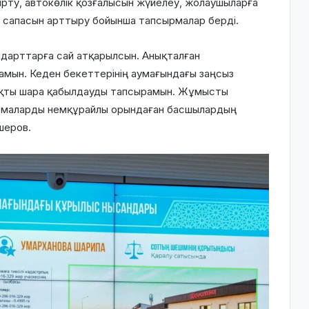
ту, автокөлік қозғалысын жүйелеу, жолаушыларға
 сапасын арттыру бойынша тапсырмалар берді.
дарттарға сай атқарылсын. Анықталған
рамын. Кеден бекеттерінің аумағындағы заңсыз
ақты шара қабылдауды тапсырамын. Жұмысты
ырмаларды немқұрайлы орындаған басшылардың
шеров.