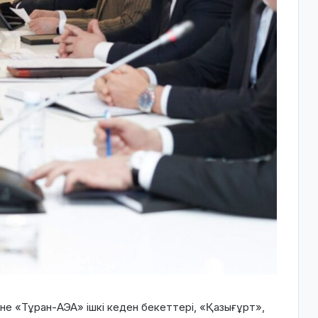
е «Тұран-АЭА» ішкі кеден бекеттері, «Қазығұрт»,