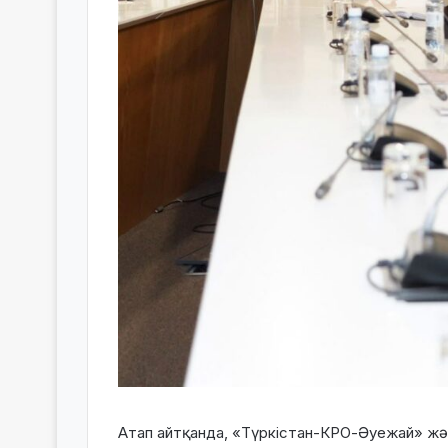
Атап айтқанда, «Түркістан-КРО-Әуежай» жән