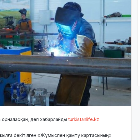
а орналасқан, деп хабарлайды
turkistanlife.kz
 жылға бекітілген «Жұмыспен қамту картасының»