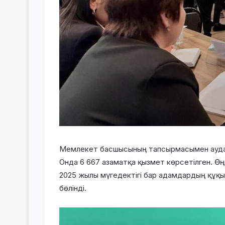
Мемлекет басшысының тапсырмасымен аудан
Онда 6 667 азаматқа қызмет көрсетілген. Өң
2025 жылы мүгедектігі бар адамдардың құқы
бөлінді.