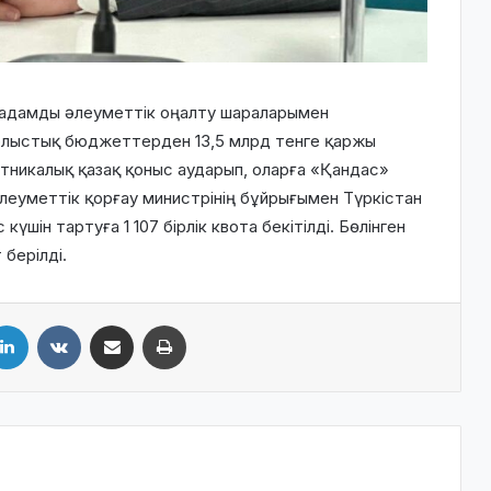
р адамды әлеуметтік оңалту шараларымен
блыстық бюджеттерден 13,5 млрд тенге қаржы
этникалық қазақ қоныс аударып, оларға «Қандас»
леуметтік қорғау министрінің бұйрығымен Түркістан
шін тартуға 1 107 бірлік квота бекітілді. Бөлінген
 берілді.
LinkedIn
VKontakte
Share via Email
Print