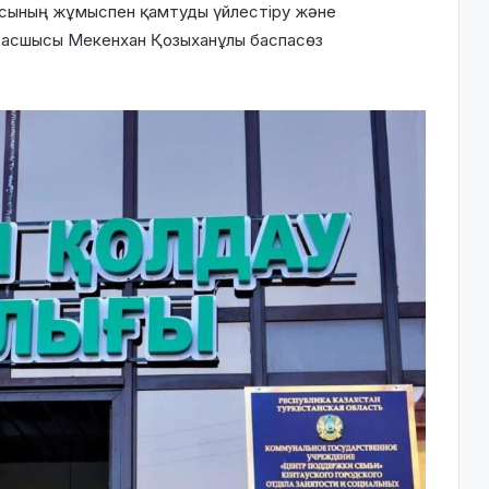
блысының жұмыспен қамтуды үйлестіру және
басшысы Мекенхан Қозыханұлы баспасөз