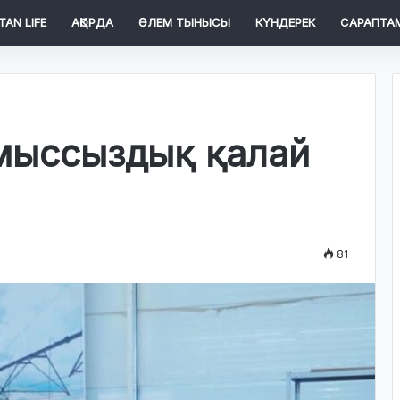
TAN LIFE
АҚОРДА
ӘЛЕМ ТЫНЫСЫ
КҮНДЕРЕК
САРАПТА
мыссыздық қалай
81