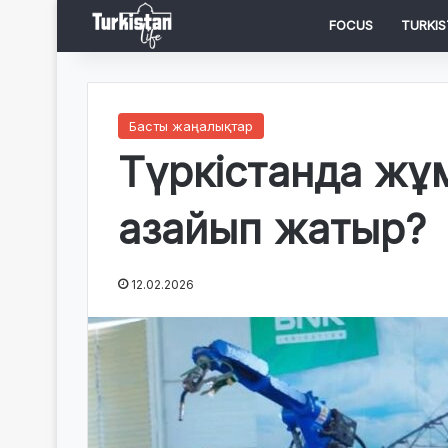
FOCUS
TURKIS
Басты жаңалықтар
Түркістанда жұ
азайып жатыр?
12.02.2026