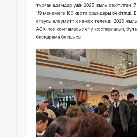
тұрған адамдар үшін 2025 жылы бекітілген 
119 мекемеге 180 квота орындары бекітілді. 
атаулы әлеуметтік көмек төленді. 2026 жыл
АӘК-пен қамтамасыз ету жоспарланып, бұл м
басқарама басшысы.