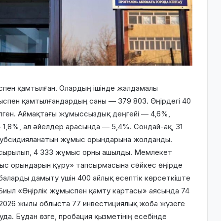
ыспен қамтылған. Олардың ішінде жалдамалы
мыспен қамтылғандардың саны — 379 803. Өңірдегі 40
лген. Аймақтағы жұмыссыздық деңгейі — 4,6%,
,8%, ал әйелдер арасында — 5,4%. Сондай-ақ, 31
субсидияланатын жұмыс орындарына жолданды.
асырылып, 4 333 жұмыс орны ашылды. Мемлекет
ыс орындарын құру» тапсырмасына сәйкес өңірде
аларды дамыту үшін 400 айлық есептік көрсеткіште
і. Биыл «Өңірлік жұмыспен қамту картасы» аясында 74
2026 жылы облыста 77 инвестициялық жоба жүзеге
да. Бұдан өзге, пробация қызметінің есебінде