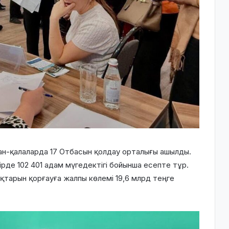
-қалаларда 17 Отбасын қолдау орталығы ашылды.
ірде 102 401 адам мүгедектігі бойынша есепте тұр.
қтарын қорғауға жалпы көлемі 19,6 млрд теңге