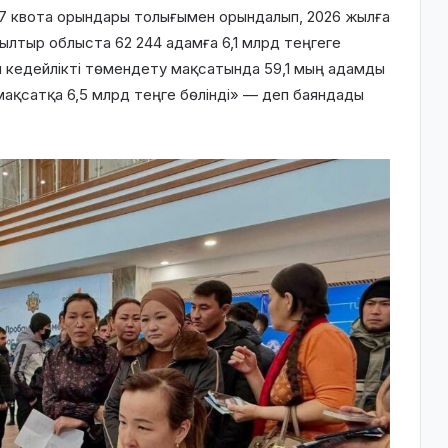
177 квота орындары толығымен орындалып, 2026 жылға
Былтыр облыста 62 244 адамға 6,1 млрд теңгеге
ы кедейлікті төмендету мақсатында 59,1 мың адамды
ақсатқа 6,5 млрд теңге бөлінді» — деп баяндады