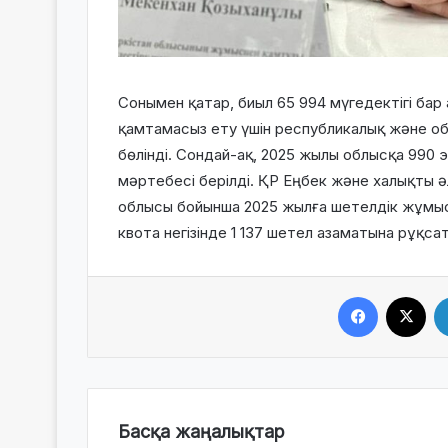
Сонымен қатар, биыл 65 994 мүгедектігі ба
қамтамасыз ету үшін республикалық және о
бөлінді. Сондай-ақ, 2025 жылы облысқа 990 
мәртебесі берілді. ҚР Еңбек және халықты ә
облысы бойынша 2025 жылға шетелдік жұмыс кү
квота негізінде 1 137 шетел азаматына рұқсат
Facebook
X
Басқа жаңалықтар