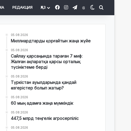
Facebook
Instagram
Telegram
Threads
Switch skin
Іздеу
МА
РЕДАКЦИЯ
ҚАЗ
05.08.2026
Миллиардтарды қорғайтын жаңа жүйе
05.08.2026
Сайлау қарсаңында тараған 7 миф:
Жалған ақпаратқа қарсы орталық
түсініктеме берді
05.08.2026
Түркістан ауылдарында қандай
өзгерістер болып жатыр?
05.08.2026
60 мың адамға жаңа мүмкіндік
05.08.2026
447,5 млрд теңгелік агросерпіліс
05.08.2026