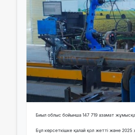
Биыл облыс бойынша 147 719 азамат жұмысқ
Бұл көрсеткішке қалай қол жетті және 2025