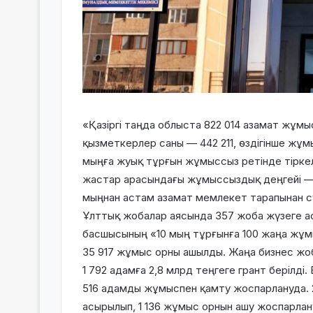
«Қазіргі таңда облыста 822 014 азамат жұм
қызметкерлер саны — 442 211, өздігінше жұ
мыңға жуық тұрғын жұмыссыз ретінде тірке
жастар арасындағы жұмыссыздық деңгейі — 1
мыңнан астам азамат мемлекет тарапынан 
Ұлттық жобалар аясында 357 жоба жүзеге 
басшысының «10 мың тұрғынға 100 жаңа жұм
35 917 жұмыс орны ашылды. Жаңа бизнес жоб
1 792 адамға 2,8 млрд теңгеге грант берілд
516 адамды жұмыспен қамту жоспарлануда. 
асырылып, 1 136 жұмыс орнын ашу жоспарлану