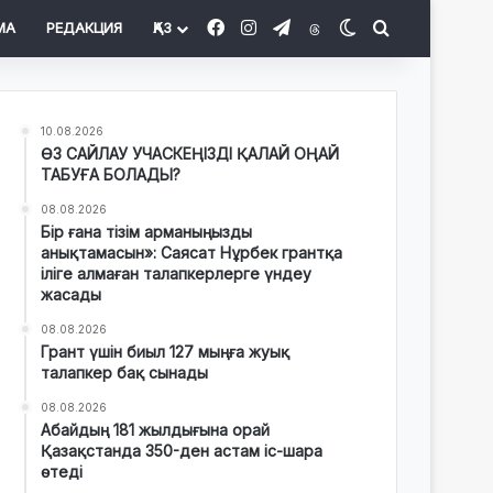
Facebook
Instagram
Telegram
Threads
Switch skin
Іздеу
МА
РЕДАКЦИЯ
ҚАЗ
10.08.2026
ӨЗ САЙЛАУ УЧАСКЕҢІЗДІ ҚАЛАЙ ОҢАЙ
ТАБУҒА БОЛАДЫ?
08.08.2026
Бір ғана тізім арманыңызды
анықтамасын»: Саясат Нұрбек грантқа
іліге алмаған талапкерлерге үндеу
жасады
08.08.2026
Грант үшін биыл 127 мыңға жуық
талапкер бақ сынады
08.08.2026
Абайдың 181 жылдығына орай
Қазақстанда 350-ден астам іс-шара
өтеді