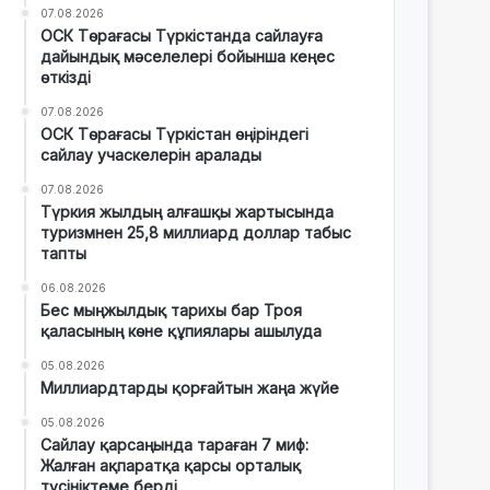
07.08.2026
ОСК Төрағасы Түркістанда сайлауға
дайындық мәселелері бойынша кеңес
өткізді
07.08.2026
ОСК Төрағасы Түркістан өңіріндегі
сайлау учаскелерін аралады
07.08.2026
Түркия жылдың алғашқы жартысында
туризмнен 25,8 миллиард доллар табыс
тапты
06.08.2026
Бес мыңжылдық тарихы бар Троя
қаласының көне құпиялары ашылуда
05.08.2026
Миллиардтарды қорғайтын жаңа жүйе
05.08.2026
Сайлау қарсаңында тараған 7 миф:
Жалған ақпаратқа қарсы орталық
түсініктеме берді