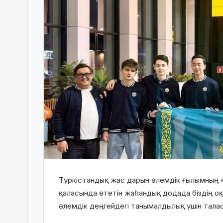
Түркістандық жас дарын әлемдік ғылымның
қаласында өтетін жаһандық додада біздің о
әлемдік деңгейдегі танымалдылық үшін тала