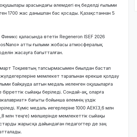
оқушылары арасындағы әлемдегі ең беделді ғылыми
ген 1700 жас данышпан бас қосады. Қазақстаннан 5
иникс қаласында өтетін Regeneron ISEF 2026
osNano»
атты ғылыми жобасы атмосфералық
оделін жасауға бағытталған.
март Тоқаевтың тапсырмасымен биылдан бастап
 жүлдегерлеріне мемлекет тарапынан ерекше қолдау
ылыми байқауда алтын медаль иеленген оқушыларға
 бірреттік сыйақы беріледі. Сондай-ақ, оларға
калавриат» бағыты бойынша әлемнің үздік
еріледі. Күміс медаль иегерлеріне
1000 АЕК
(3,6 млн
1,8 млн теңге) мөлшерінде мемлекеттік сыйақы
старды жарысқа дайындаған педагогтер де заң
атталады.