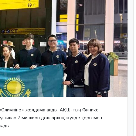
 «Олимпіне» жолдама алды. АҚШ-тың Финикс
қушылар 7 миллион долларлық жүлде қоры мен
сады.