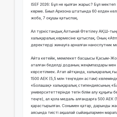
ISEF 2026: Бұл не қылған жарыс?
Бұл мектеп 
көрме. Биыл Аризона штатында 60 елден кел
жоба, 7 оқушы қатыспақ.
Ал түркістандық
Алтынай Өтетілеу
АҚШ-тың Ф
халықаралық көрмесіне қатыспақ. Оның
«Atm
деректерді жинауға арналған наноспутник м
Айта кетейік, мемлекет басшысы Қасым-Жо
аталған беделді доданың жеңімпаздары мен
көрсетілмек. Атап айтқанда, халықаралық ғ
1500 АЕК
(5,5 млн теңгеден астам) көлемінде
«Болашақ»
халықаралық стипендиясының «Ба
университеттерінде тегін білім алу құқығы б
теңге), ал қола медаль алғандарға
500 АЕК
(
қарастырылған. Сонымен қатар, дарынды жа
аясында тиісті ақшалай сыйақылармен марап