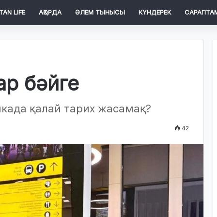
TAN LIFE
АҚОРДА
ӘЛЕМ ТЫНЫСЫ
КҮНДЕРЕК
САРАПТА
ар бәйге
када қалай тарих жасамақ?
42