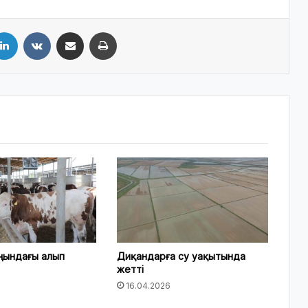
LinkedIn
VKontakte
Share via Email
Print
ңындағы алып
Диқандарға су уақытында
жетті
16.04.2026