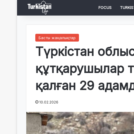
FOCUS
TURKIS
Басты жаңалықтар
Түркістан облы
құтқарушылар т
қалған 29 адам
10.02.2026