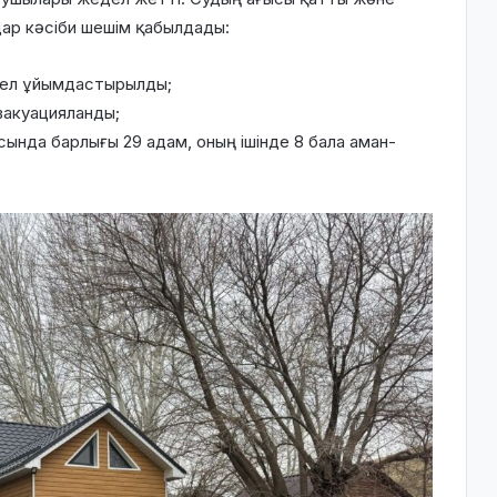
дар кәсіби шешім қабылдады:
кел ұйымдастырылды;
вакуацияланды;
ында барлығы 29 адам, оның ішінде 8 бала аман-