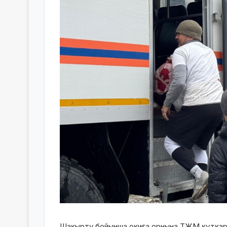
Шақырту бойынша оқиға орнына ТЖМ құтқар