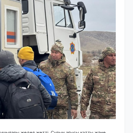
ушылары жедел жетті. Судың ағысы қатты және