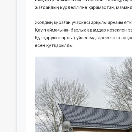
жағдайдың күрделілігіне қарамастан, маман
Жолдың қираған учаскесі арқылы арнайы өт
Қауіп аймағынан барлық адамдар кезекпен э
Құтқарушылардың үйлесімді әрекетінің арқас
есен құтқарылды.