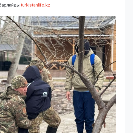
абарлайды
turkistanlife.kz