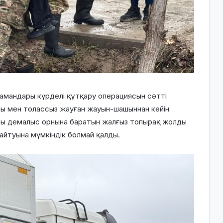
мандары күрделі құтқару операциясын сәтті
айы мен толассыз жауған жауын-шашыннан кейін
ыны демалыс орнына баратын жалғыз топырақ жолды
қайтуына мүмкіндік болмай қалды.