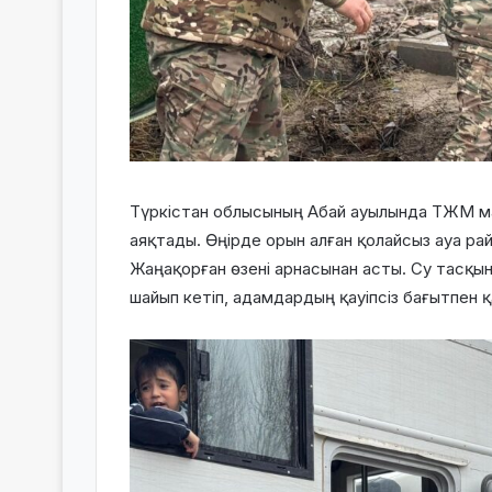
Түркістан облысының Абай ауылында ТЖМ ма
аяқтады. Өңірде орын алған қолайсыз ауа р
Жаңақорған өзені арнасынан асты. Су тасқ
шайып кетіп, адамдардың қауіпсіз бағытпен 