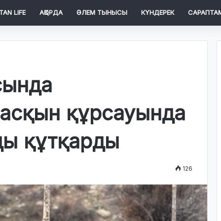
TAN LIFE
АҚОРДА
ӘЛЕМ ТЫНЫСЫ
КҮНДЕРЕК
САРАПТА
сында
асқын құрсауында
ды құтқарды
126