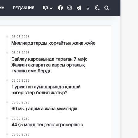
Facebook
Instagram
Telegram
Threads
Switch skin
Іздеу
МА
РЕДАКЦИЯ
ҚАЗ
05.08.2026
Миллиардтарды қорғайтын жаңа жүйе
05.08.2026
Сайлау қарсаңында тараған 7 миф:
Жалған ақпаратқа қарсы орталық
түсініктеме берді
05.08.2026
Түркістан ауылдарында қандай
өзгерістер болып жатыр?
05.08.2026
60 мың адамға жаңа мүмкіндік
05.08.2026
447,5 млрд теңгелік агросерпіліс
05.08.2026