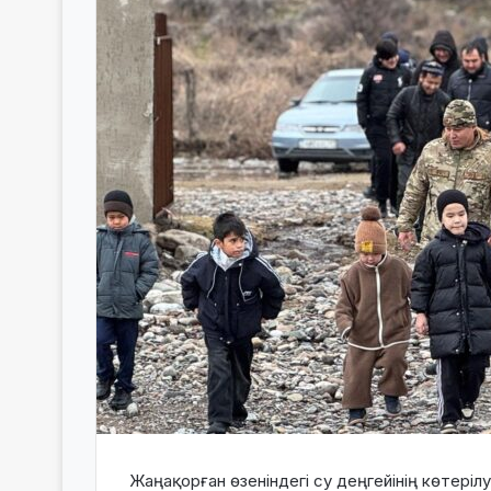
Жаңақорған өзеніндегі су деңгейінің көтері