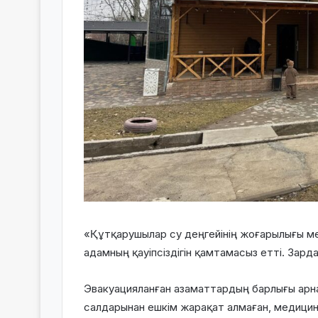
«Құтқарушылар су деңгейінің жоғарылығы м
адамның қауіпсіздігін қамтамасыз етті. За
Эвакуацияланған азаматтардың барлығы арна
салдарынан ешкім жарақат алмаған, медицина