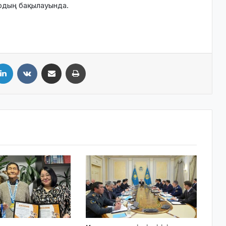
рдың бақылауында.
LinkedIn
VKontakte
Share via Email
Print