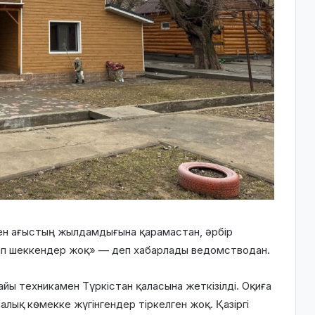
ен ағыстың жылдамдығына қарамастан, әрбір
рдап шеккендер жоқ» — деп хабарлады ведомстводан.
йы техникамен Түркістан қаласына жеткізілді. Оқиға
лық көмекке жүгінгендер тіркелген жоқ. Қазіргі