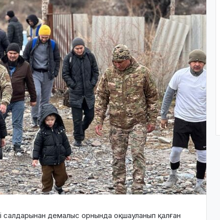
луі салдарынан демалыс орнында оқшауланып қалған