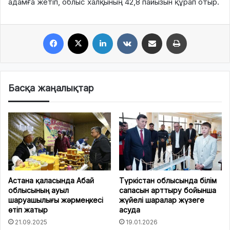
адамға жетіп, облыс халқының 42,8 пайызын құрап отыр.
Facebook
X
LinkedIn
VKontakte
Share via Email
Print
Басқа жаңалықтар
Астана қаласында Абай
Түркістан облысында білім
облысының ауыл
сапасын арттыру бойынша
шаруашылығы жәрмеңкесі
жүйелі шаралар жүзеге
өтіп жатыр
асуда
21.09.2025
19.01.2026