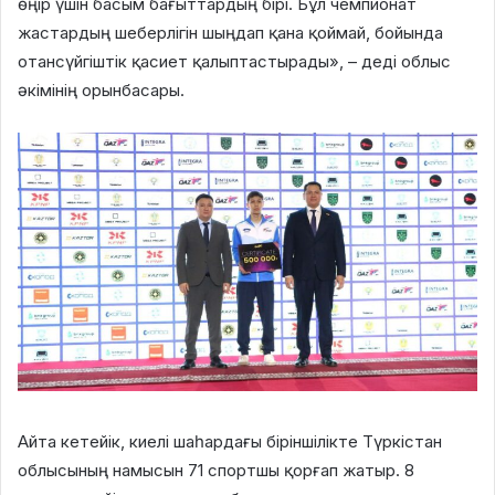
өңір үшін басым бағыттардың бірі. Бұл чемпионат
жастардың шеберлігін шыңдап қана қоймай, бойында
отансүйгіштік қасиет қалыптастырады», – деді облыс
әкімінің орынбасары.
Айта кетейік, киелі шаһардағы біріншілікте Түркістан
облысының намысын 71 спортшы қорғап жатыр. 8