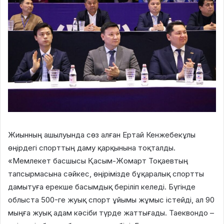
Жиынның ашылуында сөз алған Ертай Кенжебекұлы
өңірдегі спорттың даму қарқынына тоқталды.
«Мемлекет басшысы Қасым-Жомарт Тоқаевтың
тапсырмасына сәйкес, өңірімізде бұқаралық спортты
дамытуға ерекше басымдық беріліп келеді. Бүгінде
облыста 500-ге жуық спорт ұйымы жұмыс істейді, ал 90
мыңға жуық адам кәсіби түрде жаттығады. Таеквондо –