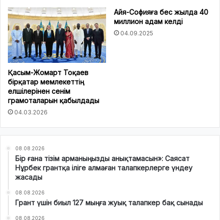
Айя-Софияға бес жылда 40
миллион адам келді
04.09.2025
Қасым-Жомарт Тоқаев
бірқатар мемлекеттің
елшілерінен сенім
грамоталарын қабылдады
04.03.2026
08.08.2026
Бір ғана тізім арманыңызды анықтамасын»: Саясат
Нұрбек грантқа іліге алмаған талапкерлерге үндеу
жасады
08.08.2026
Грант үшін биыл 127 мыңға жуық талапкер бақ сынады
08.08.2026