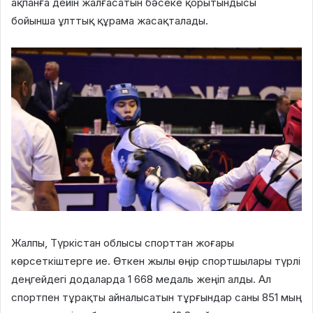
ақпанға дейін жалғасатын бәсеке қорытындысы
бойынша ұлттық құрама жасақталады.
Жалпы, Түркістан облысы спорттан жоғары
көрсеткіштерге ие. Өткен жылы өңір спортшылары түрлі
деңгейдегі додаларда 1 668 медаль жеңіп алды. Ал
спортпен тұрақты айналысатын тұрғындар саны 851 мың