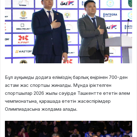
Бұл ауқымды додаға еліміздің барлық өңірінен 700-ден
астам жас спортшы жиналды. Мұнда іріктелген
спортшылар 2026 жылы сәуірде Ташкентте өтетін әлем
чемпионатына, қарашада өтетін жасөспірімдер
Олимпиадасына жолдама алады.