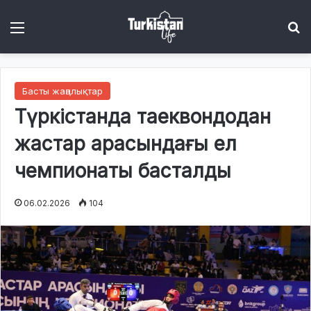
Menu
І
Басты жаңалықтар
Түркістанда таеквондодан
жастар арасындағы ел
чемпионаты басталды
06.02.2026
104