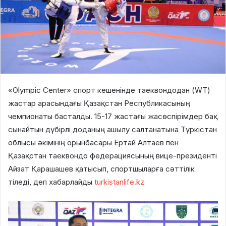
«Olympic Center» спорт кешенінде таеквондодан (WT)
жастар арасындағы Қазақстан Республикасының
чемпионаты басталды. 15-17 жастағы жасөспірімдер бақ
сынайтын дүбірлі доданың ашылу салтанатына Түркістан
облысы әкімінің орынбасары Ертай Алтаев пен
Қазақстан таеквондо федерациясының вице-президенті
Айзат Қарашашев қатысып, спортшыларға сәттілік
тіледі, деп хабарлайды
turkistanlife.kz