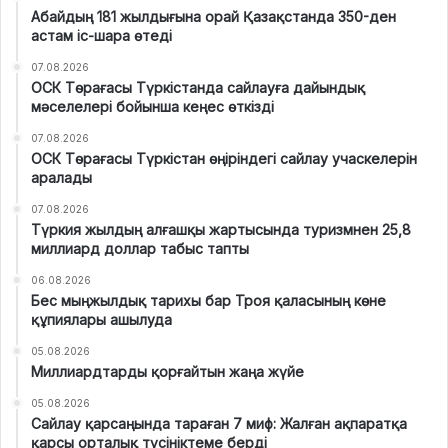
Абайдың 181 жылдығына орай Қазақстанда 350-ден
астам іс-шара өтеді
07.08.2026
ОСК Төрағасы Түркістанда сайлауға дайындық
мәселелері бойынша кеңес өткізді
07.08.2026
ОСК Төрағасы Түркістан өңіріндегі сайлау учаскелерін
аралады
07.08.2026
Түркия жылдың алғашқы жартысында туризмнен 25,8
миллиард доллар табыс тапты
06.08.2026
Бес мыңжылдық тарихы бар Троя қаласының көне
құпиялары ашылуда
05.08.2026
Миллиардтарды қорғайтын жаңа жүйе
05.08.2026
Сайлау қарсаңында тараған 7 миф: Жалған ақпаратқа
қарсы орталық түсініктеме берді