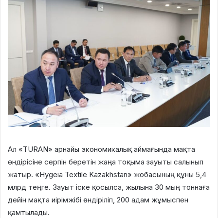
Ал «TURAN» арнайы экономикалық аймағында мақта
өндірісіне серпін беретін жаңа тоқыма зауыты салынып
жатыр. «Hygeia Textile Kazakhstan» жобасының құны 5,4
млрд теңге. Зауыт іске қосылса, жылына 30 мың тоннаға
дейін мақта иірімжібі өндіріліп, 200 адам жұмыспен
қамтылады.