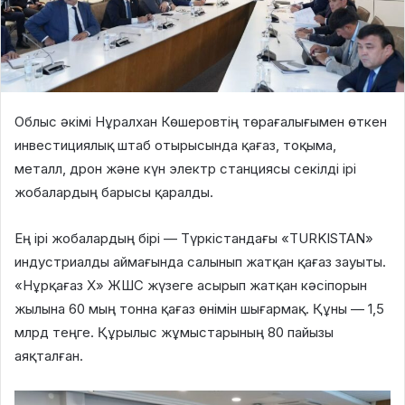
Облыс әкімі Нұралхан Көшеровтің төрағалығымен өткен
инвестициялық штаб отырысында қағаз, тоқыма,
металл, дрон және күн электр станциясы секілді ірі
жобалардың барысы қаралды.
Ең ірі жобалардың бірі — Түркістандағы «TURKISTAN»
индустриалды аймағында салынып жатқан қағаз зауыты.
«Нұрқағаз Х» ЖШС жүзеге асырып жатқан кәсіпорын
жылына 60 мың тонна қағаз өнімін шығармақ. Құны — 1,5
млрд теңге. Құрылыс жұмыстарының 80 пайызы
аяқталған.