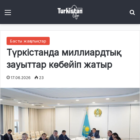
Menu
І
Басты жаңалықтар
Түркістанда миллиардтық
зауыттар көбейіп жатыр
17.06.2026
23