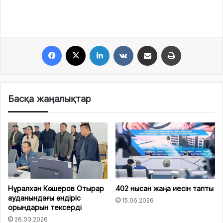
Facebook
X
LinkedIn
VKontakte
Share via Email
Print
Басқа жаңалықтар
Нұралхан Көшеров Отырар
402 нысан жаңа иесін тапты
ауданындағы өндіріс
15.06.2026
орындарын тексерді
26.03.2026