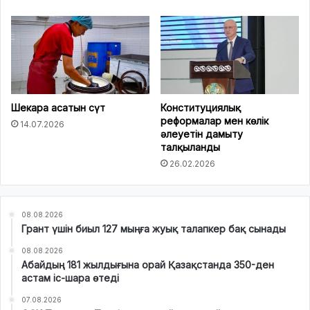
Шекара асатын сүт
Конституциялық
реформалар мен көлік
14.07.2026
әлеуетін дамыту
талқыланды
26.02.2026
08.08.2026
Грант үшін биыл 127 мыңға жуық талапкер бақ сынады
08.08.2026
Абайдың 181 жылдығына орай Қазақстанда 350-ден
астам іс-шара өтеді
07.08.2026