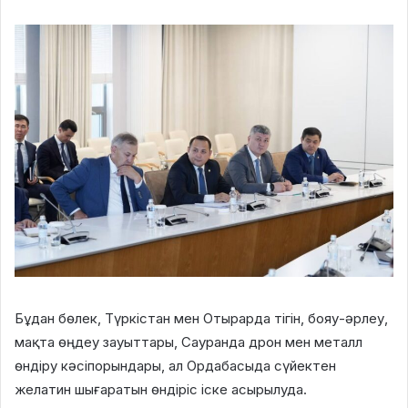
Бұдан бөлек, Түркістан мен Отырарда тігін, бояу-әрлеу,
мақта өңдеу зауыттары, Сауранда дрон мен металл
өндіру кәсіпорындары, ал Ордабасыда сүйектен
желатин шығаратын өндіріс іске асырылуда.