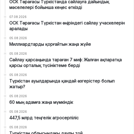
ОСК Төрағасы Түркістанда сайлауға дайындық
мәселелері бойынша кеңес өткізді
07.08.2026
ОСК Төрағасы Түркістан өңіріндегі сайлау учаскелерін
аралады
05.08.2026
Миллиардтарды қорғайтын жаңа жүйе
05.08.2026
Сайлау қарсаңында тараған 7 миф: Жалған ақпаратқа
қарсы орталық түсініктеме берді
05.08.2026
Түркістан ауылдарында қандай өзгерістер болып
жатыр?
05.08.2026
60 мың адамға жаңа мүмкіндік
05.08.2026
447,5 млрд теңгелік агросерпіліс
05.08.2026
Түркістан облысындағы даулы той