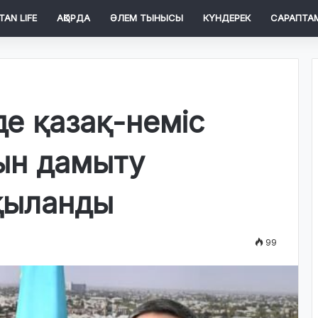
TAN LIFE
АҚОРДА
ӘЛЕМ ТЫНЫСЫ
КҮНДЕРЕК
САРАПТА
де қазақ-неміс
ын дамыту
қыланды
99