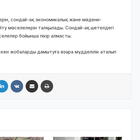
рін, сондай-ақ экономикалық және мәдени-
айту мәселелерін талқылады. Сондай-ақ шетелдегі
елелер бойынша пікір алмасты.
ескен жобаларды дамытуға өзара мүдделілік аталып
LinkedIn
VKontakte
Share via Email
Print