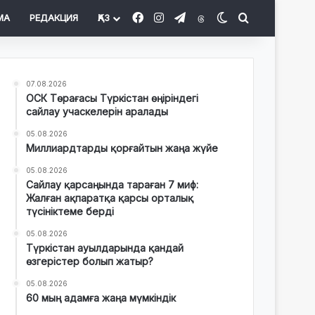
Facebook
Instagram
Telegram
Threads
Switch skin
Іздеу
МА
РЕДАКЦИЯ
ҚАЗ
07.08.2026
ОСК Төрағасы Түркістан өңіріндегі
сайлау учаскелерін аралады
05.08.2026
Миллиардтарды қорғайтын жаңа жүйе
05.08.2026
Сайлау қарсаңында тараған 7 миф:
Жалған ақпаратқа қарсы орталық
түсініктеме берді
05.08.2026
Түркістан ауылдарында қандай
өзгерістер болып жатыр?
05.08.2026
60 мың адамға жаңа мүмкіндік