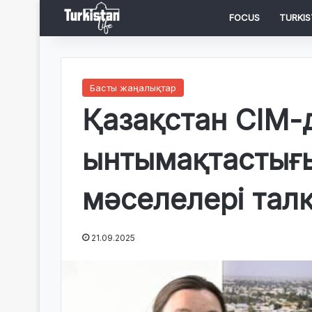
FOCUS
TURKIS
Басты жаңалықтар
Қазақстан СІМ-
ынтымақтастығ
мәселелері тал
21.09.2025