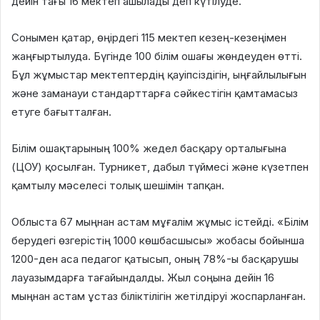
дейін тағы 16 мектеп ашылады деп күтілуде.
Сонымен қатар, өңірдегі 115 мектеп кезең-кезеңімен
жаңғыртылуда. Бүгінде 100 білім ошағы жөндеуден өтті.
Бұл жұмыстар мектептердің қауіпсіздігін, ыңғайлылығын
және заманауи стандарттарға сәйкестігін қамтамасыз
етуге бағытталған.
Білім ошақтарының 100% жедел басқару орталығына
(ЦОУ) қосылған. Турникет, дабыл түймесі және күзетпен
қамтылу мәселесі толық шешімін тапқан.
Облыста 67 мыңнан астам мұғалім жұмыс істейді. «Білім
берудегі өзгерістің 1000 көшбасшысы» жобасы бойынша
1200-ден аса педагог қатысып, оның 78%-ы басқарушы
лауазымдарға тағайындалды. Жыл соңына дейін 16
мыңнан астам ұстаз біліктілігін жетілдіруі жоспарланған.