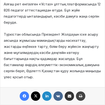
Алғаш рет енгізілген «Ұстаз» ұлттық платформасында 12
826 педагог аттестациядан өтуде. Бұл жүйе
педагогтерді ынталандырып, кәсіби дамуға жаңа серпін
беруде.
Түркістан облысында Президент Жолдауын іске асыру
аясында жұмысшы мамандықтарды насихаттау,
жастарды еңбекке тарту, білім беру жүйесін жаңғырту
және мұғалімдердің кәсіби деңгейін көтеру
бағыттарында нақты қадамдар жасалуда. Бұл
бастамалар өңірдің әлеуметтік-экономикалық дамуына
серпін беріп, Әділетті Қазақстан құру жолында маңызды
үлес қосып отыр.
Facebook
X
LinkedIn
VKontakte
Share via Email
Print