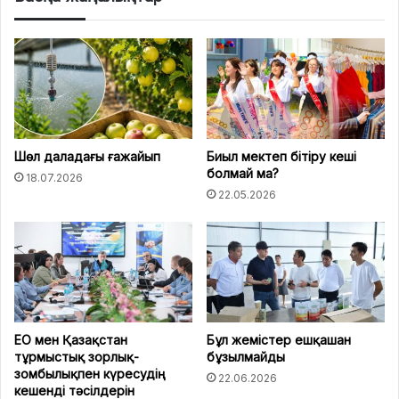
Шөл даладағы ғажайып
Биыл мектеп бітіру кеші
болмай ма?
18.07.2026
22.05.2026
ЕО мен Қазақстан
Бұл жемістер ешқашан
тұрмыстық зорлық-
бұзылмайды
зомбылықпен күресудің
22.06.2026
кешенді тәсілдерін