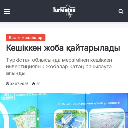
Menu
І
Басты жаңалықтар
Кешіккен жоба қайтарылады
Түркістан облысында мерзімінен кешіккен
инвестициялық жобалар қатаң бақылауға
алынды.
02.07.2026
28