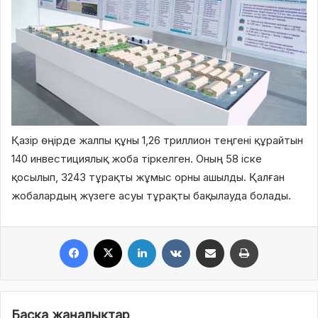
Қазір өңірде жалпы құны
1,26 триллион теңгені
құрайтын
140 инвестициялық жоба
тіркелген. Оның
58 іске
қосылып
,
3243 тұрақты жұмыс орны
ашылды. Қалған
жобалардың жүзеге асуы тұрақты бақылауда болады.
Facebook
X
LinkedIn
VKontakte
Share via Email
Print
Басқа жаңалықтар