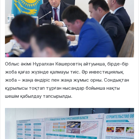
Облыс әкімі Нұралхан Көшеровтің айтуынша, бірде-бір
жоба қағаз жүзінде қалмауы тиіс. Әр инвестициялық
жоба – жаңа өндіріс пен жаңа жұмыс орны. Сондықтан
құрылысы тоқтап тұрған нысандар бойынша нақты
шешім қабылдау тапсырылды.