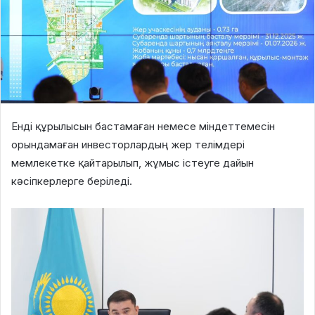
Енді құрылысын бастамаған немесе міндеттемесін
орындамаған инвесторлардың жер телімдері
мемлекетке қайтарылып, жұмыс істеуге дайын
кәсіпкерлерге беріледі.