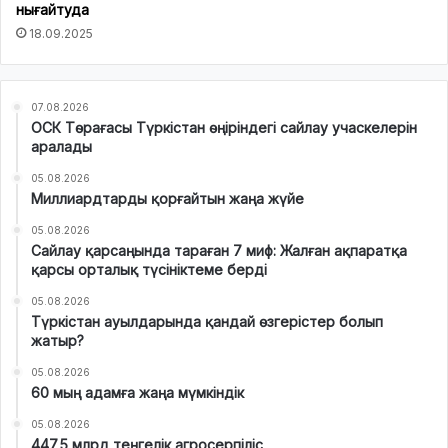
нығайтуда
18.09.2025
07.08.2026
ОСК Төрағасы Түркістан өңіріндегі сайлау учаскелерін
аралады
05.08.2026
Миллиардтарды қорғайтын жаңа жүйе
05.08.2026
Сайлау қарсаңында тараған 7 миф: Жалған ақпаратқа
қарсы орталық түсініктеме берді
05.08.2026
Түркістан ауылдарында қандай өзгерістер болып
жатыр?
05.08.2026
60 мың адамға жаңа мүмкіндік
05.08.2026
447,5 млрд теңгелік агросерпіліс