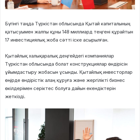
Бүгінгі таңда Түркістан облысында Қытай капиталының
қатысуымен жалпы құны
148 миллиард теңгені
құрайтын
17 инвестициялық жоба сәтті іске асырылған.
Қытайлық халықаралық деңгейдегі компаниялар
Түркістан облысында болат конструкциялар өндірісін
ұйымдастыру жобасын ұсынды. Қытайлық инвесторлар
өңірде өндірістік алаң құруға және жергілікті бизнес
өкілдерімен серіктес болуға дайын екендіктерін
жеткізді.