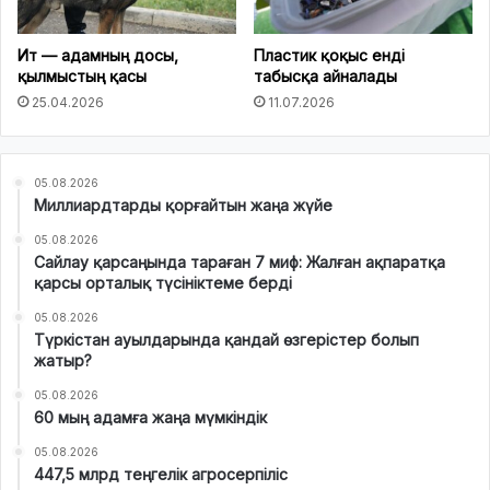
Ит — адамның досы,
Пластик қоқыс енді
қылмыстың қасы
табысқа айналады
25.04.2026
11.07.2026
05.08.2026
Миллиардтарды қорғайтын жаңа жүйе
05.08.2026
Сайлау қарсаңында тараған 7 миф: Жалған ақпаратқа
қарсы орталық түсініктеме берді
05.08.2026
Түркістан ауылдарында қандай өзгерістер болып
жатыр?
05.08.2026
60 мың адамға жаңа мүмкіндік
05.08.2026
447,5 млрд теңгелік агросерпіліс