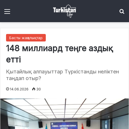
Menu
І
Басты жаңалықтар
148 миллиард теңге аздық
етті
Қытайлық алпауыттар Түркістанды неліктен
таңдап отыр?
14.06.2026
30