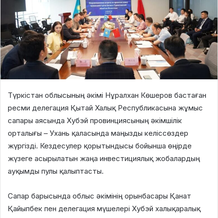
Түркістан облысының әкімі Нұралхан Көшеров бастаған
ресми делегация Қытай Халық Республикасына жұмыс
сапары аясында Хубэй провинциясының әкімшілік
орталығы – Ухань қаласында маңызды келіссөздер
жүргізді. Кездесулер қорытындысы бойынша өңірде
жүзеге асырылатын жаңа инвестициялық жобалардың
ауқымды пулы қалыптасты.
Сапар барысында облыс әкімінің орынбасары Қанат
Қайыпбек пен делегация мүшелері Хубэй халықаралық