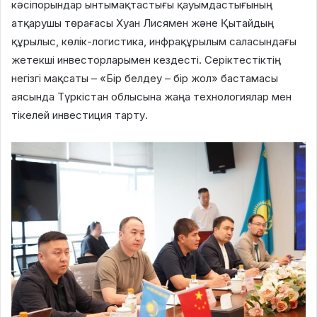
кәсіпорындар ынтымақтастығы қауымдастығының
атқарушы төрағасы Хуан Лисямен және Қытайдың
құрылыс, көлік-логистика, инфрақұрылым саласындағы
жетекші инвесторларымен кездесті. Серіктестіктің
негізгі мақсаты – «Бір белдеу – бір жол» бастамасы
аясында Түркістан облысына жаңа технологиялар мен
тікелей инвестиция тарту.