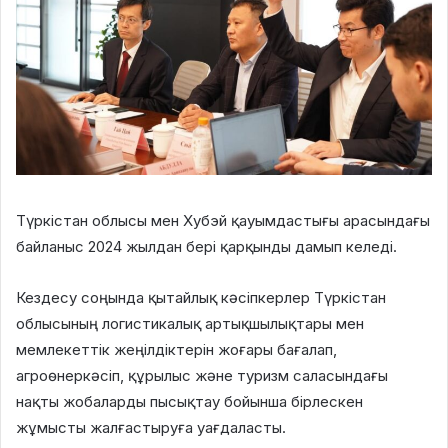
Түркістан облысы мен Хубэй қауымдастығы арасындағы
байланыс 2024 жылдан бері қарқынды дамып келеді.
Кездесу соңында қытайлық кәсіпкерлер Түркістан
облысының логистикалық артықшылықтары мен
мемлекеттік жеңілдіктерін жоғары бағалап,
агроөнеркәсіп, құрылыс және туризм саласындағы
нақты жобаларды пысықтау бойынша бірлескен
жұмысты жалғастыруға уағдаласты.