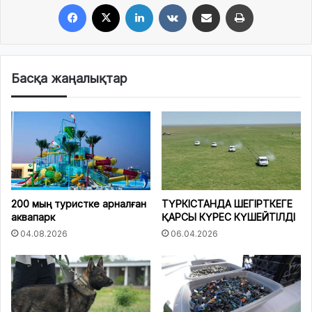
Facebook
X
LinkedIn
VKontakte
Share via Email
Print
Басқа жаңалықтар
200 мың туристке арналған
ТҮРКІСТАНДА ШЕГІРТКЕГЕ
аквапарк
ҚАРСЫ КҮРЕС КҮШЕЙТІЛДІ
04.08.2026
06.04.2026